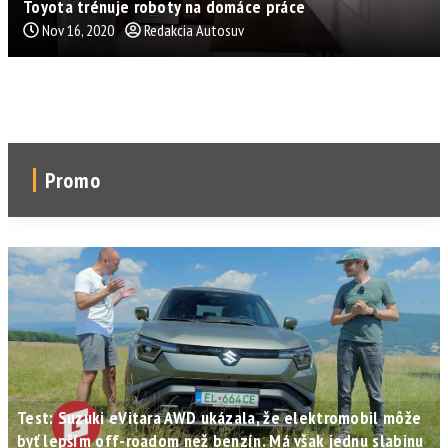
Toyota trénuje roboty na domáce práce
Nov 16, 2020
Redakcia Autosuv
Promo
Test: Suzuki eVitara AWD ukázala, že elektromobil môže
byť lepším off-roadom než benzín. Má však jednu slabinu