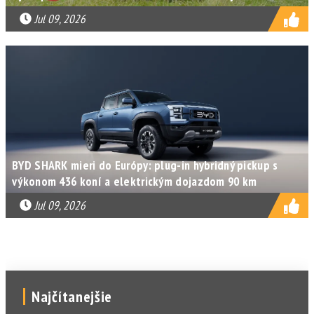
Jul 09, 2026
BYD SHARK mieri do Európy: plug-in hybridný pickup s
výkonom 436 koní a elektrickým dojazdom 90 km
Jul 09, 2026
Najčítanejšie