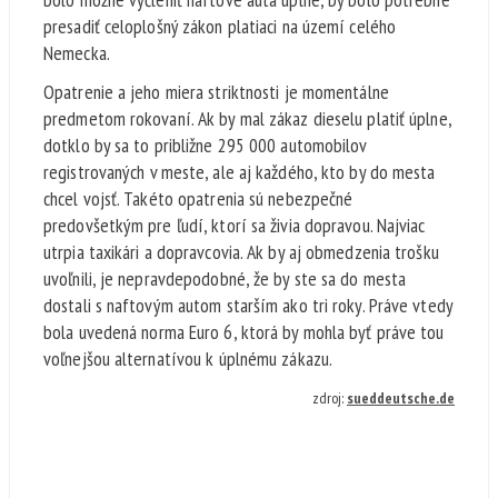
presadiť celoplošný zákon platiaci na území celého
Nemecka.
Opatrenie a jeho miera striktnosti je momentálne
predmetom rokovaní. Ak by mal zákaz dieselu platiť úplne,
dotklo by sa to približne 295 000 automobilov
registrovaných v meste, ale aj každého, kto by do mesta
chcel vojsť. Takéto opatrenia sú nebezpečné
predovšetkým pre ľudí, ktorí sa živia dopravou. Najviac
utrpia taxikári a dopravcovia. Ak by aj obmedzenia trošku
uvoľnili, je nepravdepodobné, že by ste sa do mesta
dostali s naftovým autom starším ako tri roky. Práve vtedy
bola uvedená norma Euro 6, ktorá by mohla byť práve tou
voľnejšou alternatívou k úplnému zákazu.
zdroj:
sueddeutsche.de