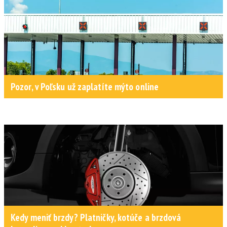
Pozor, v Poľsku už zaplatíte mýto online
Kedy meniť brzdy? Platničky, kotúče a brzdová