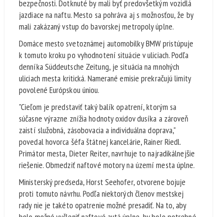
bezpečnosti. Dotknuté by mali byť predovšetkým vozidlá
jazdiace na naftu. Mesto sa pohráva aj s možnosťou, že by
mali zakázaný vstup do bavorskej metropoly úplne.
Domáce mesto svetoznámej automobilky BMW pristúpuje
k tomuto kroku po vyhodnotení situácie v uliciach. Podľa
denníka Süddeutsche Zeitung, je situácia na mnohých
uliciach mesta kritická. Namerané emisie prekračujú limity
povolené Európskou úniou.
"Cieľom je predstaviť taký balík opatrení, ktorým sa
súčasne výrazne znížia hodnoty oxidov dusíka a zároveň
zaistí služobná, zásobovacia a individuálna doprava,"
povedal hovorca šéfa štátnej kancelárie, Rainer Riedl.
Primátor mesta, Dieter Reiter, navrhuje to najradikálnejšie
riešenie. Obmedziť naftové motory na území mesta úplne.
Ministerský predseda, Horst Seehofer, otvorene bojuje
proti tomuto návrhu. Podľa niektorých členov mestskej
rady nie je takéto opatrenie možné presadiť. Na to, aby
bolo možné vyčleniť naftové autá úplne, by bolo potrebné