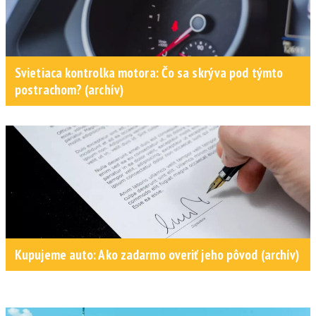
Svietiaca kontrolka motora: Čo sa skrýva pod týmto
postrachom? (archív)
Kupujeme auto: Ako zadarmo overiť jeho pôvod (archív)