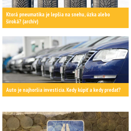
Ktorá pneumatika je lepšia na snehu, úzka alebo
široká? (archív)
Auto je najhoršia investícia. Kedy kúpiť a kedy predať?