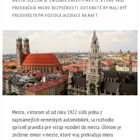
MESTA. ÚČELOM JE ZNÍŽENIE EMISIÍ V MESTE, KTORÉ VRAJ
PREKRAČUJÚ MIERU BEZPEČNOSTI. DOTKNUTÉ BY MALI BYŤ
PREDOVŠETKÝM VOZIDLÁ JAZDIACE NA NAFT
Mesto, v ktorom už od roku 1922 sídli jedna z
najznámejších nemeckých automobiliek, sa rozhodlo
sprísniť pravidlá pre vstup vozidiel do mesta. Účelom je
zníženie emisií v meste, ktoré vraj prekračujú mieru