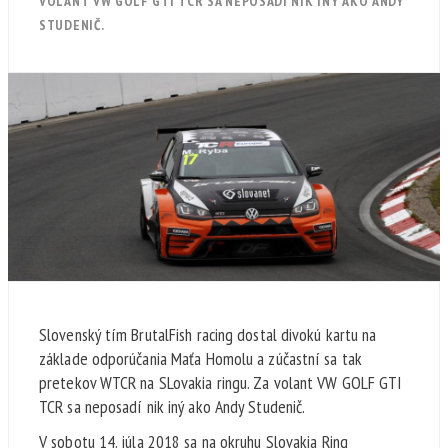
VOLANT VW GOLF GTI TCR SA NEPOSADÍ NIK INÝ AKO ANDY
STUDENIČ.
Slovenský tím BrutalFish racing dostal divokú kartu na
základe odporúčania Maťa Homolu a zúčastní sa tak
pretekov WTCR na SLovakia ringu. Za volant VW GOLF GTI
TCR sa neposadí nik iný ako Andy Studenič.
V sobotu 14. júla 2018 sa na okruhu Slovakia Ring