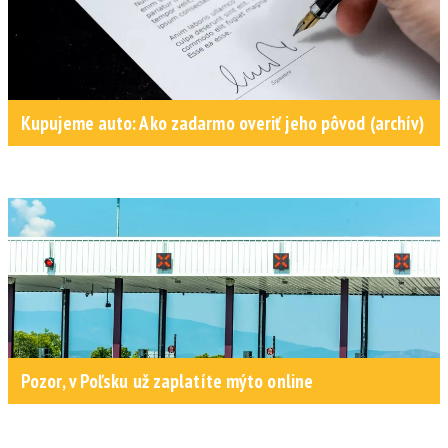
Kupujeme auto: Ako zadarmo overiť jeho pôvod (archív)
Pozor, v Poľsku už zaplatíte mýto online