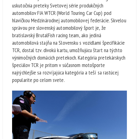
uskutočnia preteky Svetovej série produkčných
automobilov FIA WTCR (World Touring Car Cup) pod
hlavičkou Medzinárodnej automobilovej federácie. Skvelou
správou pre slovenský automobilový šport je, že
bratislavský BrutalFish racing team, ako jediná
automobilová stajňa na Slovensku s vozidlami špecifikácie
TCR, dostal tzv. divokú kartu, umožňujúcu štart na týchto
výnimočných domácich pretekoch. Kategória pretekárskych
špeciálov TCR je pritom v súčasnom motošporte
najrýchlejšie sa rozvíjajúca kategória a teší sa rastúcej
popularite po celom svete.