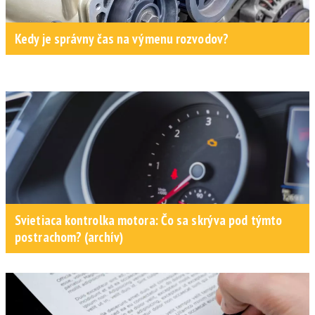
Kedy je správny čas na výmenu rozvodov?
Svietiaca kontrolka motora: Čo sa skrýva pod týmto
postrachom? (archív)