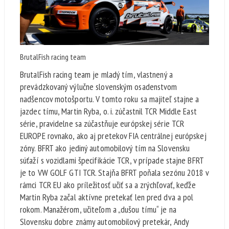
BrutalFish racing team
BrutalFish racing team je mladý tím, vlastnený a
prevádzkovaný výlučne slovenským osadenstvom
nadšencov motošportu. V tomto roku sa majiteľ stajne a
jazdec tímu, Martin Ryba, o. i. zúčastnil TCR Middle East
série, pravidelne sa zúčastňuje európskej série TCR
EUROPE rovnako, ako aj pretekov FIA centrálnej európskej
zóny. BFRT ako jediný automobilový tím na Slovensku
súťaží s vozidlami špecifikácie TCR, v prípade stajne BFRT
je to VW GOLF GTI TCR. Stajňa BFRT poňala sezónu 2018 v
rámci TCR EU ako príležitosť učiť sa a zrýchľovať, keďže
Martin Ryba začal aktívne pretekať len pred dva a pol
rokom. Manažérom, učiteľom a „dušou tímu“ je na
Slovensku dobre známy automobilový pretekár, Andy