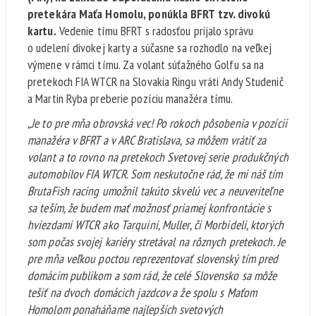
pretekára Maťa Homolu, ponúkla BFRT tzv. divokú
kartu.
Vedenie tímu BFRT s radosťou prijalo správu
o udelení divokej karty a súčasne sa rozhodlo na veľkej
výmene v rámci tímu. Za volant súťažného Golfu sa na
pretekoch FIA WTCR na Slovakia Ringu vráti Andy Studenič
a Martin Ryba preberie pozíciu manažéra tímu.
„Je to pre mňa obrovská vec! Po rokoch pôsobenia v pozícii
manažéra v BFRT a v ARC Bratislava, sa môžem vrátiť za
volant a to rovno na pretekoch Svetovej serie produkčných
automobilov FIA WTCR. Som neskutočne rád, že mi náš tím
BrutaFish racing umožnil takúto skvelú vec a neuveriteľne
sa teším, že budem mať možnosť priamej konfrontácie s
hviezdami WTCR ako Tarquini, Muller, či Morbideli, ktorých
som počas svojej kariéry stretával na rôznych pretekoch. Je
pre mňa veľkou poctou reprezentovať slovenský tím pred
domácim publikom a som rád, že celé Slovensko sa môže
tešiť na dvoch domácich jazdcov a že spolu s Maťom
Homolom ponaháňame najlepších svetových