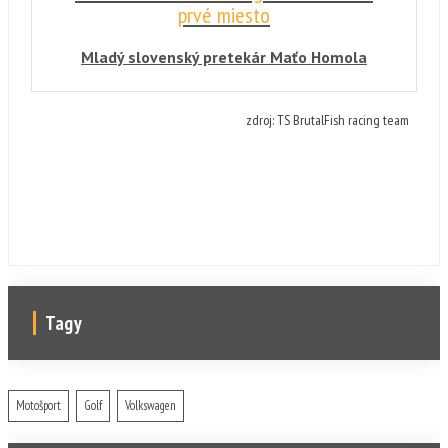
prvé miesto
Mladý slovenský pretekár Maťo Homola
zvíťazil v druhých pretekoch víkendu v
Portugalsku, v tých záverečných získal
zdroj: TS BrutalFish racing team
fantastické 5. miesto.
Tagy
Motošport
Golf
Volkswagen