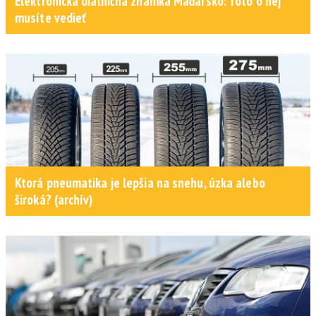
Elektronická diaľničná známka Maďarsko: Toto o nej
musíte vedieť
Ktorá pneumatika je lepšia na snehu, úzka alebo
široká? (archív)