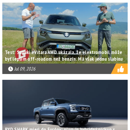
Test: Suzuki eVitara AWD ukázala, že elektromobil môže
byť lepším off-roadom než benzín. Má však jednu slabinu
Jul 09, 2026
BYD SHARK mieri do Európy: plug-in hybridný pickup s