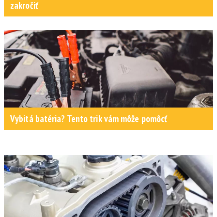
zakročiť
Vybitá batéria? Tento trik vám môže pomôcť