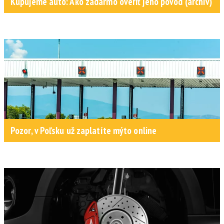
Kupujeme auto: Ako zadarmo overiť jeho pôvod (archív)
Pozor, v Poľsku už zaplatíte mýto online