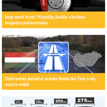
Kedy meniť brzdy? Platničky, kotúče a brzdová
kvapalina pod kontrolou
Elektronická diaľničná známka Maďarsko: Toto o nej
musíte vedieť