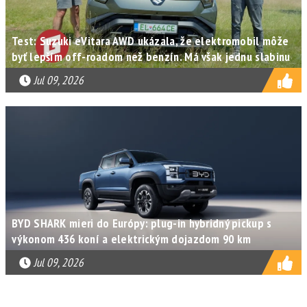
Test: Suzuki eVitara AWD ukázala, že elektromobil môže
byť lepším off-roadom než benzín. Má však jednu slabinu
Jul 09, 2026
BYD SHARK mieri do Európy: plug-in hybridný pickup s
výkonom 436 koní a elektrickým dojazdom 90 km
Jul 09, 2026