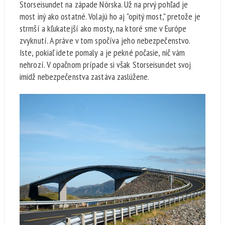
Storseisundet na západe Nórska. Už na prvý pohľad je
most iný ako ostatné. Volajú ho aj "opitý most," pretože je
strmší a kľukatejší ako mosty, na ktoré sme v Európe
zvyknutí. A práve v tom spočíva jeho nebezpečenstvo.
Iste, pokiaľ idete pomaly a je pekné počasie, nič vám
nehrozí. V opačnom prípade si však Storseisundet svoj
imidž nebezpečenstva zastáva zaslúžene.