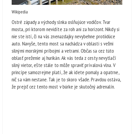
Wikipedia
Ostré západy a východy slnka oslňujúce vodičov. Tvar
mosta, pri ktorom nevidíte za roh ani za horizont. Nikdy si
nie ste istí, či na vás znenazdajky nevybehne protiidúce
auto. Navyše, tento most sa nachádza v oblasti s veľmi
silnými morskými príbojmi a vetrami. Občas sa cez túto
oblasť preženie aj hurikán. Ak vás teda z cesty nevytlačí
silný vietor, ešte stále to môže spraviť prívalová vlna. V
princípe samozrejme platí, že ak idete pomaly a opatrne,
nič sa vám nestane. Tak je to skoro všade. Pravdou ostáva,
že prejsť cez tento most v búrke je skutočný adrenalín.