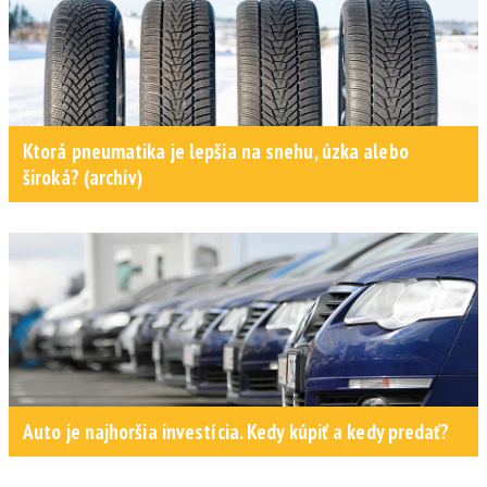
Ktorá pneumatika je lepšia na snehu, úzka alebo
široká? (archív)
Auto je najhoršia investícia. Kedy kúpiť a kedy predať?