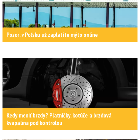
Pozor, v Poľsku už zaplatíte mýto online
Kedy meniť brzdy? Platničky, kotúče a brzdová
kvapalina pod kontrolou