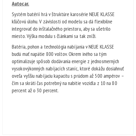
Autocar.
Systém batérií hrá v štruktúre karosérie NEUE KLASSE
kľúčovú úlohu. V závislosti od modelu sa dá flexibilne
integrovať do inštalačného priestoru, aby sa ušetrilo
miesto. Výška modulu s článkami sa tak zníži.
Batéria, pohon a technológia nabíjania v NEUE KLASSE
budú mať napätie 800 voltov. Okrem iného sa tým
optimalizuje spôsob dodávania energie z jednosmerných
vysokovýkonných nabíjacích staníc, ktoré dokážu dosiahnuť
oveľa vyššiu nabíjaciu kapacitu s prúdom až 500 ampérov –
čím sa skráti čas potrebný na nabitie vozidla z 10 na 80
percent až o 30 percent.