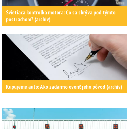
Svietiaca kontrolka motora: Čo sa skrýva pod týmto
postrachom? (archív)
Kupujeme auto: Ako zadarmo overiť jeho pôvod (archív)