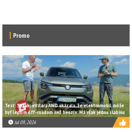
Promo
Test: Suzuki eVitara AWD ukázala, že elektromobil môže
byť lepším off-roadom než benzín. Má však jednu slabinu
Jul 09, 2026