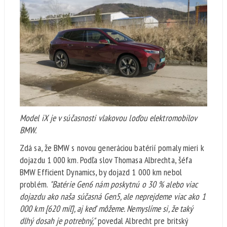
Model iX je v súčasnosti vlakovou loďou elektromobilov
BMW.
Zdá sa, že BMW s novou generáciou batérií pomaly mieri k
dojazdu 1 000 km. Podľa slov Thomasa Albrechta, šéfa
BMW Efficient Dynamics, by dojazd 1 000 km nebol
problém.
"Batérie Gen6 nám poskytnú o 30 % alebo viac
dojazdu ako naša súčasná Gen5, ale neprejdeme viac ako 1
000 km [620 míľ], aj keď môžeme. Nemyslíme si, že taký
dlhý dosah je potrebný,"
povedal Albrecht pre britský