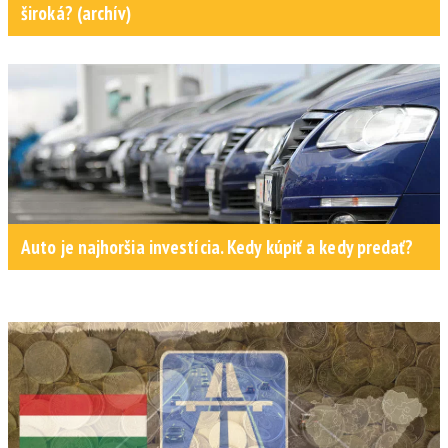
široká? (archív)
Auto je najhoršia investícia. Kedy kúpiť a kedy predať?