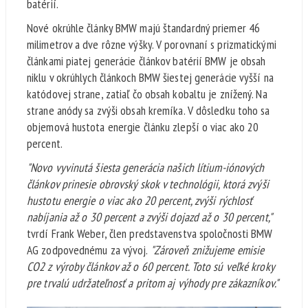
batérií.
Nové okrúhle články BMW majú štandardný priemer 46
milimetrov a dve rôzne výšky. V porovnaní s prizmatickými
článkami piatej generácie článkov batérií BMW je obsah
niklu v okrúhlych článkoch BMW šiestej generácie vyšší na
katódovej strane, zatiaľ čo obsah kobaltu je znížený. Na
strane anódy sa zvýši obsah kremíka. V dôsledku toho sa
objemová hustota energie článku zlepší o viac ako 20
percent.
"Novo vyvinutá šiesta generácia našich lítium-iónových
článkov prinesie obrovský skok v technológii, ktorá zvýši
hustotu energie o viac ako 20 percent, zvýši rýchlosť
nabíjania až o 30 percent a zvýši dojazd až o 30 percent,"
tvrdí Frank Weber, člen predstavenstva spoločnosti BMW
AG zodpovednému za vývoj.
"Zároveň znižujeme emisie
CO2 z výroby článkov až o 60 percent. Toto sú veľké kroky
pre trvalú udržateľnosť a pritom aj výhody pre zákazníkov."