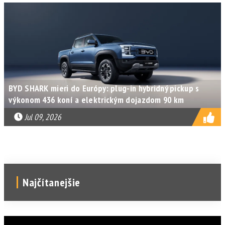
BYD SHARK mieri do Európy: plug-in hybridný pickup s
výkonom 436 koní a elektrickým dojazdom 90 km
Jul 09, 2026
Najčítanejšie