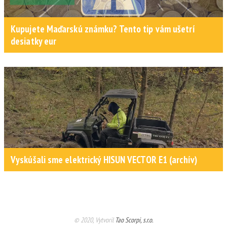
Kupujete Maďarskú známku? Tento tip vám ušetrí
desiatky eur
Vyskúšali sme elektrický HISUN VECTOR E1 (archív)
© 2020, Vytvoril
Tao Scorpi, s.r.o.