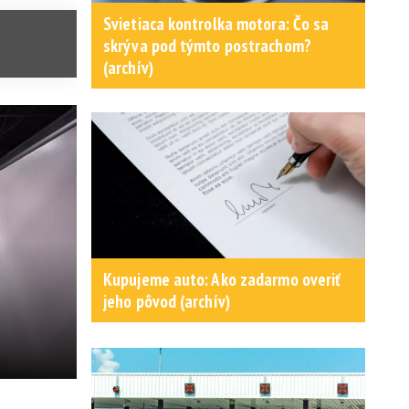
Svietiaca kontrolka motora: Čo sa
skrýva pod týmto postrachom?
(archív)
Kupujeme auto: Ako zadarmo overiť
jeho pôvod (archív)