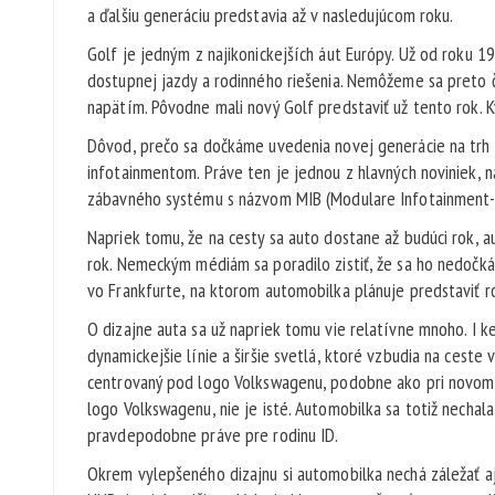
a ďalšiu generáciu predstavia až v nasledujúcom roku.
Golf je jedným z najikonickejších áut Európy. Už od roku 19
dostupnej jazdy a rodinného riešenia. Nemôžeme sa preto 
napätím. Pôvodne mali nový Golf predstaviť už tento rok.
Dôvod, prečo sa dočkáme uvedenia novej generácie na trh a
infotainmentom. Práve ten je jednou z hlavných noviniek, 
zábavného systému s názvom MIB (Modulare Infotainment-B
Napriek tomu, že na cesty sa auto dostane až budúci rok, a
rok. Nemeckým médiám sa poradilo zistiť, že sa ho nedočk
vo Frankfurte, na ktorom automobilka plánuje predstaviť 
O dizajne auta sa už napriek tomu vie relatívne mnoho. I 
dynamickejšie línie a širšie svetlá, ktoré vzbudia na ces
centrovaný pod logo Volkswagenu, podobne ako pri novom T
logo Volkswagenu, nie je isté. Automobilka sa totiž nechala
pravdepodobne práve pre rodinu ID.
Okrem vylepšeného dizajnu si automobilka nechá záležať aj