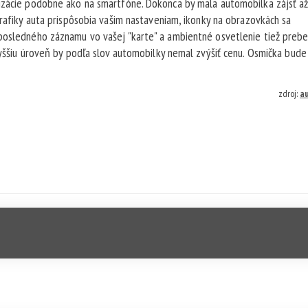
lizácie podobne ako na smartfóne. Dokonca by mala automobilka zájsť až
grafiky auta prispôsobia vašim nastaveniam, ikonky na obrazovkách sa
posledného záznamu vo vašej "karte" a ambientné osvetlenie tiež prebe
vyššiu úroveň by podľa slov automobilky nemal zvýšiť cenu. Osmička bude
zdroj:
au