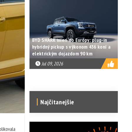
BYD SHARK mieri do Európy: plug-in
hybridný pickup s výkonom 436 koní a
elektrickým dojazdom 90 km
Jul 09, 2026
Najčítanejšie
plikovala