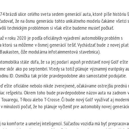
74 brázdi ulice celého sveta sedem generácií auta, ktoré píše históriu 
čudovať, že na ôsmu generáciu tohto unikátneho modelu čakáme všetci 
 Kvôli technickým problémom si však ešte budeme musieť počkať.
ž v roku 2020 je podľa oficiálnych vyjadrení automobilky problém s
na ktorú sa môžeme v ôsmej generácií tešiť. Vychádzať bude z novej pla
aukasten, čiže modulárna infotainmentová stavebnica).
utomobilka stále dúfa, že sa jej podarí aspoň predstaviť nový Golf ešte
áme skôr ako po septembri. Vtedy sa totiž plánuje významný európsky a
rodinu ID. Osmička tak príde pravdepodobne ako samostatné podujatie.
keď ešte oficiálne nebolo nikde zverejnené, očakávame ostrejšiu prednú
te viac rešpektu. Okrem toho bude pravdepodobne názov auta na zadnom 
ouaregu, T-Rocu alebo T-Crosse. Či bude nový Golf využívať aj modern
 v minulosti počuť, že ho plánuje vyčleniť pre automobily novej generáci
 na komforte a umelej inteligencií. Súčasťou vozidla má byť prepracova