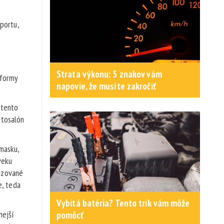
športu,
s
Strata výkonu: 5 znakov vám
tformy
napovie, že musíte zakročiť
 tento
utosalón
 masku,
veku
izované
e, teda
Vybitá batéria? Tento trik vám môže
nejší
pomôcť