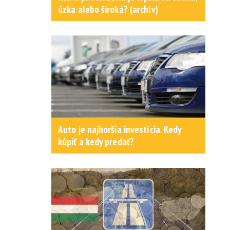
úzka alebo široká? (archív)
Auto je najhoršia investícia. Kedy
kúpiť a kedy predať?