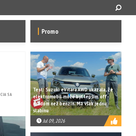
Promo
Test: Suzuki eVitara AWD ukázala, že
CIA SA
elektromobil môže byť lepším off-
roadom než benzín. Má však jednu
slabinu
Jul 09, 2026