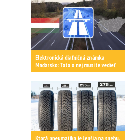
Elektronická diaľničná známka
Maďarsko: Toto o nej musíte vedieť
Ktorá pneumatika je lepšia na snehu,