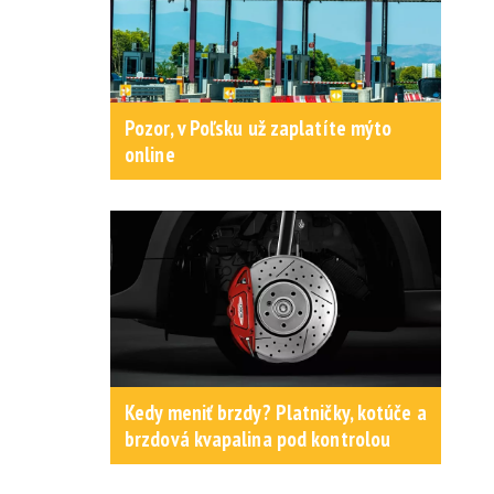
Pozor, v Poľsku už zaplatíte mýto
online
Kedy meniť brzdy? Platničky, kotúče a
brzdová kvapalina pod kontrolou