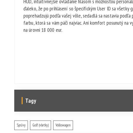
HUD, intuitívnejšie ovládanie hlasom s možnosťou persona
ďaleko, že po prihlásení so špecifickým User ID sa všetky 
poprehadzujú podľa vašej vôle, sedadlá sa nastavia podľa 
farbu, ktorá sa vám páči najviac. Ani komfort posunutý na 
na úrovni 18 000 eur.
Tagy
Správy
Golf (všetky)
Volkswagen