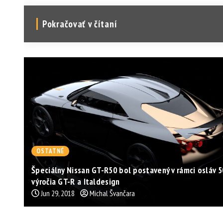
Pokračovať v čítaní
OSTATNÉ
Špeciálny Nissan GT-R50 bol postavený v rámci osláv 5
výročia GT-R a Italdesign
Jun 29, 2018
Michal Švančara