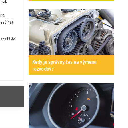
 tak
rie
 začínať
tobild.de
Kedy je správny čas na výmenu
rozvodov?