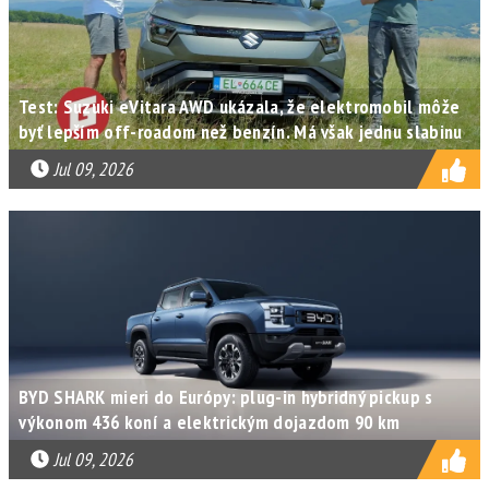
Test: Suzuki eVitara AWD ukázala, že elektromobil môže
byť lepším off-roadom než benzín. Má však jednu slabinu
Jul 09, 2026
BYD SHARK mieri do Európy: plug-in hybridný pickup s
výkonom 436 koní a elektrickým dojazdom 90 km
Jul 09, 2026