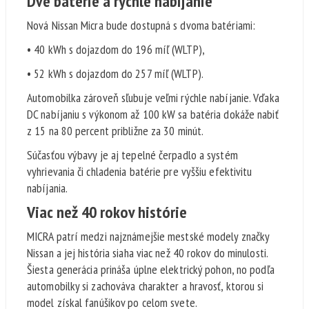
Dve batérie a rýchle nabíjanie
Nová Nissan Micra bude dostupná s dvoma batériami:
• 40 kWh s dojazdom do 196 míľ (WLTP),
• 52 kWh s dojazdom do 257 míľ (WLTP).
Automobilka zároveň sľubuje veľmi rýchle nabíjanie. Vďaka
DC nabíjaniu s výkonom až 100 kW sa batéria dokáže nabiť
z 15 na 80 percent približne za 30 minút.
Súčasťou výbavy je aj tepelné čerpadlo a systém
vyhrievania či chladenia batérie pre vyššiu efektivitu
nabíjania.
Viac než 40 rokov histórie
MICRA patrí medzi najznámejšie mestské modely značky
Nissan a jej história siaha viac než 40 rokov do minulosti.
Šiesta generácia prináša úplne elektrický pohon, no podľa
automobilky si zachováva charakter a hravosť, ktorou si
model získal fanúšikov po celom svete.