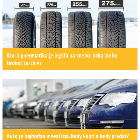
Ktorá pneumatika je lepšia na snehu, úzka alebo
široká? (archív)
Auto je najhoršia investícia. Kedy kúpiť a kedy predať?