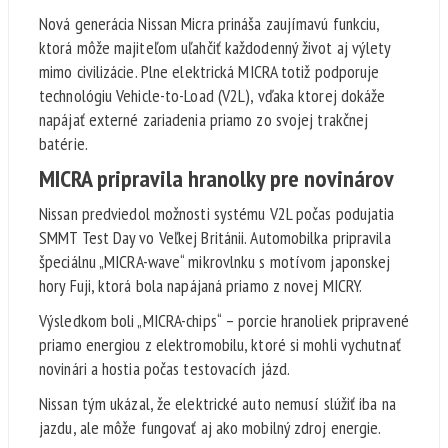
Nová generácia Nissan Micra prináša zaujímavú funkciu,
ktorá môže majiteľom uľahčiť každodenný život aj výlety
mimo civilizácie. Plne elektrická MICRA totiž podporuje
technológiu Vehicle-to-Load (V2L), vďaka ktorej dokáže
napájať externé zariadenia priamo zo svojej trakčnej
batérie.
MICRA pripravila hranolky pre novinárov
Nissan predviedol možnosti systému V2L počas podujatia
SMMT Test Day vo Veľkej Británii. Automobilka pripravila
špeciálnu „MICRA-wave“ mikrovlnku s motívom japonskej
hory Fuji, ktorá bola napájaná priamo z novej MICRY.
Výsledkom boli „MICRA-chips“ – porcie hranoliek pripravené
priamo energiou z elektromobilu, ktoré si mohli vychutnať
novinári a hostia počas testovacích jázd.
Nissan tým ukázal, že elektrické auto nemusí slúžiť iba na
jazdu, ale môže fungovať aj ako mobilný zdroj energie.