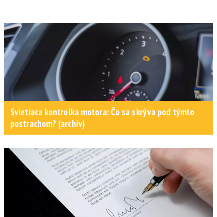
Svietiaca kontrolka motora: Čo sa skrýva pod týmto
postrachom? (archív)