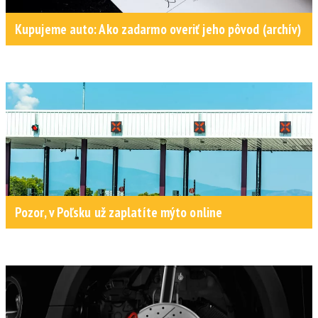
Kupujeme auto: Ako zadarmo overiť jeho pôvod (archív)
Pozor, v Poľsku už zaplatíte mýto online