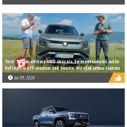
Test: Suzuki eVitara AWD ukázala, že elektromobil môže
byť lepším off-roadom než benzín. Má však jednu slabinu
Jul 09, 2026