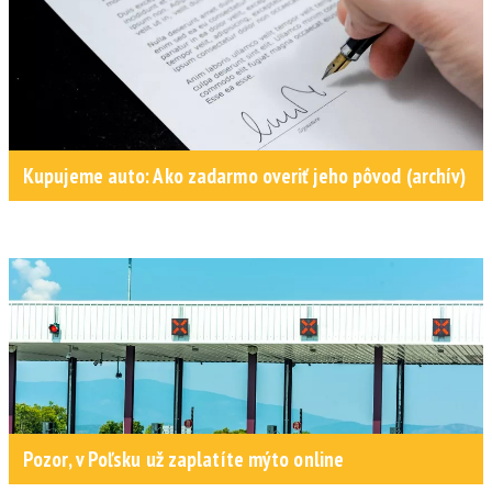
Kupujeme auto: Ako zadarmo overiť jeho pôvod (archív)
Pozor, v Poľsku už zaplatíte mýto online