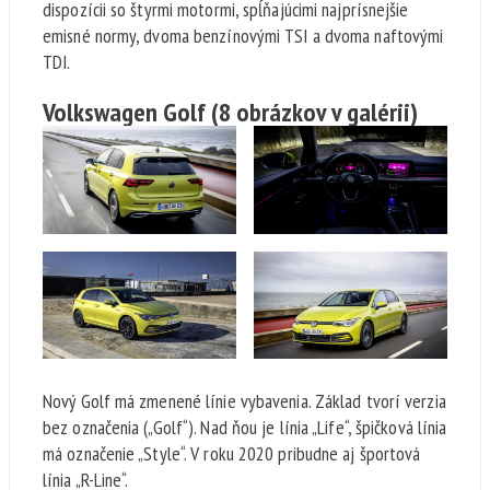
dispozícii so štyrmi motormi, spĺňajúcimi najprísnejšie
emisné normy, dvoma benzínovými TSI a dvoma naftovými
TDI.
Volkswagen Golf
(8 obrázkov v galérii)
Nový Golf má zmenené línie vybavenia. Základ tvorí verzia
bez označenia („Golf“). Nad ňou je línia „Life“, špičková línia
má označenie „Style“. V roku 2020 pribudne aj športová
línia „R-Line“.