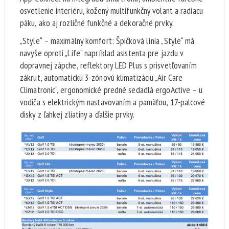
osvetlenie interiéru, kožený multifunkčný volant a radiacu
páku, ako aj rozličné funkčné a dekoračné prvky.
„Style“ – maximálny komfort: Špičková línia „Style“ má
navyše oproti „Life“ napríklad asistenta pre jazdu v
dopravnej zápche, reflektory LED Plus s prisvetľovaním
zákrut, automatickú 3-zónovú klimatizáciu „Air Care
Climatronic“, ergonomické predné sedadlá ergoActive – u
vodiča s elektrickým nastavovaním a pamäťou, 17-palcové
disky z ľahkej zliatiny a ďalšie prvky.