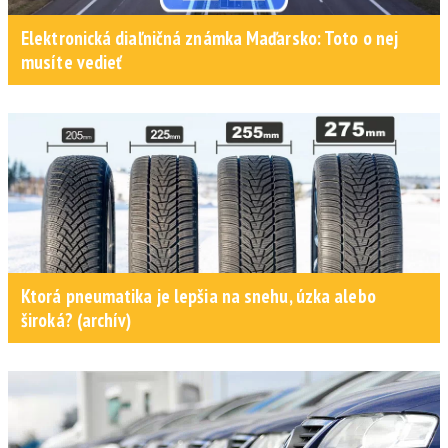
Elektronická diaľničná známka Maďarsko: Toto o nej
musíte vedieť
Ktorá pneumatika je lepšia na snehu, úzka alebo
široká? (archív)