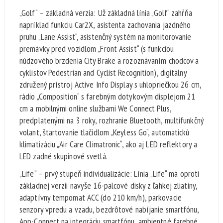
„Golf“ – základná verzia: Už základná línia „Golf“ zahŕňa
napríklad funkciu Car2X, asistenta zachovania jazdného
pruhu „Lane Assist“, asistenčný systém na monitorovanie
premávky pred vozidlom „Front Assist“ (s funkciou
núdzového brzdenia City Brake a rozoznávaním chodcov a
cyklistov Pedestrian and Cyclist Recognition), digitálny
združený prístroj Active Info Display s uhlopriečkou 26 cm,
rádio „Composition“ s farebným dotykovým displejom 21
cm a mobilnými online službami We Connect Plus,
predplatenými na 3 roky, rozhranie Bluetooth, multifunkčný
volant, štartovanie tlačidlom „Keyless Go“, automatickú
klimatizáciu „Air Care Climatronic“, ako aj LED reflektory a
LED zadné skupinové svetlá.
„Life“ – prvý stupeň individualizácie: Línia „Life“ má oproti
základnej verzii navyše 16-palcové disky z ľahkej zliatiny,
adaptívny tempomat ACC (do 210 km/h), parkovacie
senzory vpredu a vzadu, bezdrôtové nabíjanie smartfónu,
App-Connect na integráciu smartfónu, ambientné farebné