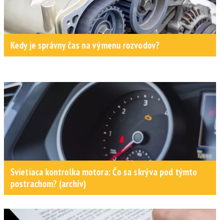
Kedy je správny čas na výmenu rozvodov?
Svietiaca kontrolka motora: Čo sa skrýva pod týmto
postrachom? (archív)