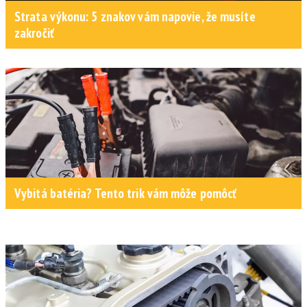
Strata výkonu: 5 znakov vám napovie, že musíte
zakročiť
Vybitá batéria? Tento trik vám môže pomôcť