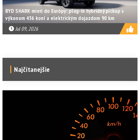
BYD SHARK mieri do Európy: plug-in hybridný pickup s
výkonom 436 koní a elektrickým dojazdom 90 km
Jul 09, 2026
Najčítanejšie