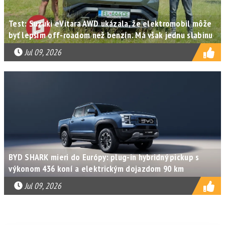
Test: Suzuki eVitara AWD ukázala, že elektromobil môže
byť lepším off-roadom než benzín. Má však jednu slabinu
Jul 09, 2026
BYD SHARK mieri do Európy: plug-in hybridný pickup s
výkonom 436 koní a elektrickým dojazdom 90 km
Jul 09, 2026