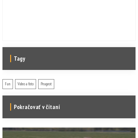
ho speňažiť a výťažok venovať charite. Suma
sa vyšplhala na niekoľkonásobok hodnoty.
Tagy
Fun
Video a foto
Peugeot
Pokračovať v čítaní