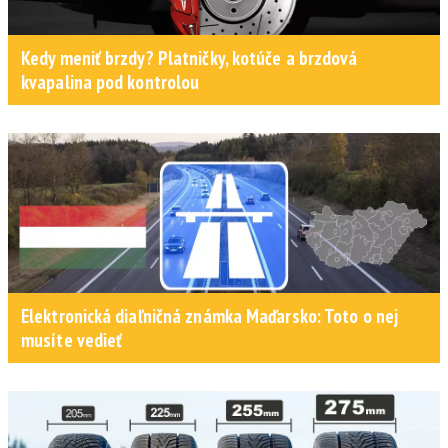
Kedy meniť brzdy? Platničky, kotúče a brzdová
kvapalina pod kontrolou
Elektronická diaľničná známka Maďarsko: Toto o nej
musíte vedieť