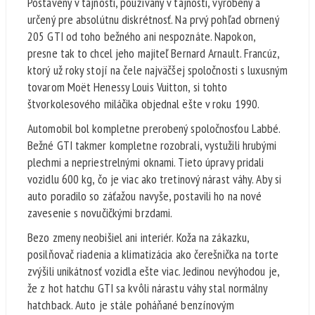
Postavený v tajnosti, používaný v tajnosti, vyrobený a
určený pre absolútnu diskrétnosť. Na prvý pohľad obrnený
205 GTI od toho bežného ani nespoznáte. Napokon,
presne tak to chcel jeho majiteľ Bernard Arnault. Francúz,
ktorý už roky stojí na čele najväčšej spoločnosti s luxusným
tovarom Moët Henessy Louis Vuitton, si tohto
štvorkolesového miláčika objednal ešte v roku 1990.
Automobil bol kompletne prerobený spoločnosťou Labbé.
Bežné GTI takmer kompletne rozobrali, vystužili hrubými
plechmi a nepriestrelnými oknami. Tieto úpravy pridali
vozidlu 600 kg, čo je viac ako tretinový nárast váhy. Aby si
auto poradilo so záťažou navyše, postavili ho na nové
zavesenie s novučičkými brzdami.
Bezo zmeny neobišiel ani interiér. Koža na zákazku,
posilňovač riadenia a klimatizácia ako čerešnička na torte
zvýšili unikátnosť vozidla ešte viac. Jedinou nevýhodou je,
že z hot hatchu GTI sa kvôli nárastu váhy stal normálny
hatchback. Auto je stále poháňané benzínovým