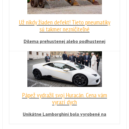
Už nikdy žiaden defekt! Tieto pneumatiky
sú takmer nezničiteľné
Dilema prehustenej alebo podhustenej
pneumatiky definitívne zaniká pri novom
druhu kolesa rovnako ako riziko defektu. To
funguje na úplne inom princípe a nevyužíva
vzduch na to, aby držalo tvar a formu. Má
takáto nová pneumatika budúcnosť?
Pápež vydražil svoj Huracán. Cena vám
vyrazí dych
Unikátne Lamborghini bolo vyrobené na
zákazku pre pápeža Františka. Ten sa rozhodol