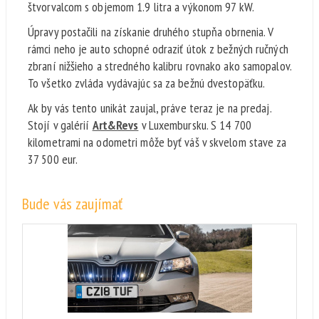
štvorvalcom s objemom 1.9 litra a výkonom 97 kW.
Úpravy postačili na získanie druhého stupňa obrnenia. V
rámci neho je auto schopné odraziť útok z bežných ručných
zbraní nižšieho a stredného kalibru rovnako ako samopalov.
To všetko zvláda vydávajúc sa za bežnú dvestopäťku.
Ak by vás tento unikát zaujal, práve teraz je na predaj.
Stojí v galérií
Art&Revs
v Luxembursku. S 14 700
kilometrami na odometri môže byť váš v skvelom stave za
37 500 eur.
Bude vás zaujímať