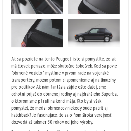
Ak sa pozriete na tento Peugeot, iste si pomyslíte, že ak
má človek peniaze, môže skutočne čokoľvek. Keď sa povie
"obrnené vozidlo," myslíme v prvom rade na vojenské
transportéry, možno potom si spomenieme aj na limuzíny
pre politikov. Ak nám fantázia zájde ešte ďalej, sme
ochotní prijať do obrnenej rodiny aj najdrahšieho Superba,
o ktorom sme
písali
na konci mája. Kto by si však
pomyslel, že medzi obrnencov niekedy bude patriť aj
hatchback? Je fascinujúce, že sa o ňom široká verejnosť
dozvedá až takmer 30 rokov od jeho výroby.