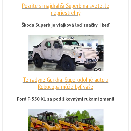
Pozrite si najdrahší Superb na svete: Je
nepriestrelný
Škoda Superb je vlajková loď značky. I keď
kombi z Mladej Boleslavi nepatrí práve medzi
vychytené vozy pre funkcionárov, toto môže
zamiešať karty.
Terradyne Gurkha: Superodolné auto z
Robocopa môže byť vaše
Ford F-550 XL sa pod šikovnými rukami zmenil
na nepoznanie. Auto schopné odolať takmer
všetkému je na predaj.