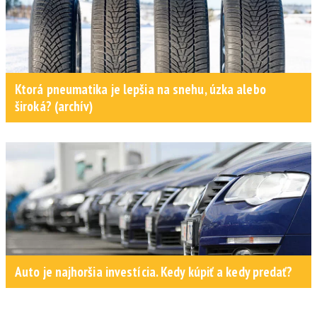
Ktorá pneumatika je lepšia na snehu, úzka alebo
široká? (archív)
Auto je najhoršia investícia. Kedy kúpiť a kedy predať?