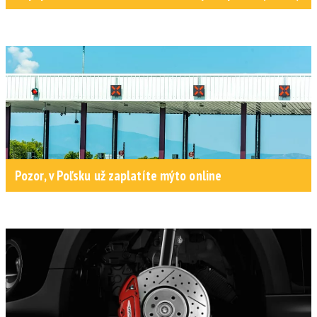
Pozor, v Poľsku už zaplatíte mýto online