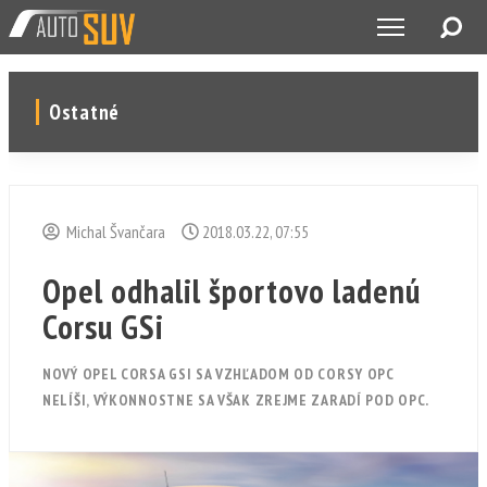
Ostatné
Michal Švančara
2018.03.22, 07:55
Opel odhalil športovo ladenú
Corsu GSi
NOVÝ OPEL CORSA GSI SA VZHĽADOM OD CORSY OPC
NELÍŠI, VÝKONNOSTNE SA VŠAK ZREJME ZARADÍ POD OPC.