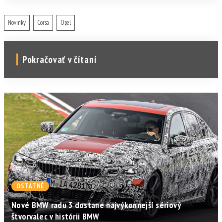
Novinky
Corsa
Opel
Pokračovať v čítaní
OSTATNÉ
Nové BMW radu 3 dostane najvýkonnejší sériový
štvorvalec v histórii BMW