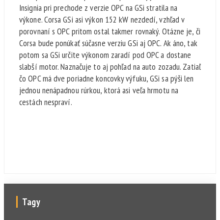
Insignia pri prechode z verzie OPC na GSi stratila na
výkone. Corsa GSi asi výkon 152 kW nezdedí, vzhľad v
porovnaní s OPC pritom ostal takmer rovnaký. Otázne je, či
Corsa bude ponúkať súčasne verziu GSi aj OPC. Ak áno, tak
potom sa GSi určite výkonom zaradí pod OPC a dostane
slabší motor. Naznačuje to aj pohľad na auto zozadu. Zatiaľ
čo OPC má dve poriadne koncovky výfuku, GSi sa pýši len
jednou nenápadnou rúrkou, ktorá asi veľa hrmotu na
cestách nespraví.
Tagy