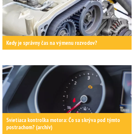
Kedy je správny čas na výmenu rozvodov?
Svietiaca kontrolka motora: Čo sa skrýva pod týmto
postrachom? (archív)