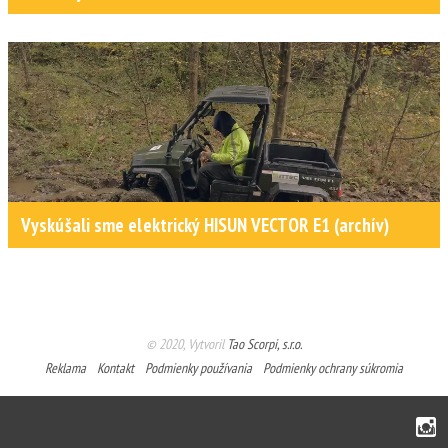
Vyskúšali sme elektrický HISUN VECTOR E1 (archív)
© 2020, Vytvoril
Tao Scorpi, s.r.o.
Reklama
Kontakt
Podmienky používania
Podmienky ochrany súkromia
Instagram