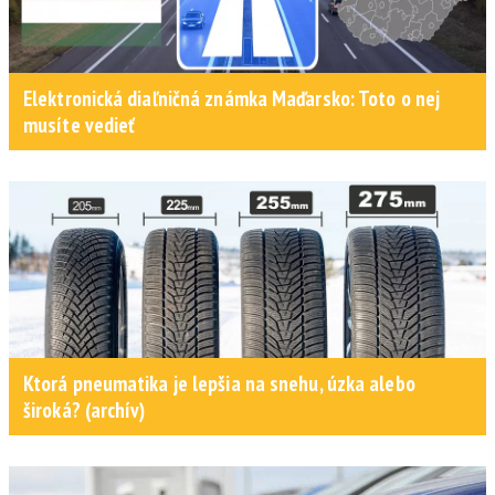
Elektronická diaľničná známka Maďarsko: Toto o nej
musíte vedieť
Ktorá pneumatika je lepšia na snehu, úzka alebo
široká? (archív)