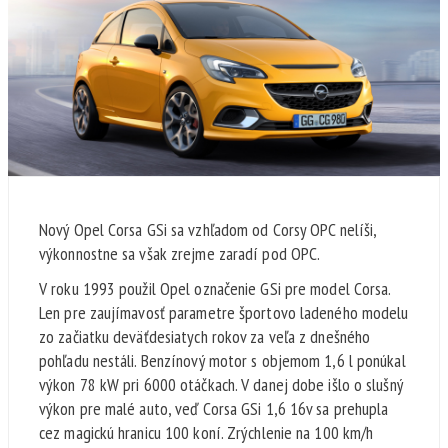
Nový Opel Corsa GSi sa vzhľadom od Corsy OPC nelíši,
výkonnostne sa však zrejme zaradí pod OPC.
V roku 1993 použil Opel označenie GSi pre model Corsa.
Len pre zaujímavosť parametre športovo ladeného modelu
zo začiatku deväťdesiatych rokov za veľa z dnešného
pohľadu nestáli. Benzínový motor s objemom 1,6 l ponúkal
výkon 78 kW pri 6000 otáčkach. V danej dobe išlo o slušný
výkon pre malé auto, veď Corsa GSi 1,6 16v sa prehupla
cez magickú hranicu 100 koní. Zrýchlenie na 100 km/h