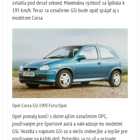
zvládla pod desať sekúnd. Maximálna rýchlosť sa šplhala k
195 km/h. Teraz sa označenie GSi bude opäť spájať aj s
modelom Corsa.
Opel Corsa GSi 1993 Foto:Opel
Opel pomaly končí s doterajším označením OPC,
používaným pre športové autá a nahradzuje ho modelmi
GSi. Vozidlá s nápisom GSi sú o niečo civilnejšie a lepšie pre
používanie na každý deň. Potvrdilo sa to už v prípade