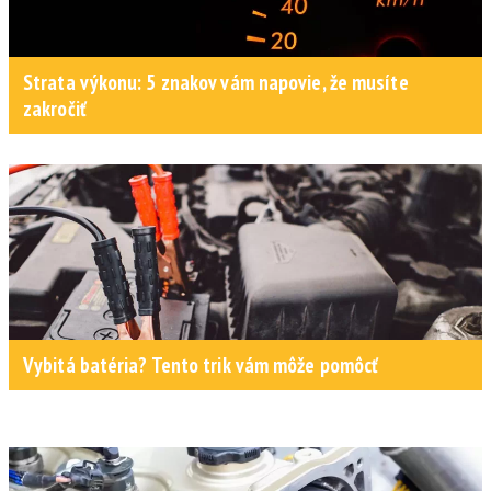
Strata výkonu: 5 znakov vám napovie, že musíte
zakročiť
Vybitá batéria? Tento trik vám môže pomôcť