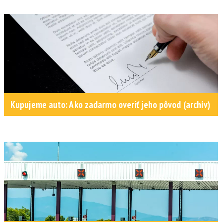
Kupujeme auto: Ako zadarmo overiť jeho pôvod (archív)