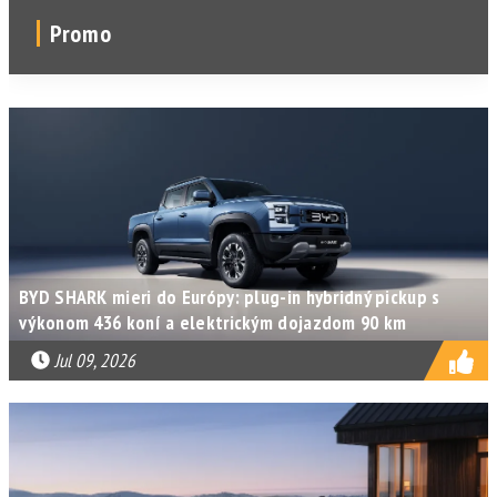
Promo
BYD SHARK mieri do Európy: plug-in hybridný pickup s
výkonom 436 koní a elektrickým dojazdom 90 km
Jul 09, 2026