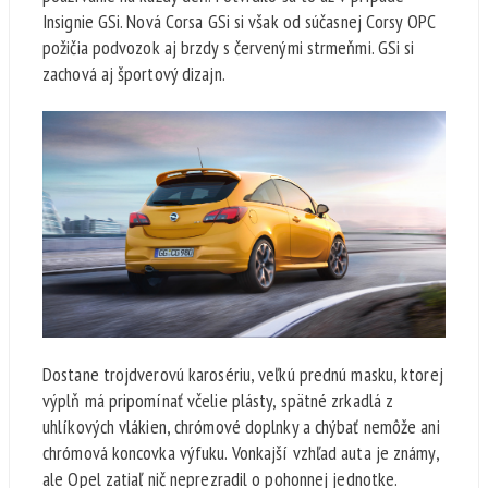
Insignie GSi. Nová Corsa GSi si však od súčasnej Corsy OPC
požičia podvozok aj brzdy s červenými strmeňmi. GSi si
zachová aj športový dizajn.
Dostane trojdverovú karosériu, veľkú prednú masku, ktorej
výplň má pripomínať včelie plásty, spätné zrkadlá z
uhlíkových vlákien, chrómové doplnky a chýbať nemôže ani
chrómová koncovka výfuku. Vonkajší vzhľad auta je známy,
ale Opel zatiaľ nič neprezradil o pohonnej jednotke.