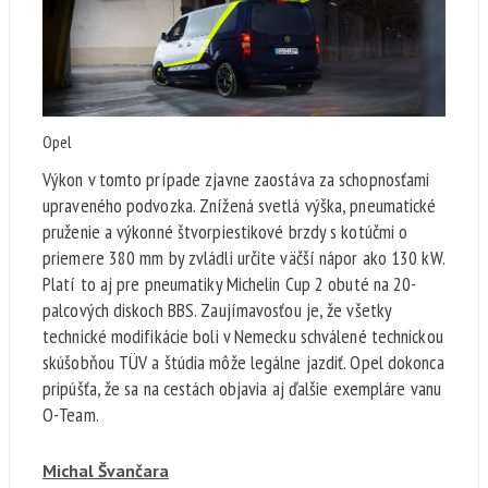
Opel
Výkon v tomto prípade zjavne zaostáva za schopnosťami
upraveného podvozka. Znížená svetlá výška, pneumatické
pruženie a výkonné štvorpiestikové brzdy s kotúčmi o
priemere 380 mm by zvládli určite väčší nápor ako 130 kW.
Platí to aj pre pneumatiky Michelin Cup 2 obuté na 20-
palcových diskoch BBS. Zaujímavosťou je, že všetky
technické modifikácie boli v Nemecku schválené technickou
skúšobňou TÜV a štúdia môže legálne jazdiť. Opel dokonca
pripúšťa, že sa na cestách objavia aj ďalšie exempláre vanu
O-Team.
Michal Švančara