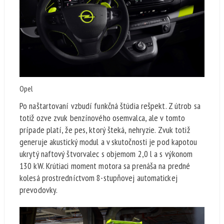
Opel
Po naštartovaní vzbudí funkčná štúdia rešpekt. Z útrob sa
totiž ozve zvuk benzínového osemvalca, ale v tomto
prípade platí, že pes, ktorý šteká, nehryzie. Zvuk totiž
generuje akustický modul a v skutočnosti je pod kapotou
ukrytý naftový štvorvalec s objemom 2,0 l a s výkonom
130 kW. Krútiaci moment motora sa prenáša na predné
kolesá prostredníctvom 8-stupňovej automatickej
prevodovky.