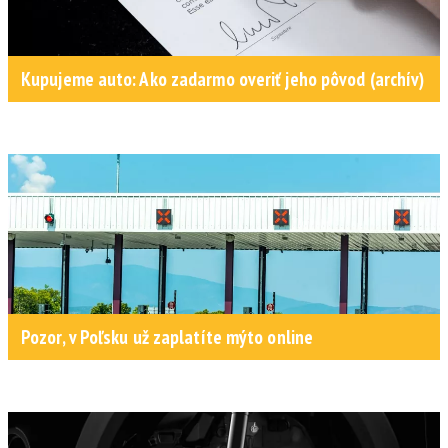
Kupujeme auto: Ako zadarmo overiť jeho pôvod (archív)
Pozor, v Poľsku už zaplatíte mýto online