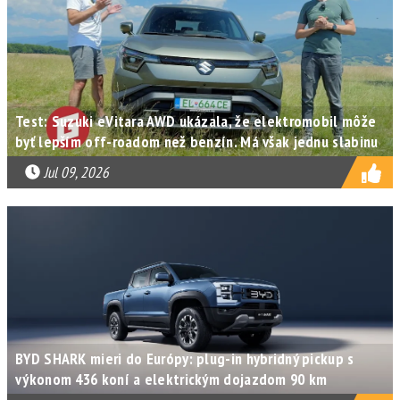
Test: Suzuki eVitara AWD ukázala, že elektromobil môže
byť lepším off-roadom než benzín. Má však jednu slabinu
Jul 09, 2026
BYD SHARK mieri do Európy: plug-in hybridný pickup s
výkonom 436 koní a elektrickým dojazdom 90 km