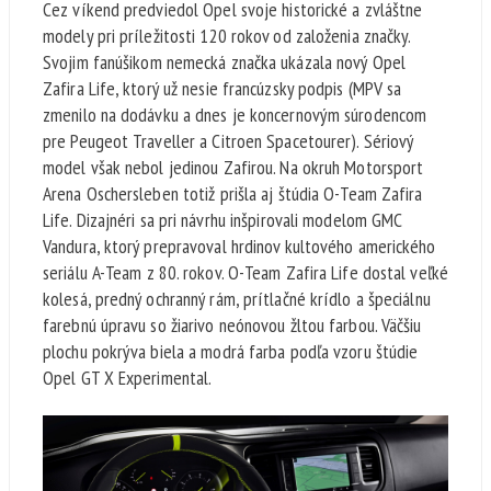
Cez víkend predviedol Opel svoje historické a zvláštne
modely pri príležitosti 120 rokov od založenia značky.
Svojim fanúšikom nemecká značka ukázala nový Opel
Zafira Life, ktorý už nesie francúzsky podpis (MPV sa
zmenilo na dodávku a dnes je koncernovým súrodencom
pre Peugeot Traveller a Citroen Spacetourer). Sériový
model však nebol jedinou Zafirou. Na okruh Motorsport
Arena Oschersleben totiž prišla aj štúdia O-Team Zafira
Life. Dizajnéri sa pri návrhu inšpirovali modelom GMC
Vandura, ktorý prepravoval hrdinov kultového amerického
seriálu A-Team z 80. rokov. O-Team Zafira Life dostal veľké
kolesá, predný ochranný rám, prítlačné krídlo a špeciálnu
farebnú úpravu so žiarivo neónovou žltou farbou. Väčšiu
plochu pokrýva biela a modrá farba podľa vzoru štúdie
Opel GT X Experimental.