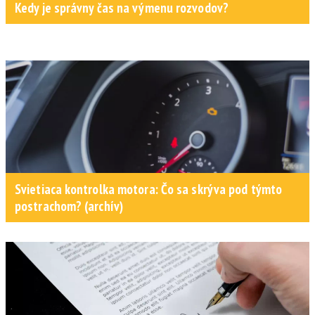
Kedy je správny čas na výmenu rozvodov?
Svietiaca kontrolka motora: Čo sa skrýva pod týmto
postrachom? (archív)