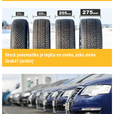
Ktorá pneumatika je lepšia na snehu, úzka alebo
široká? (archív)