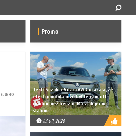
Promo
Test: Suzuki eVitara AWD ukázala, že
E. JEHO
elektromobil môže byť lepším off-
roadom než benzín. Má však jednu
slabinu
Jul 09, 2026