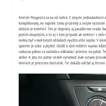
Interiér Peugeota sa na nič nehrá. V zmysle jednoduchosti s
komplikovaný, no napriek tomu príjemný a svojim výzorom u
účelom je komfort. Ten je dopriaty aj pasažierom vzadu. N
piatich dospelých, a to aj v tom prípade ak niektorí z nic
mohla byť v niektorých ohľadoch využitá ešte lepšie. V inter
opierke je úzke a plytké. Uložiť si doň môžete najviac kľú
radiacou pákou sa nachádza odkladací priestor na pohár. Te
alebo 4, aby ste pohár vedeli vytiahnuť. Inak ostane pricva
dverách je priestoru dostatok. Tie dokážu udržať aj litrovú