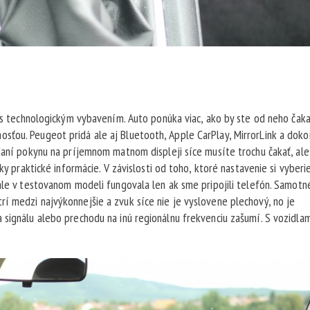
í s technologickým vybavením. Auto ponúka viac, ako by ste od neho čakal
sťou. Peugeot pridá ale aj Bluetooth, Apple CarPlay, MirrorLink a doko
adaní pokynu na príjemnom matnom displeji síce musíte trochu čakať, ale
ky praktické informácie. V závislosti od toho, ktoré nastavenie si vyberi
 ale v testovanom modeli fungovala len ak sme pripojili telefón. Samotn
í medzi najvýkonnejšie a zvuk síce nie je vyslovene plechový, no je
 signálu alebo prechodu na inú regionálnu frekvenciu zašumí. S vozidlam