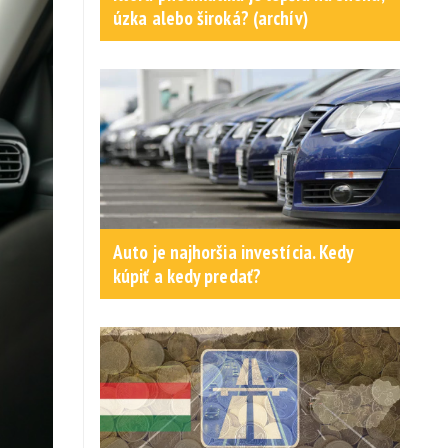
úzka alebo široká? (archív)
Auto je najhoršia investícia. Kedy
kúpiť a kedy predať?