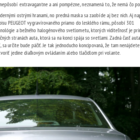
 nepôsobí extravagantne a ani pompézne, neznamená to, že nemá čo po
dernými ostrými hranami, no predná maska sa zaobíde aj bez nich. Aj nap
 nápisu PEUGEOT vygravírovaného priamo do lesklého rámu, pôsobí 301
hnológie a bežného halogénového svetlometu, ktorých viditeľnosť je pri
ných stranách auta, ktorá sa na konci spája so svetlami. Zadná časť aut
, sa určite bude páčiť. Je tak jednoducho koncipovaná, že tam nenájdete
tvoriť jedine diaľkovým ovládaním alebo tlačidlom pri volante.