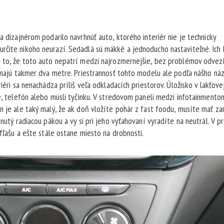
a dizajnérom podarilo navrhnúť auto, ktorého interiér nie je technicky
rčite nikoho neurazí. Sedadlá sú mäkké a jednoducho nastaviteľné. Ich
a to, že toto auto nepatrí medzi najrozmernejšie, bez problémov odvez
h majú takmer dva metre. Priestrannosť tohto modelu ale podľa nášho ná
iéri sa nenachádza príliš veľa odkladacích priestorov. Úložisko v lakťove
če, telefón alebo müsli tyčinku. V stredovom paneli medzi infotainmento
n je ale taký malý, že ak doň vložíte pohár z fast foodu, musíte mať z
knutý radiacou pákou a vy si pri jeho vyťahovaní vyradíte na neutrál. V p
 fľašu a ešte stále ostane miesto na drobnosti.