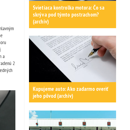
Svietiaca kontrolka motora: Čo sa
skrýva pod týmto postrachom?
(archív)
 hlavným
ie
zoru
j
m a
aradenú 2
redných
Kupujeme auto: Ako zadarmo overiť
jeho pôvod (archív)