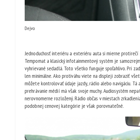
Dejvo
Jednoduchosť interiéru a exteriéru auta si mierne protireč
Tempomat a klasický infotainmentový systém je samozrejmo
vyhrievané sedadlá. Toto všetko funguje spoľahlivo. Pri z
len minimálne. Ako protiváhu viete na displeji zobraziť všet
môžete kontrolovať údaje jazdy, rádio alebo navigáciu. Tá
prehrávanie médií má však svoje muchy. Audiosystém nepatr
nerovnomerne rozložený. Rádio občas v miestach zrkadlenia
podobnej cenovej kategórie je však porovnateľné.