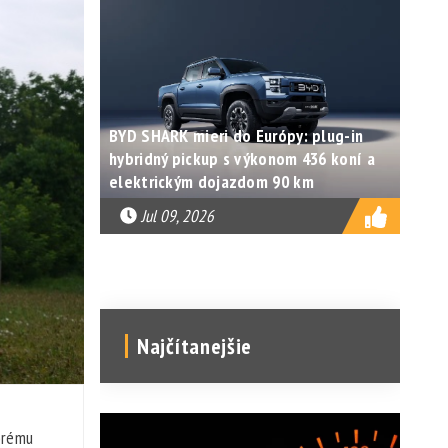
BYD SHARK mieri do Európy: plug-in
hybridný pickup s výkonom 436 koní a
elektrickým dojazdom 90 km
Jul 09, 2026
Najčítanejšie
orému