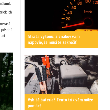
núknuť.
riek ich
meraná.
a pôsobí
 ani
Strata výkonu: 5 znakov vám
napovie, že musíte zakročiť
Vybitá batéria? Tento trik vám môže
pomôcť