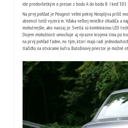
ide predovšetkým o presun z bodu A do bodu B. I keď 301
Na prvý pohľad je Peugeot veľmi pekný. Neoplýva príliš mo
absencií totiž vyzerá in. Vďaka veľkej mriežke chladiča a
mohutnejšie, ako naozaj je. Svetlá sú kombináciou LED tec
Dojem mohutnosti umocňuje aj výrazne krojená línia po boč
na prvý pohľad fádne, no tým, ktorí majú radi jednoduchosť
tlačidlo na otváranie kufra. Batožinový priestor je možné o