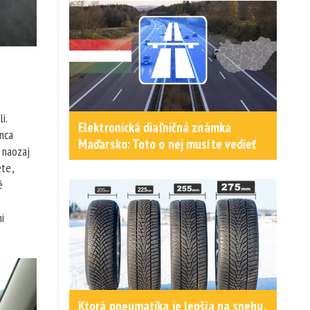
i.
Elektronická diaľničná známka
nca
Maďarsko: Toto o nej musíte vedieť
 naozaj
ete,
é
i
Ktorá pneumatika je lepšia na snehu,