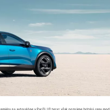
remiéru na autosalóne v Paríži. Už teraz však poznáme britskú cenu mo