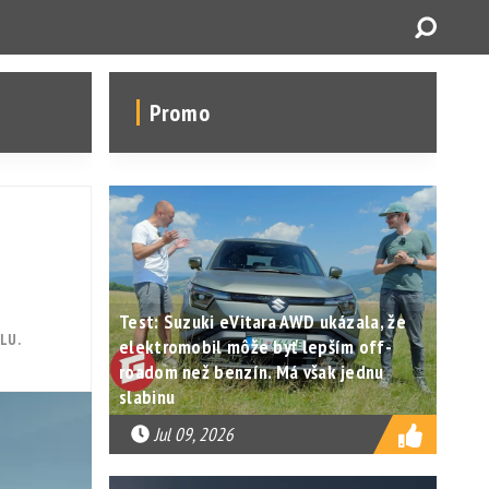
Promo
Test: Suzuki eVitara AWD ukázala, že
LU.
elektromobil môže byť lepším off-
roadom než benzín. Má však jednu
slabinu
Jul 09, 2026