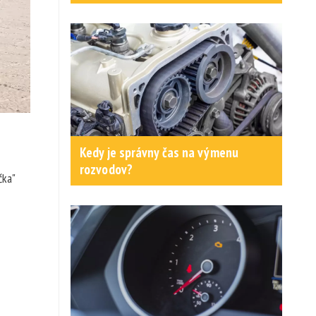
Kedy je správny čas na výmenu
rozvodov?
čka"