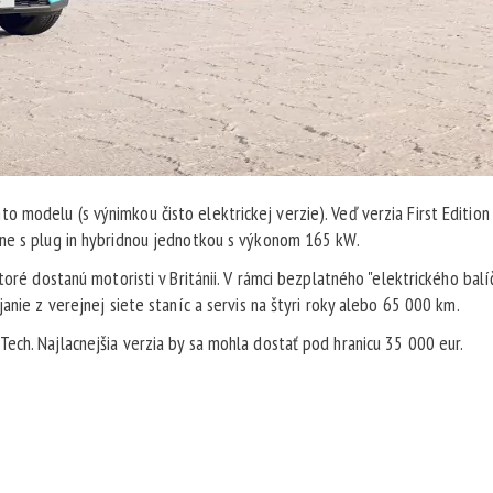
modelu (s výnimkou čisto elektrickej verzie). Veď verzia First Edition
čne s plug in hybridnou jednotkou s výkonom 165 kW.
toré dostanú motoristi v Británii. V rámci bezplatného "elektrického balí
anie z verejnej siete staníc a servis na štyri roky alebo 65 000 km.
ech. Najlacnejšia verzia by sa mohla dostať pod hranicu 35 000 eur.