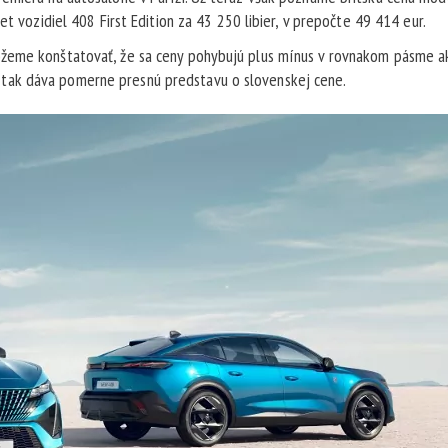
et vozidiel 408 First Edition za 43 250 libier, v prepočte 49 414 eur.
ôžeme konštatovať, že sa ceny pohybujú plus mínus v rovnakom pásme a
tak dáva pomerne presnú predstavu o slovenskej cene.