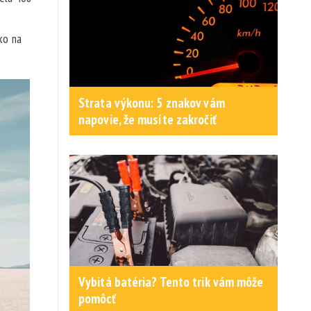
ko na
Strata výkonu: 5 znakov vám
napovie, že musíte zakročiť
Vybitá batéria? Tento trik vám môže
pomôcť