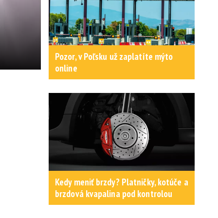
Pozor, v Poľsku už zaplatíte mýto
online
Kedy meniť brzdy? Platničky, kotúče a
brzdová kvapalina pod kontrolou