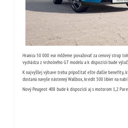
Hranicu 50 000 eur môžeme považovať za cenový strop tohto 
vychádza z vrcholného GT modelu a k dispozícii bude výlu
K najvyššej výbave treba pripočítať ešte ďalšie benefity, k
dostanú navyše nástenný Wallbox, kredit 500 libier na nabíj
Nový Peugeot 408 bude k dispozícii aj s motorom 1,2 PureT