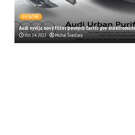
OSTATNÉ
Audi vyvíja nový filter pevných častíc pre elektromobi
Oct 14, 2022
Michal Švančara