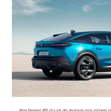
Nový Peugeot 408 už o pár dní absolvuje svoju výstavnú p