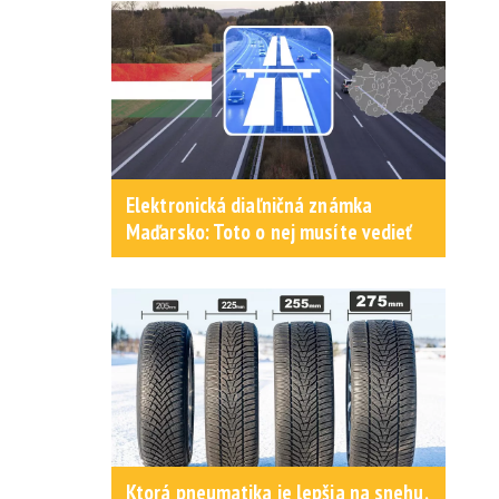
Elektronická diaľničná známka
Maďarsko: Toto o nej musíte vedieť
Ktorá pneumatika je lepšia na snehu,