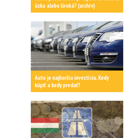
úzka alebo široká? (archív)
Auto je najhoršia investícia. Kedy
kúpiť a kedy predať?