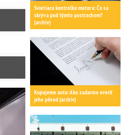
Svietiaca kontrolka motora: Čo sa
skrýva pod týmto postrachom?
(archív)
Kupujeme auto: Ako zadarmo overiť
jeho pôvod (archív)