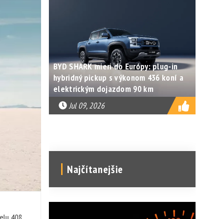
BYD SHARK mieri do Európy: plug-in
hybridný pickup s výkonom 436 koní a
elektrickým dojazdom 90 km
Jul 09, 2026
Najčítanejšie
delu 408