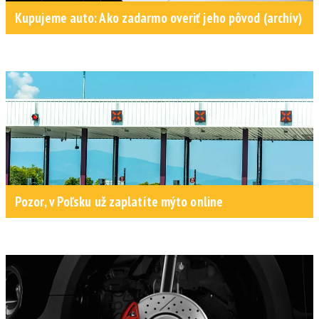
Kupujeme auto: Ako zadarmo overiť jeho pôvod (archív)
Pozor, v Poľsku už zaplatíte mýto online