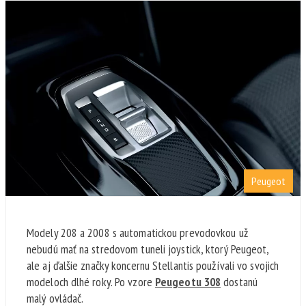
Peugeot
Modely 208 a 2008 s automatickou prevodovkou už
nebudú mať na stredovom tuneli joystick, ktorý Peugeot,
ale aj ďalšie značky koncernu Stellantis používali vo svojich
modeloch dlhé roky. Po vzore
Peugeotu 308
dostanú
malý ovládač.