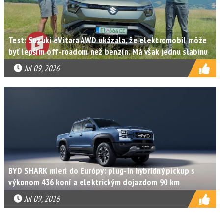
Test: Suzuki eVitara AWD ukázala, že elektromobil môže
byť lepším off-roadom než benzín. Má však jednu slabinu
Jul 09, 2026
BYD SHARK mieri do Európy: plug-in hybridný pickup s
výkonom 436 koní a elektrickým dojazdom 90 km
Jul 09, 2026