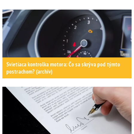
Svietiaca kontrolka motora: Čo sa skrýva pod týmto
postrachom? (archív)