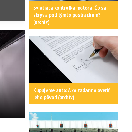
Svietiaca kontrolka motora: Čo sa
skrýva pod týmto postrachom?
(archív)
Kupujeme auto: Ako zadarmo overiť
jeho pôvod (archív)