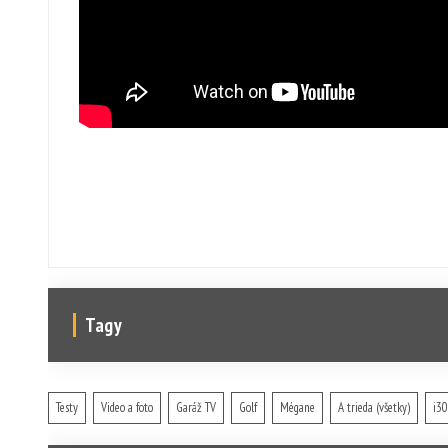
Tagy
Testy
Video a foto
Garáž TV
Golf
Mégane
A trieda (všetky)
i30