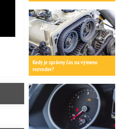
Kedy je správny čas na výmenu
rozvodov?