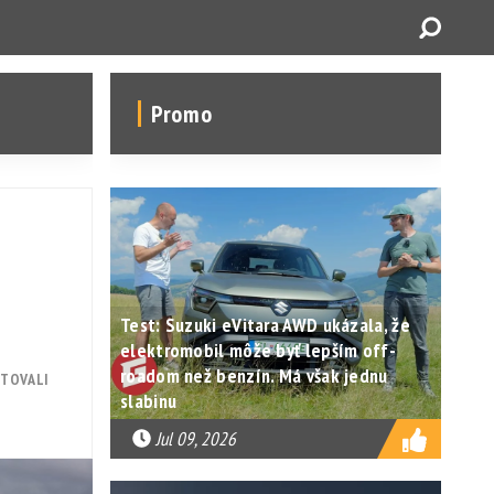
Promo
Test: Suzuki eVitara AWD ukázala, že
elektromobil môže byť lepším off-
roadom než benzín. Má však jednu
STOVALI
slabinu
Jul 09, 2026