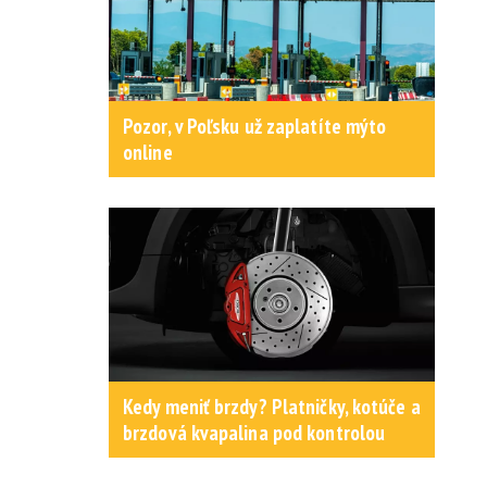
Pozor, v Poľsku už zaplatíte mýto
online
Kedy meniť brzdy? Platničky, kotúče a
brzdová kvapalina pod kontrolou