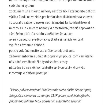
spôsobenú výtlkmi
zdokumentujte miesto nehody, nafoťte ho, nezabudnite odfotiť
výtlk a škodu na vozidle, pre lepšiu identifikáciu miesta spravte
fotografiu väčšieho úseku, nech je možné ľahko identifikovať
miesto, ak je v mieste nehody kilometrovník, tak nič nepokazíte
tým, že ho odfotíte spolu s poškodeným autom
ak sú k dispozícii svedkovia, vypýtajte si na nich kontakt
vyplňte záznam o nehode
políciu volať nemusíte, ale určite to odporúčame;
zadokumentovanie udalosti dopravným policajtom vám uľahčí
následné vymáhanie škody od správcu cesty
následne čo najskôr kontaktujte správcu cesty, ktorý vás
informuje o ďalšom postupe.
“
Všetky práva vyhradené. Publikovanie alebo ďalšie šírenie správ,
fotografií a záznamov zo zdrojov TASR je bez predchádzajúceho
písomného súhlasu TASR porušením autorského zákona.”