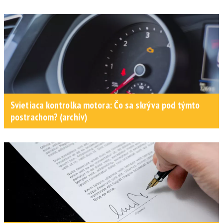
Svietiaca kontrolka motora: Čo sa skrýva pod týmto
postrachom? (archív)