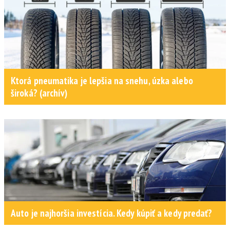
Ktorá pneumatika je lepšia na snehu, úzka alebo
široká? (archív)
Auto je najhoršia investícia. Kedy kúpiť a kedy predať?