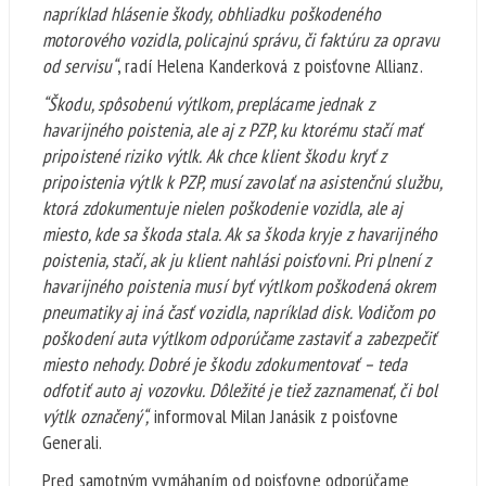
napríklad hlásenie škody, obhliadku poškodeného
motorového vozidla, policajnú správu, či faktúru za opravu
od servisu“
, radí Helena Kanderková z poisťovne Allianz.
“
Škodu, spôsobenú výtlkom, preplácame jednak z
havarijného poistenia, ale aj z PZP, ku ktorému stačí mať
pripoistené riziko výtlk.
Ak chce klient škodu kryť z
pripoistenia výtlk k PZP, musí zavolať na asistenčnú službu,
ktorá zdokumentuje nielen poškodenie vozidla, ale aj
miesto, kde sa škoda stala. Ak sa škoda kryje z havarijného
poistenia, stačí, ak ju klient nahlási poisťovni. Pri plnení z
havarijného poistenia musí byť výtlkom poškodená okrem
pneumatiky aj iná časť vozidla, napríklad disk. Vodičom po
poškodení auta výtlkom odporúčame zastaviť a zabezpečiť
miesto nehody. Dobré je škodu zdokumentovať – teda
odfotiť auto aj vozovku. Dôležité je tiež zaznamenať, či bol
výtlk označený“,
informoval Milan Janásik z poisťovne
Generali.
Pred samotným vymáhaním od poisťovne odporúčame