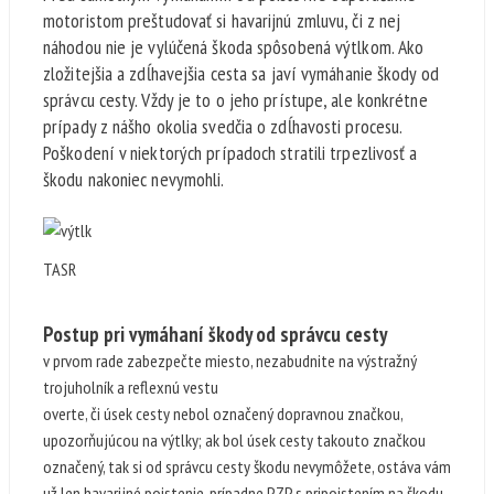
motoristom preštudovať si havarijnú zmluvu, či z nej
náhodou nie je vylúčená škoda spôsobená výtlkom. Ako
zložitejšia a zdĺhavejšia cesta sa javí vymáhanie škody od
správcu cesty. Vždy je to o jeho prístupe, ale konkrétne
prípady z nášho okolia svedčia o zdĺhavosti procesu.
Poškodení v niektorých prípadoch stratili trpezlivosť a
škodu nakoniec nevymohli.
TASR
Postup pri vymáhaní škody od správcu cesty
v prvom rade zabezpečte miesto, nezabudnite na výstražný
trojuholník a reflexnú vestu
overte, či úsek cesty nebol označený dopravnou značkou,
upozorňujúcou na výtlky; ak bol úsek cesty takouto značkou
označený, tak si od správcu cesty škodu nevymôžete, ostáva vám
už len havarijné poistenie, prípadne PZP s pripoistením na škodu