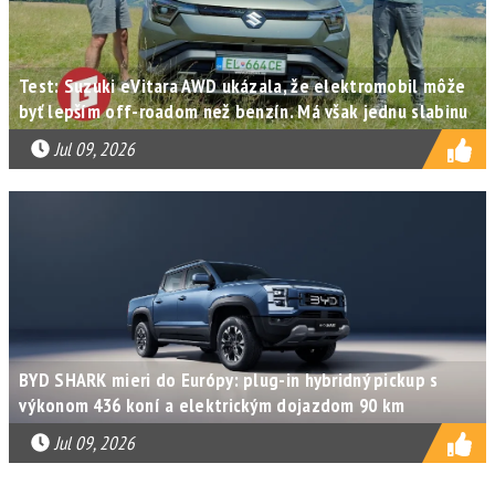
Test: Suzuki eVitara AWD ukázala, že elektromobil môže
byť lepším off-roadom než benzín. Má však jednu slabinu
Jul 09, 2026
BYD SHARK mieri do Európy: plug-in hybridný pickup s
výkonom 436 koní a elektrickým dojazdom 90 km
Jul 09, 2026