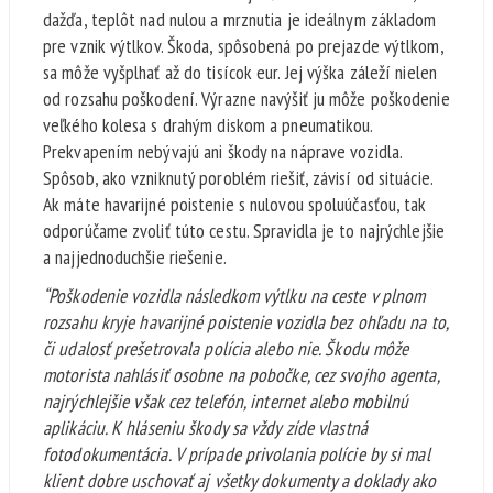
dažďa, teplôt nad nulou a mrznutia je ideálnym základom
pre vznik výtlkov. Škoda, spôsobená po prejazde výtlkom,
sa môže vyšplhať až do tisícok eur. Jej výška záleží nielen
od rozsahu poškodení. Výrazne navýšiť ju môže poškodenie
veľkého kolesa s drahým diskom a pneumatikou.
Prekvapením nebývajú ani škody na náprave vozidla.
Spôsob, ako vzniknutý poroblém riešiť, závisí od situácie.
Ak máte havarijné poistenie s nulovou spoluúčasťou, tak
odporúčame zvoliť túto cestu. Spravidla je to najrýchlejšie
a najjednoduchšie riešenie.
“
Poškodenie vozidla následkom výtlku na ceste v plnom
rozsahu kryje
havarijné poistenie
vozidla bez ohľadu na to,
či udalosť prešetrovala polícia alebo nie. Škodu môže
motorista nahlásiť osobne na pobočke, cez svojho agenta,
najrýchlejšie však cez telefón, internet alebo mobilnú
aplikáciu. K hláseniu škody sa vždy zíde vlastná
fotodokumentácia. V prípade privolania polície by si mal
klient dobre uschovať aj všetky dokumenty a doklady ako