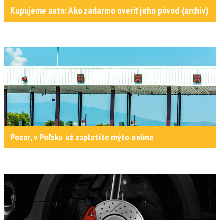
Kupujeme auto: Ako zadarmo overiť jeho pôvod (archív)
Pozor, v Poľsku už zaplatíte mýto online