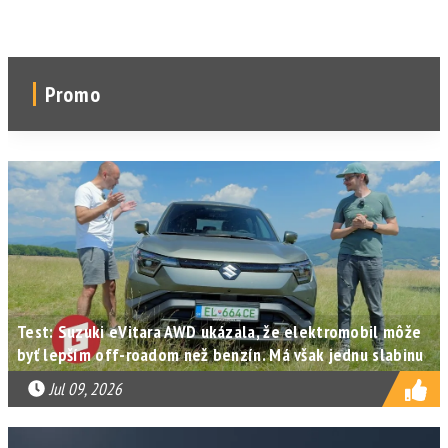
Promo
Test: Suzuki eVitara AWD ukázala, že elektromobil môže
byť lepším off-roadom než benzín. Má však jednu slabinu
Jul 09, 2026