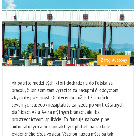
Zdroj: Autopay
Ak patríte medzi tých, ktorí dochádzajú do Poľska za
prácou, či len sem-tam vyrazíte za nákupmi či oddychom,
zbystrite pozornosť. Od decembra už totiž u našich
severných susedov nezaplatíte za jazdu po vnútroštátnych
diaľniciach A2 a A4 na mýtnych bránach, ale iba
prostredníctvom aplikácie. Tá funguje na báze plne
automatických a bezkontaktných platieb na základe
evidenčného čísla vozidla. Včasnou kúpou mýta sa tak