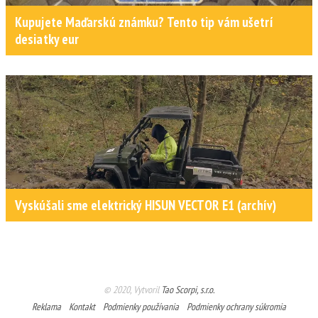
Kupujete Maďarskú známku? Tento tip vám ušetrí
desiatky eur
Vyskúšali sme elektrický HISUN VECTOR E1 (archív)
© 2020, Vytvoril
Tao Scorpi, s.r.o.
Reklama
Kontakt
Podmienky používania
Podmienky ochrany súkromia