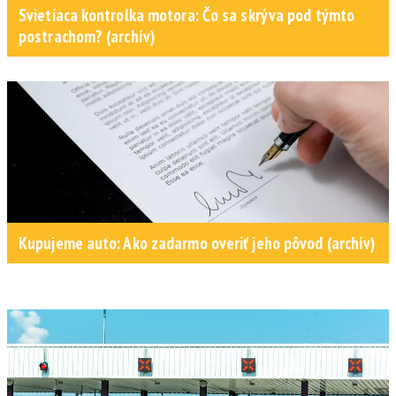
Svietiaca kontrolka motora: Čo sa skrýva pod týmto
postrachom? (archív)
Kupujeme auto: Ako zadarmo overiť jeho pôvod (archív)