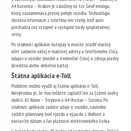
A4 Katovice – Krakov je založený na tzv. GeoFencingu,
ktorý zaznamenáva presný pohyb vozidla. Technológia
dostáva informácie z telefónu len vtedy, keď auto
prechádza cez vstupné a výstupné body spoplatnenej
cesty.
Po stiahnutí aplikácie Autopay si musíte zriadiť vlastný
účet zadaním vašej e-mailovej adresy a telefónneho čísla,
údajov o vozidle (model a evidenčné číslo) a zdroja platby
(kreditná alebo debetná karta).
Štátna aplikácia e-Toll
Podobne možno využiť aj štátnu aplikáciu e-Toll.
Nevýhodou je, že ňou môžete zaplatiť len za štátne úseky
diaľníc A2 Konin – Strykow a A4 Vroclav – Sosnica. Po
stiahnutí aplikácie zadáte údaje o vozidle, následne
zadáte plánovaný bod vjazdu a výjazdu z diaľnice a
nastavíte dátum a čas platnosti elektronického lístka.