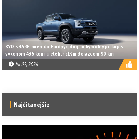
BYD SHARK mieri do Európy: plug-in hybridný pickup s
výkonom 436 koní a elektrickým dojazdom 90 km
Jul 09, 2026
Najčítanejšie