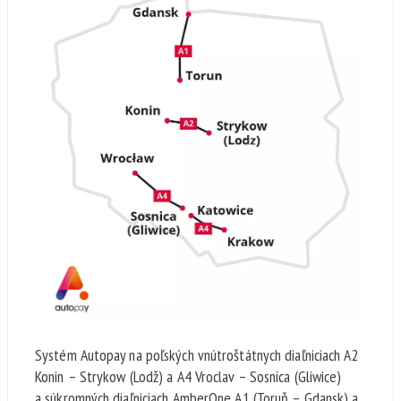
Systém Autopay na poľských vnútroštátnych diaľniciach A2
Konin – Strykow (Lodž) a A4 Vroclav – Sosnica (Gliwice)
a súkromných diaľniciach AmberOne A1 (Toruň – Gdansk) a