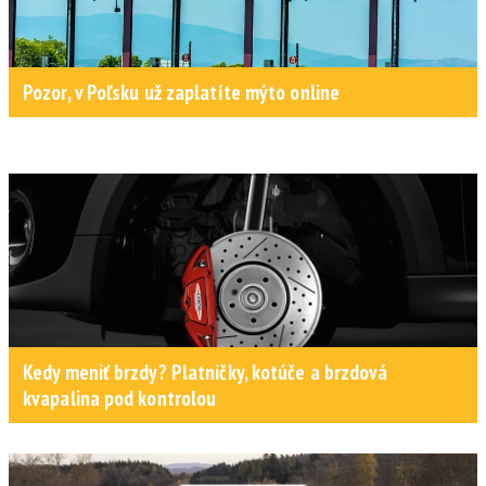
Pozor, v Poľsku už zaplatíte mýto online
Kedy meniť brzdy? Platničky, kotúče a brzdová
kvapalina pod kontrolou