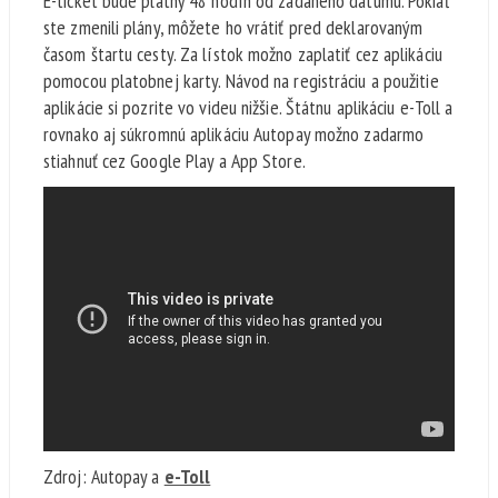
E-ticket bude platný 48 hodín od zadaného dátumu. Pokiaľ
ste zmenili plány, môžete ho vrátiť pred deklarovaným
časom štartu cesty. Za lístok možno zaplatiť cez aplikáciu
pomocou platobnej karty. Návod na registráciu a použitie
aplikácie si pozrite vo videu nižšie. Štátnu aplikáciu e-Toll a
rovnako aj súkromnú aplikáciu Autopay možno zadarmo
stiahnuť cez Google Play a App Store.
Zdroj: Autopay a
e-Toll