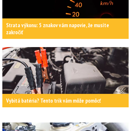
Strata výkonu: 5 znakov vám napovie, že musíte
zakročiť
Vybitá batéria? Tento trik vám môže pomôcť