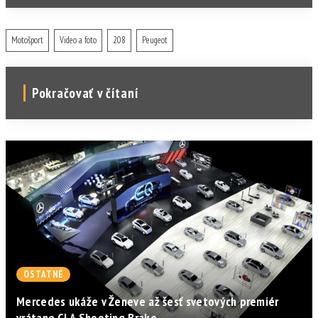
Motošport
Video a foto
208
Peugeot
Pokračovať v čítaní
OSTATNÉ
Mercedes ukáže v Ženeve až šesť svetových premiér
vrátane CLA Shooting Brake