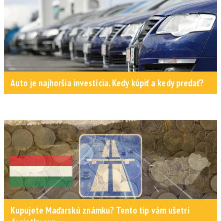
Auto je najhoršia investícia. Kedy kúpiť a kedy predať?
Kupujete Maďarskú známku? Tento tip vám ušetrí