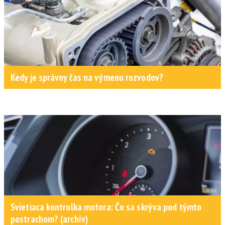
Kedy je správny čas na výmenu rozvodov?
Svietiaca kontrolka motora: Čo sa skrýva pod týmto
postrachom? (archív)