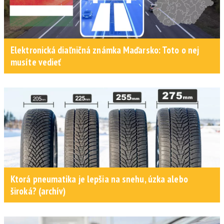
Elektronická diaľničná známka Maďarsko: Toto o nej
musíte vedieť
Ktorá pneumatika je lepšia na snehu, úzka alebo
široká? (archív)