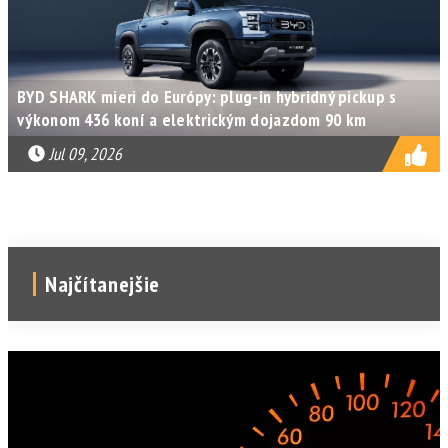
BYD SHARK mieri do Európy: plug-in hybridný pickup s
výkonom 436 koní a elektrickým dojazdom 90 km
Jul 09, 2026
Najčítanejšie