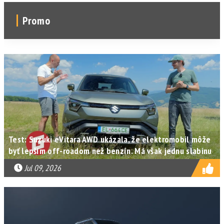
Promo
Test: Suzuki eVitara AWD ukázala, že elektromobil môže
byť lepším off-roadom než benzín. Má však jednu slabinu
Jul 09, 2026