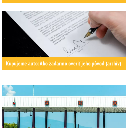
Kupujeme auto: Ako zadarmo overiť jeho pôvod (archív)