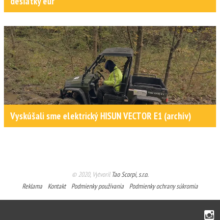
desiatky eur
Vyskúšali sme elektrický HISUN VECTOR E1 (archív)
© 2020, Vytvoril
Tao Scorpi, s.r.o.
Reklama
Kontakt
Podmienky používania
Podmienky ochrany súkromia
Instagram