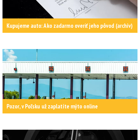
Kupujeme auto: Ako zadarmo overiť jeho pôvod (archív)
Pozor, v Poľsku už zaplatíte mýto online