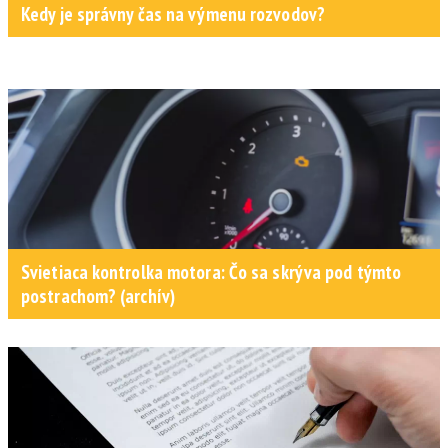
Kedy je správny čas na výmenu rozvodov?
Svietiaca kontrolka motora: Čo sa skrýva pod týmto
postrachom? (archív)