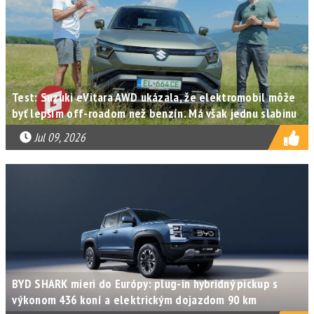
Test: Suzuki eVitara AWD ukázala, že elektromobil môže
byť lepším off-roadom než benzín. Má však jednu slabinu
Jul 09, 2026
BYD SHARK mieri do Európy: plug-in hybridný pickup s
výkonom 436 koní a elektrickým dojazdom 90 km