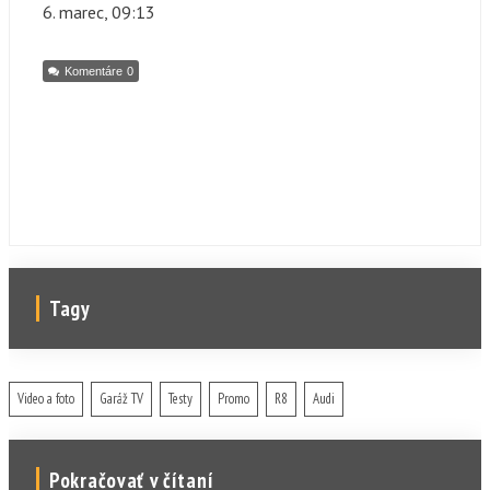
6. marec
, 09:13
Komentáre
0
Tagy
Video a foto
Garáž TV
Testy
Promo
R8
Audi
Pokračovať v čítaní