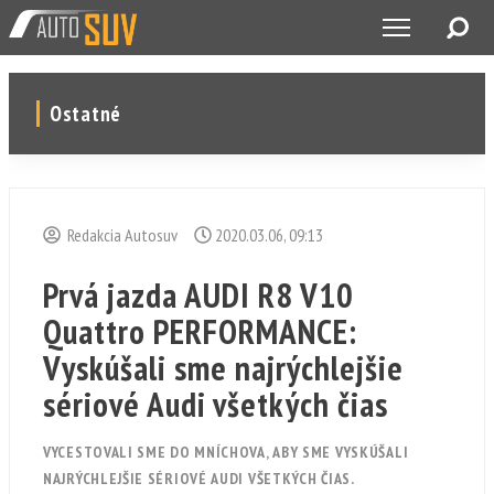
Ostatné
Redakcia Autosuv
2020.03.06, 09:13
Prvá jazda AUDI R8 V10
Quattro PERFORMANCE:
Vyskúšali sme najrýchlejšie
sériové Audi všetkých čias
VYCESTOVALI SME DO MNÍCHOVA, ABY SME VYSKÚŠALI
NAJRÝCHLEJŠIE SÉRIOVÉ AUDI VŠETKÝCH ČIAS.