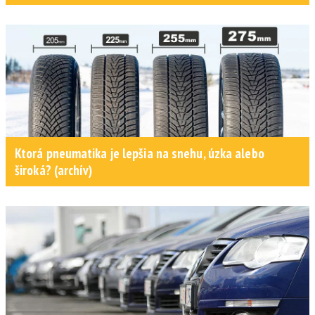
Ktorá pneumatika je lepšia na snehu, úzka alebo
široká? (archív)