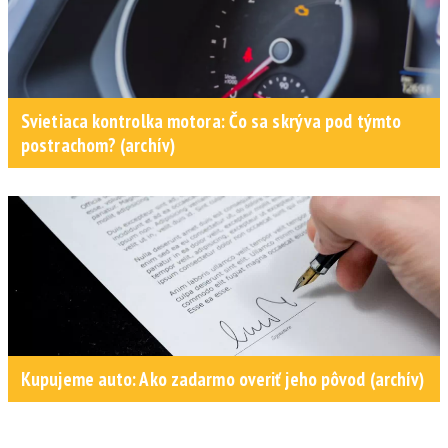
Svietiaca kontrolka motora: Čo sa skrýva pod týmto
postrachom? (archív)
Kupujeme auto: Ako zadarmo overiť jeho pôvod (archív)