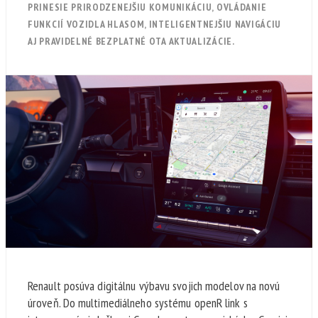
PRINESIE PRIRODZENEJŠIU KOMUNIKÁCIU, OVLÁDANIE
FUNKCIÍ VOZIDLA HLASOM, INTELIGENTNEJŠIU NAVIGÁCIU
AJ PRAVIDELNÉ BEZPLATNÉ OTA AKTUALIZÁCIE.
Renault posúva digitálnu výbavu svojich modelov na novú
úroveň. Do multimediálneho systému openR link s