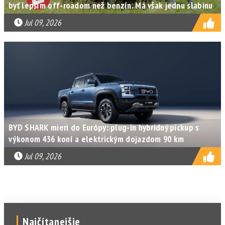
byť lepším off-roadom než benzín. Má však jednu slabinu
Jul 09, 2026
BYD SHARK mieri do Európy: plug-in hybridný pickup s
výkonom 436 koní a elektrickým dojazdom 90 km
Jul 09, 2026
Najčítanejšie