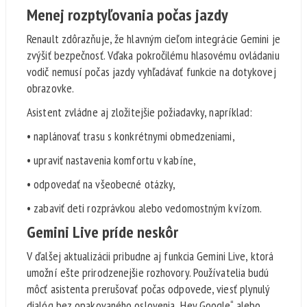
Menej rozptyľovania počas jazdy
Renault zdôrazňuje, že hlavným cieľom integrácie Gemini je
zvýšiť bezpečnosť. Vďaka pokročilému hlasovému ovládaniu
vodič nemusí počas jazdy vyhľadávať funkcie na dotykovej
obrazovke.
Asistent zvládne aj zložitejšie požiadavky, napríklad:
• naplánovať trasu s konkrétnymi obmedzeniami,
• upraviť nastavenia komfortu v kabíne,
• odpovedať na všeobecné otázky,
• zabaviť deti rozprávkou alebo vedomostným kvízom.
Gemini Live príde neskôr
V ďalšej aktualizácii pribudne aj funkcia Gemini Live, ktorá
umožní ešte prirodzenejšie rozhovory. Používatelia budú
môcť asistenta prerušovať počas odpovede, viesť plynulý
dialóg bez opakovaného oslovenia „Hey Google“ alebo