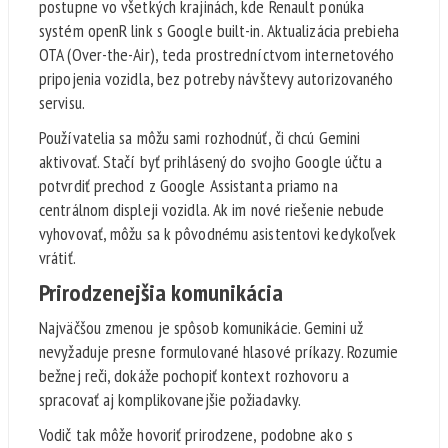
postupne vo všetkých krajinách, kde Renault ponúka
systém openR link s Google built-in. Aktualizácia prebieha
OTA (Over-the-Air), teda prostredníctvom internetového
pripojenia vozidla, bez potreby návštevy autorizovaného
servisu.
Používatelia sa môžu sami rozhodnúť, či chcú Gemini
aktivovať. Stačí byť prihlásený do svojho Google účtu a
potvrdiť prechod z Google Assistanta priamo na
centrálnom displeji vozidla. Ak im nové riešenie nebude
vyhovovať, môžu sa k pôvodnému asistentovi kedykoľvek
vrátiť.
Prirodzenejšia komunikácia
Najväčšou zmenou je spôsob komunikácie. Gemini už
nevyžaduje presne formulované hlasové príkazy. Rozumie
bežnej reči, dokáže pochopiť kontext rozhovoru a
spracovať aj komplikovanejšie požiadavky.
Vodič tak môže hovoriť prirodzene, podobne ako s