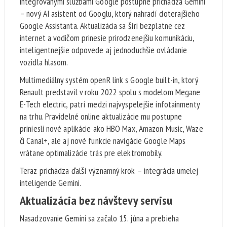
integrovanými službami Google postupne prichádza Gemini
– nový AI asistent od Googlu, ktorý nahradí doterajšieho
Google Assistanta. Aktualizácia sa šíri bezplatne cez
internet a vodičom prinesie prirodzenejšiu komunikáciu,
inteligentnejšie odpovede aj jednoduchšie ovládanie
vozidla hlasom.
Multimediálny systém openR link s Google built-in, ktorý
Renault predstavil v roku 2022 spolu s modelom Megane
E-Tech electric, patrí medzi najvyspelejšie infotainmenty
na trhu. Pravidelné online aktualizácie mu postupne
priniesli nové aplikácie ako HBO Max, Amazon Music, Waze
či Canal+, ale aj nové funkcie navigácie Google Maps
vrátane optimalizácie trás pre elektromobily.
Teraz prichádza ďalší významný krok – integrácia umelej
inteligencie Gemini.
Aktualizácia bez návštevy servisu
Nasadzovanie Gemini sa začalo 15. júna a prebieha