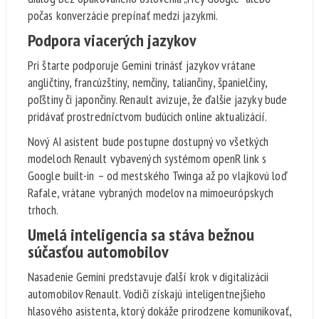
počas konverzácie prepínať medzi jazykmi.
Podpora viacerých jazykov
Pri štarte podporuje Gemini trinásť jazykov vrátane
angličtiny, francúzštiny, nemčiny, taliančiny, španielčiny,
poľštiny či japončiny. Renault avizuje, že ďalšie jazyky bude
pridávať prostredníctvom budúcich online aktualizácií.
Nový AI asistent bude postupne dostupný vo všetkých
modeloch Renault vybavených systémom openR link s
Google built-in – od mestského Twinga až po vlajkovú loď
Rafale, vrátane vybraných modelov na mimoeurópskych
trhoch.
Umelá inteligencia sa stáva bežnou
súčasťou automobilov
Nasadenie Gemini predstavuje ďalší krok v digitalizácii
automobilov Renault. Vodiči získajú inteligentnejšieho
hlasového asistenta, ktorý dokáže prirodzene komunikovať,