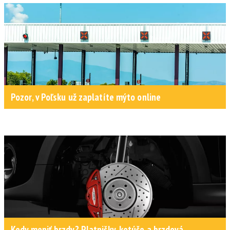
Pozor, v Poľsku už zaplatíte mýto online
Kedy meniť brzdy? Platničky, kotúče a brzdová