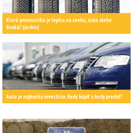
Ktorá pneumatika je lepšia na snehu, úzka alebo
široká? (archív)
Auto je najhoršia investícia. Kedy kúpiť a kedy predať?