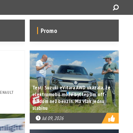
Promo
Test: Suzuki eVitara AWD ukázala, že
RENAULT
elektromobil môže byť lepším off-
roadom než benzín. Má však jednu
slabinu
Jul 09, 2026