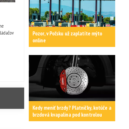
ne
vládačov
Pozor, v Poľsku už zaplatíte mýto
online
Kedy meniť brzdy? Platničky, kotúče a
brzdová kvapalina pod kontrolou