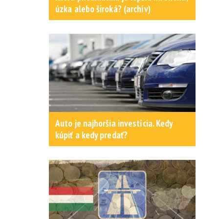
úzka alebo široká? (archív)
Auto je najhoršia investícia. Kedy
kúpiť a kedy predať?