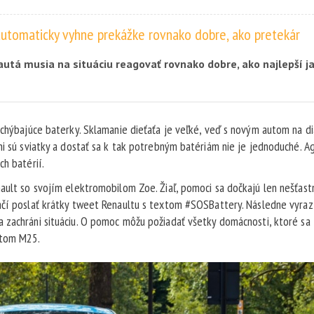
automaticky vyhne prekážke rovnako dobre, ako pretekár
tá musia na situáciu reagovať rovnako dobre, ako najlepší ja
mto pravidlom sa riadil aj Renault pri vývoji systému na
bídenie nečakanej prekážky.
 chýbajúce baterky. Sklamanie dieťaťa je veľké, veď s novým autom na d
ni sú sviatky a dostať sa k tak potrebným batériám nie je jednoduché. A
ch batérií.
ault so svojím elektromobilom Zoe. Žiaľ, pomoci sa dočkajú len nešťast
ačí poslať krátky tweet Renaultu s textom
#SOSBattery. Následne vyraz
 zachráni situáciu.
O pomoc môžu požiadať všetky domácnosti, ktoré sa
atom M25.