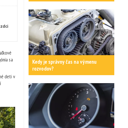
zdci
iaľkové
gónia sa
Kedy je správny čas na výmenu
rozvodov?
né deti v
í