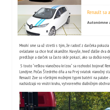
Renault sa 
Autonómne au
na svete. Tý
autonómne o
Mnohí sme sa už stretli s tým, že radosť z darčeka pokazia
ovládanie sa chce hrať okamžite. Navyše, hneď ďalšie dva d
predlžuje a darček sa často skôr pokazí, ako sa dočká nový
S touto “veľkou vianočnou krízou“ sa rozhodol bojovať Ren
Londýne. Počas Štedrého dňa a na Prvý sviatok vianočný st
Renault Zoe so všetkými možnými typmi batérií na palube a
nachádzajú vo vnútri kruhu, vytvoreného diaľničným obchv