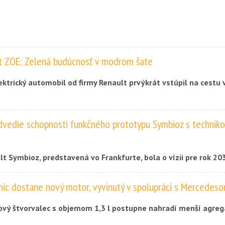
t ZOE: Zelená budúcnosť v modrom šate
ektrický automobil od firmy Renault prvýkrát vstúpil na cestu 
dvtedy sa neustále zdokonaľoval a dnes je ZOE podľa informác
 najpredávanejším elektromobilom v Európe.
dvedie schopnosti funkčného prototypu Symbioz s techniko
lt Symbioz, predstavená vo Frankfurte, bola o vízii pre rok 20
dza na rad funkčný prototyp vozidla, prinášajúci technológie, k
nic dostane nový motor, vyvinutý v spolupráci s Mercedes
m aute objavia v roku 2023.
vý štvorvalec s objemom 1,3 l postupne nahradí menší agreg
ovensku sa začne ponúkať v prvom štvrťroku 2018.