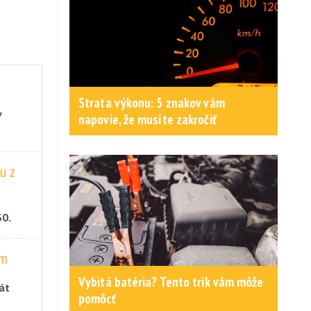
Strata výkonu: 5 znakov vám
v
napovie, že musíte zakročiť
ií
u z
30.
toré
om
Vybitá batéria? Tento trik vám môže
át
pomôcť