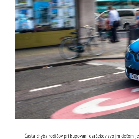
Častá chyba rodičov pri kupovaní darčekov svojim deťom je,