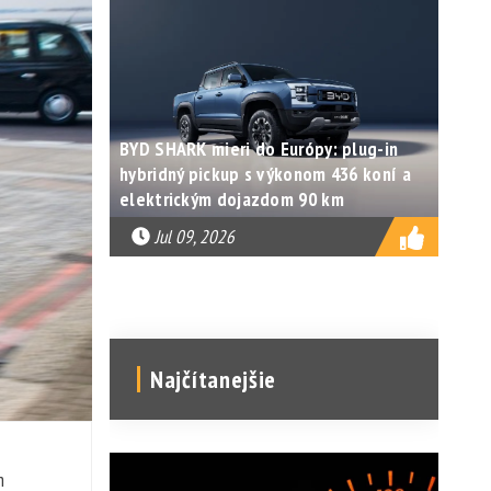
BYD SHARK mieri do Európy: plug-in
hybridný pickup s výkonom 436 koní a
elektrickým dojazdom 90 km
Jul 09, 2026
Najčítanejšie
m