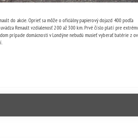
ault do akcie. Oprieť sa môže o oficiálny papierový dojazd 400 podľa
 uvádza Renault vzdialenosť 200 až 300 km. Prvé číslo platí pre extrém
ždom prípade domácnosti v Londýne nebudú musieť vyberať batérie z o
í.