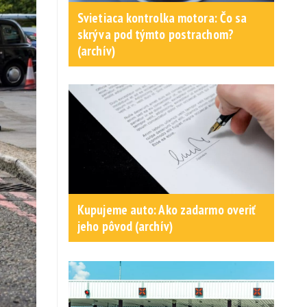
Svietiaca kontrolka motora: Čo sa
skrýva pod týmto postrachom?
(archív)
Kupujeme auto: Ako zadarmo overiť
jeho pôvod (archív)