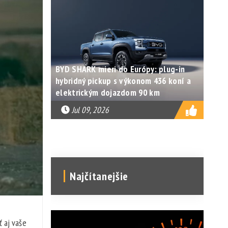
BYD SHARK mieri do Európy: plug-in
hybridný pickup s výkonom 436 koní a
elektrickým dojazdom 90 km
Jul 09, 2026
Najčítanejšie
ť aj vaše