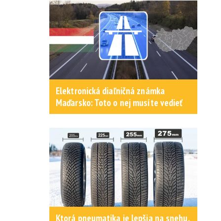
Elektronická diaľničná známka
Maďarsko: Toto o nej musíte vedieť
Ktorá pneumatika je lepšia na snehu,