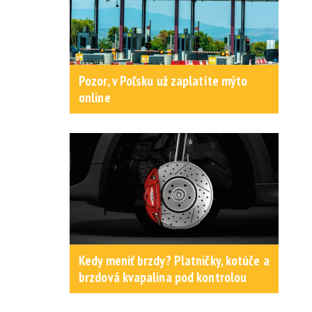
Pozor, v Poľsku už zaplatíte mýto
online
Kedy meniť brzdy? Platničky, kotúče a
brzdová kvapalina pod kontrolou