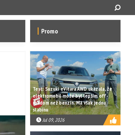
Promo
Test: Suzuki eVitara AWD ukázala, že
elektromobil môže byť lepším off-
roadom než benzín. Má však jednu
slabinu
Jul 09, 2026