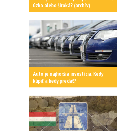
úzka alebo široká? (archív)
Auto je najhoršia investícia. Kedy
kúpiť a kedy predať?