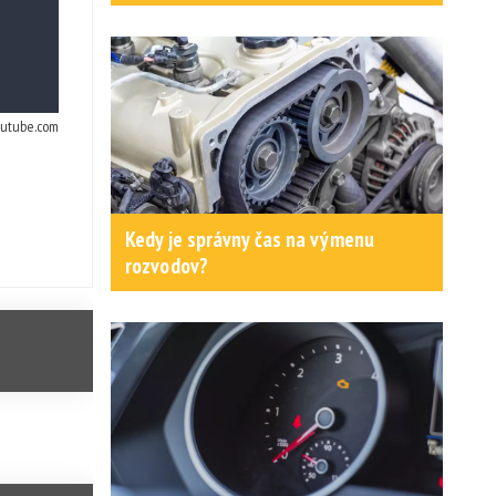
outube.com
Kedy je správny čas na výmenu
rozvodov?