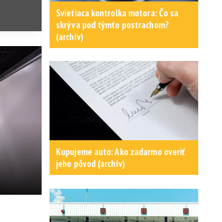
Svietiaca kontrolka motora: Čo sa
skrýva pod týmto postrachom?
(archív)
Kupujeme auto: Ako zadarmo overiť
jeho pôvod (archív)