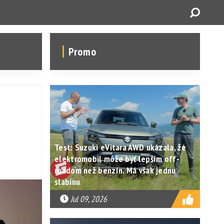
Promo
Test: Suzuki eVitara AWD ukázala, že
elektromobil môže byť lepším off-
roadom než benzín. Má však jednu
slabinu
Jul 09, 2026