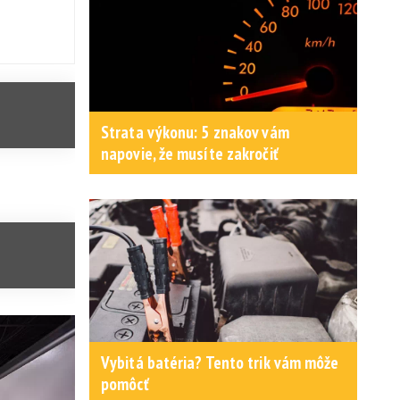
Strata výkonu: 5 znakov vám
napovie, že musíte zakročiť
Vybitá batéria? Tento trik vám môže
pomôcť