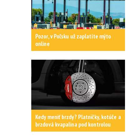
Pozor, v Poľsku už zaplatíte mýto
online
Kedy meniť brzdy? Platničky, kotúče a
brzdová kvapalina pod kontrolou