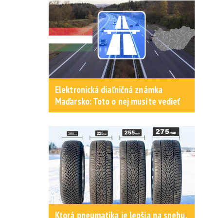
Elektronická diaľničná známka
Maďarsko: Toto o nej musíte vedieť
Ktorá pneumatika je lepšia na snehu,