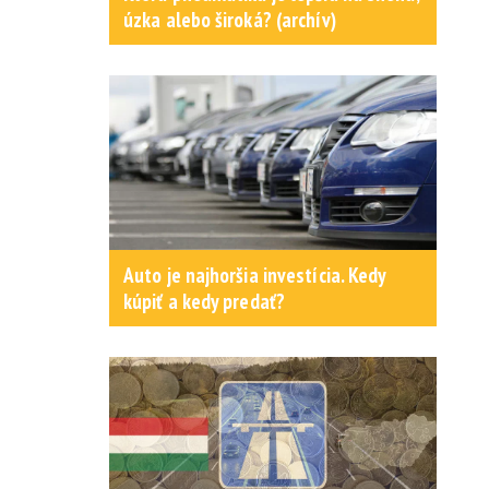
úzka alebo široká? (archív)
Auto je najhoršia investícia. Kedy
kúpiť a kedy predať?