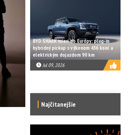
BYD SHARK mieri do Európy: plug-in
hybridný pickup s výkonom 436 koní a
elektrickým dojazdom 90 km
Jul 09, 2026
Najčítanejšie