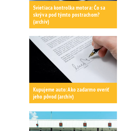
Svietiaca kontrolka motora: Čo sa
skrýva pod týmto postrachom?
(archív)
Kupujeme auto: Ako zadarmo overiť
jeho pôvod (archív)