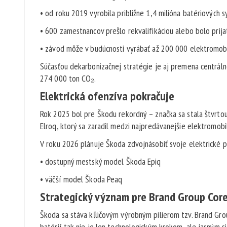
• od roku 2019 vyrobila približne 1,4 milióna batériových 
• 600 zamestnancov prešlo rekvalifikáciou alebo bolo prija
• závod môže v budúcnosti vyrábať až 200 000 elektromob
Súčasťou dekarbonizačnej stratégie je aj premena centrálne
274 000 ton CO₂.
Elektrická ofenzíva pokračuje
Rok 2025 bol pre Škodu rekordný – značka sa stala štvrto
Elroq, ktorý sa zaradil medzi najpredávanejšie elektromobi
V roku 2026 plánuje Škoda zdvojnásobiť svoje elektrické p
• dostupný mestský model Škoda Epiq
• väčší model Škoda Peaq
Strategický význam pre Brand Group Cor
Škoda sa stáva kľúčovým výrobným pilierom tzv. Brand Gro
batérií tak nie je len technologickým krokom, ale jasným 