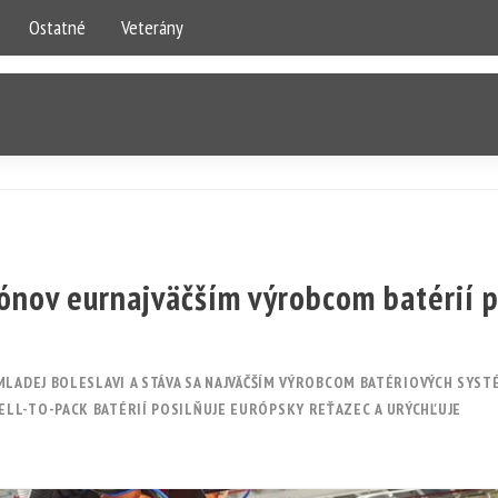
Ostatné
Veterány
iónov eurnajväčším výrobcom batérií 
MLADEJ BOLESLAVI A STÁVA SA NAJVÄČŠÍM VÝROBCOM BATÉRIOVÝCH SYS
LL-TO-PACK BATÉRIÍ POSILŇUJE EURÓPSKY REŤAZEC A URÝCHĽUJE