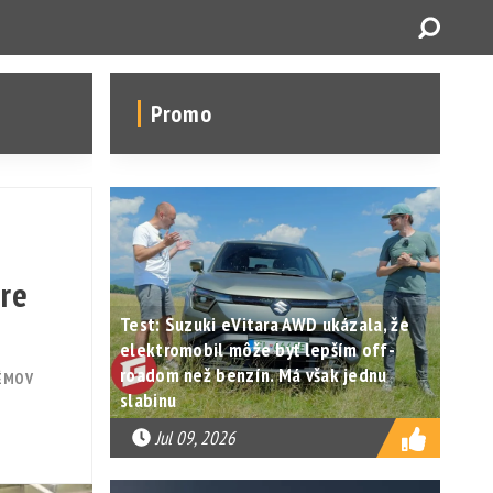
Promo
pre
Test: Suzuki eVitara AWD ukázala, že
elektromobil môže byť lepším off-
roadom než benzín. Má však jednu
TÉMOV
slabinu
Jul 09, 2026