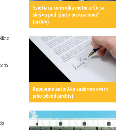
Svietiaca kontrolka motora: Čo sa
skrýva pod týmto postrachom?
(archív)
bližne
Škoda
Kupujeme auto: Ako zadarmo overiť
jeho pôvod (archív)
 do