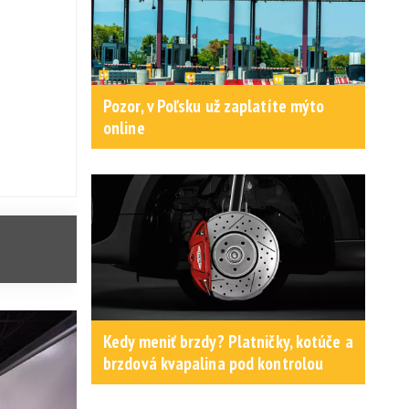
Pozor, v Poľsku už zaplatíte mýto
online
Kedy meniť brzdy? Platničky, kotúče a
brzdová kvapalina pod kontrolou