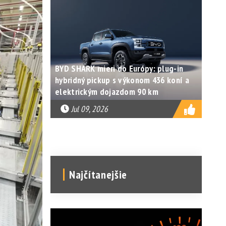
BYD SHARK mieri do Európy: plug-in
hybridný pickup s výkonom 436 koní a
elektrickým dojazdom 90 km
Jul 09, 2026
Najčítanejšie