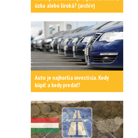
úzka alebo široká? (archív)
Auto je najhoršia investícia. Kedy
kúpiť a kedy predať?