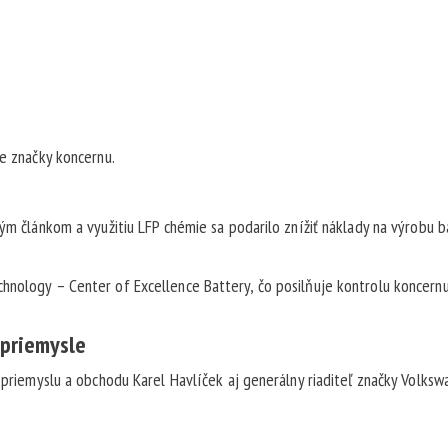
ie značky koncernu.
ým článkom a využitiu LFP chémie sa podarilo znížiť náklady na výrobu b
hnology – Center of Excellence Battery, čo posilňuje kontrolu koncern
 priemysle
r priemyslu a obchodu Karel Havlíček aj generálny riaditeľ značky Volks