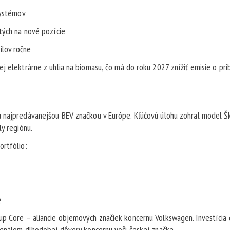
systémov
tých na nové pozície
ilov ročne
j elektrárne z uhlia na biomasu, čo má do roku 2027 znížiť emisie o pri
u najpredávanejšou BEV značkou v Európe. Kľúčovú úlohu zohral model 
ly regiónu.
ortfólio:
e
up Core – aliancie objemových značiek koncernu Volkswagen. Investícia
signálom dlhodobej dôvery koncernu voči českej značke.