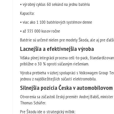
• výrobný cyklus 60 sekúnd na jednu batériu
Kapacita:
• viac ako 1 100 batériových systémov denne
• až 335 000 kusov ročne
Batérie sú určené nielen pre modely Škoda, ale aj pre ďalš
Lacnejšia a efektívnejšia výroba
Vďaka plnej integrácii procesu cell-to-pack, štandardizovan
približne o 30 % oproti súčasným riešeniam.
Výroba prebieha v úzkej spolupráci s Volkswagen Group Tec
jednou z najdôležitejších súčastí elektromobilu.
Silnejšia pozícia Česka v automobilovom
Otvorenia sa zúčastnil český premiér Andrej Babiš, ministe
Thomas Schäfer.
Pre Škodu ide o strategický míľnik: