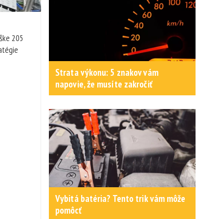
ýške 205
atégie
Strata výkonu: 5 znakov vám
napovie, že musíte zakročiť
Vybitá batéria? Tento trik vám môže
pomôcť