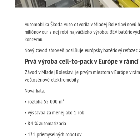
Automobilka Škoda Auto otvorila v Mladej Boleslavi novú h
miliónov eur z nej robí najväčšieho výrobcu BEV batériovýc
koncernu.
Nový závod zároveň posilňuje európsky batériový reťazec a
Prvá výroba cell-to-pack v Európe v rámc
Závod v Mladej Boleslavi je prvým miestom v Európe v rámc
veľkosériové elektromobily.
Nová hala:
• rozloha 55 000 m²
• výstavba za menej ako 1 rok
• 84 % automatizácia
• 131 priemyselných robotov