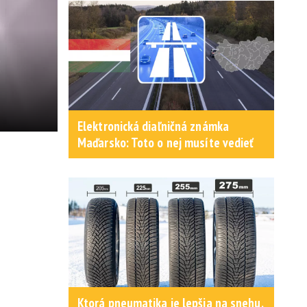
Elektronická diaľničná známka
Maďarsko: Toto o nej musíte vedieť
Ktorá pneumatika je lepšia na snehu,