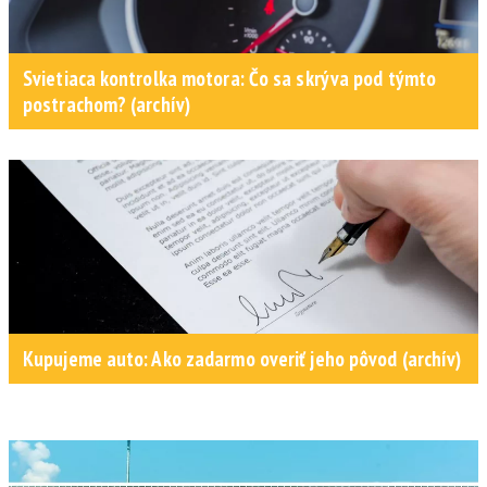
Svietiaca kontrolka motora: Čo sa skrýva pod týmto
postrachom? (archív)
Kupujeme auto: Ako zadarmo overiť jeho pôvod (archív)