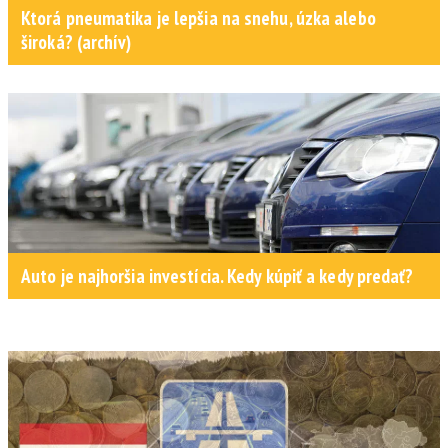
Ktorá pneumatika je lepšia na snehu, úzka alebo
široká? (archív)
Auto je najhoršia investícia. Kedy kúpiť a kedy predať?