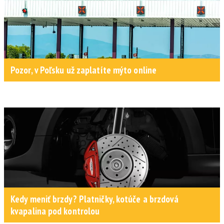
Pozor, v Poľsku už zaplatíte mýto online
Kedy meniť brzdy? Platničky, kotúče a brzdová
kvapalina pod kontrolou