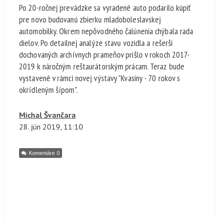
Po 20-ročnej prevádzke sa vyradené auto podarilo kúpiť
pre novo budovanú zbierku mladoboleslavskej
automobilky. Okrem nepôvodného čalúnenia chýbala rada
dielov. Po detailnej analýze stavu vozidla a rešerši
dochovaných archívnych prameňov prišlo v rokoch 2017-
2019 k náročným reštaurátorským prácam. Teraz bude
vystavené v rámci novej výstavy "Kvasiny - 70 rokov s
okrídleným šípom".
Michal Švančara
28. jún
2019, 11:10
Komentáre
0