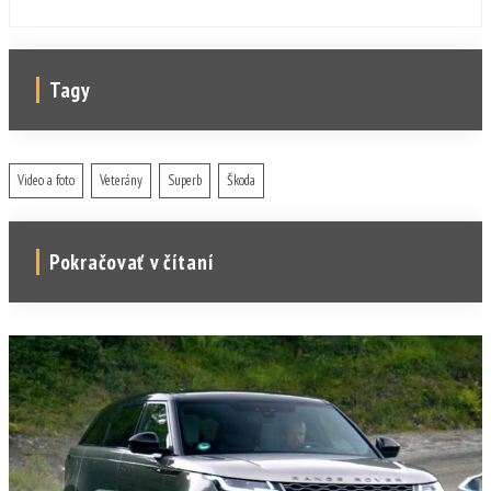
Tagy
Video a foto
Veterány
Superb
Škoda
Pokračovať v čítaní