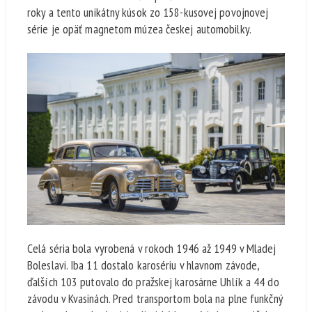
roky a tento unikátny kúsok zo 158-kusovej povojnovej
série je opäť magnetom múzea českej automobilky.
Celá séria bola vyrobená v rokoch 1946 až 1949 v Mladej
Boleslavi. Iba 11 dostalo karosériu v hlavnom závode,
ďalších 103 putovalo do pražskej karosárne Uhlík a 44 do
závodu v Kvasinách. Pred transportom bola na plne funkčný