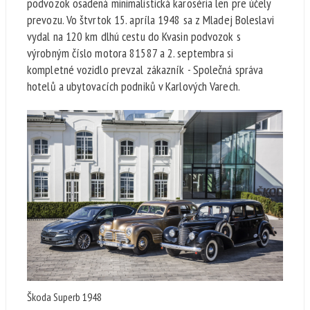
podvozok osadená minimalistická karoséria len pre účely
prevozu. Vo štvrtok 15. apríla 1948 sa z Mladej Boleslavi
vydal na 120 km dlhú cestu do Kvasin podvozok s
výrobným číslo motora 81587 a 2. septembra si
kompletné vozidlo prevzal zákazník - Společná správa
hotelů a ubytovacích podniků v Karlových Varech.
Škoda Superb 1948