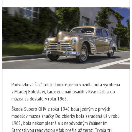
Podvozková časť tohto konkrétneho vozidla bola vyrobená
v Mladej Boleslavi, karosériu naň osadili v Kvasinách a do
múzea sa dostalo v roku 1968.
Škoda Superb OHV z roku 1948 bola jedným z prvých
modelov múzea značky. Do zbierky bola zaradená už v roku
1968, bola nekompletná a s nepôvodným čalúnením.
Starostlivou renováciou však prešla až teraz. Trvala tri