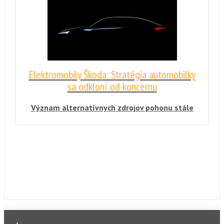
rozhodla dobyť svet súkromnej prepravy. Na
trh sa chystá uviesť elektrické vozidlo
schopné vertikálneho vzletu a aj pristátia.
Vahana má prvé testovacie lety naplánované
už na tento rok!
Elektromobily Škoda: Stratégia automobilky
sa odkloní od koncernu
Význam alternatívnych zdrojov pohonu stále
nadobúda na dôležitosti. Ani Škoda neberie
budúcnosť mobility na ľahkú váhu.