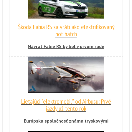
Škoda Fabia RS sa vráti ako elektrifikovaný
hot hatch
Návrat Fabie RS by bol v prvom rade
marketingovým ťahom na zlepšenie imidžu
hybridov. V najbližších dvoch- troch rokoch sa
Fabie RS nedočkáme, ale jej čas príde.
Lietajúci "elektromobil" od Airbusu: Prvé
jazdy už tento rok
Európska spoločnosť známa tryskovými
lietadlami sa vo svojich nových plánoch