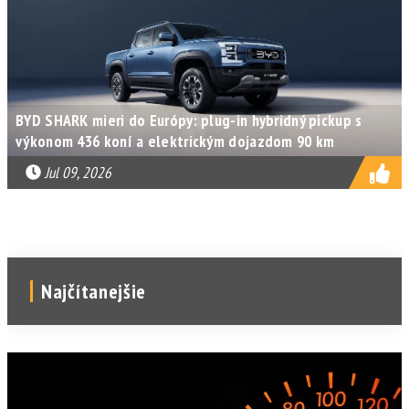
BYD SHARK mieri do Európy: plug-in hybridný pickup s
výkonom 436 koní a elektrickým dojazdom 90 km
Jul 09, 2026
Najčítanejšie