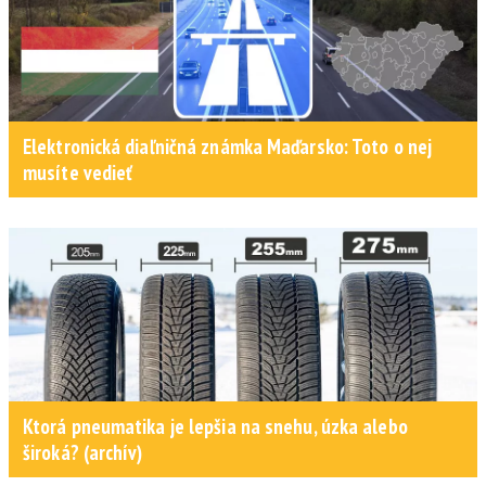
Elektronická diaľničná známka Maďarsko: Toto o nej
musíte vedieť
Ktorá pneumatika je lepšia na snehu, úzka alebo
široká? (archív)