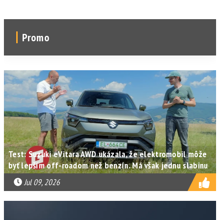
Promo
Test: Suzuki eVitara AWD ukázala, že elektromobil môže
byť lepším off-roadom než benzín. Má však jednu slabinu
Jul 09, 2026