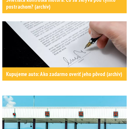
postrachom? (archív)
Kupujeme auto: Ako zadarmo overiť jeho pôvod (archív)