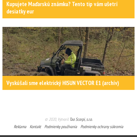
Kupujete Maďarskú známku? Tento tip vám ušetrí
desiatky eur
Vyskúšali sme elektrický HISUN VECTOR E1 (archív)
© 2020, Vytvoril
Tao Scorpi, s.r.o.
Reklama
Kontakt
Podmienky používania
Podmienky ochrany súkromia