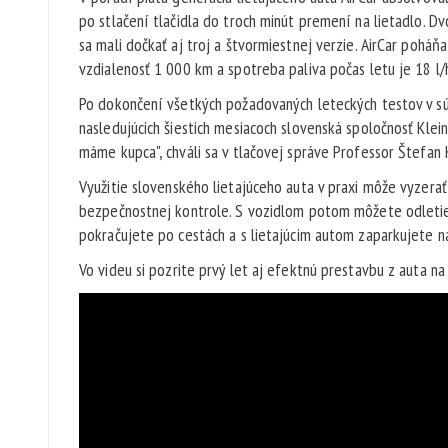
po stlačení tlačidla do troch minút premení na lietadlo. 
sa mali dočkať aj troj a štvormiestnej verzie. AirCar poh
vzdialenosť 1 000 km a spotreba paliva počas letu je 18 l/
Po dokončení všetkých požadovaných leteckých testov v súl
nasledujúcich šiestich mesiacoch slovenská spoločnosť Klei
máme kupca", chváli sa v tlačovej správe Professor Štefan 
Využitie slovenského lietajúceho auta v praxi môže vyzerať
bezpečnostnej kontrole. S vozidlom potom môžete odletieť
pokračujete po cestách a s lietajúcim autom zaparkujete 
Vo videu si pozrite prvý let aj efektnú prestavbu z auta na