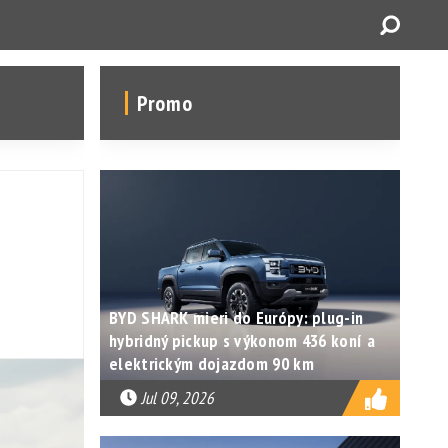
Promo
BYD SHARK mieri do Európy: plug-in
hybridný pickup s výkonom 436 koní a
elektrickým dojazdom 90 km
Jul 09, 2026