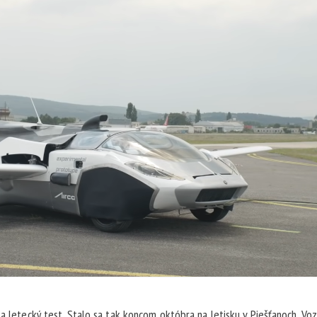
a letecký test. Stalo sa tak koncom októbra na letisku v Piešťanoch. Voz