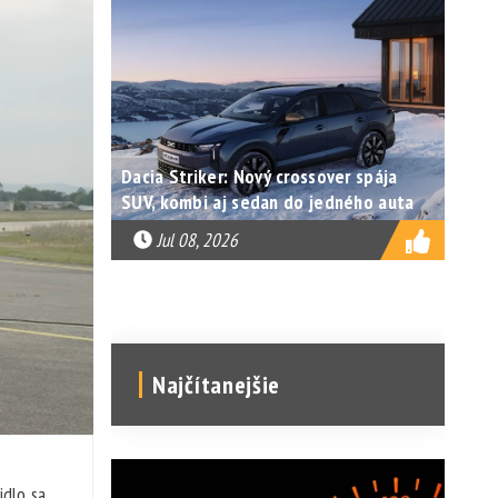
Dacia Striker: Nový crossover spája
SUV, kombi aj sedan do jedného auta
Jul 08, 2026
Najčítanejšie
idlo sa