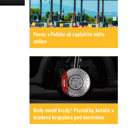
Pozor, v Poľsku už zaplatíte mýto
online
Kedy meniť brzdy? Platničky, kotúče a
brzdová kvapalina pod kontrolou