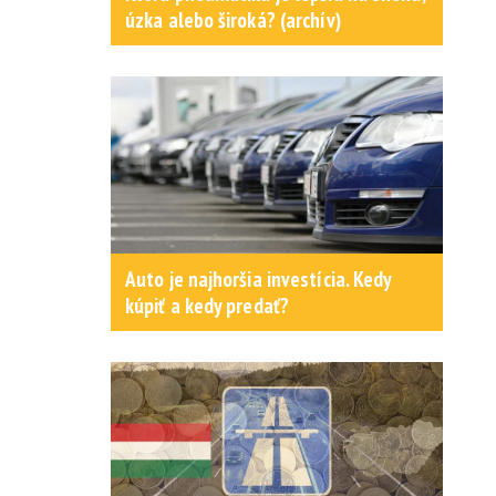
úzka alebo široká? (archív)
Auto je najhoršia investícia. Kedy
kúpiť a kedy predať?