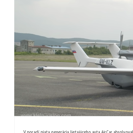
V poradí piata generácia lietajúceho auta AirCar absolvoval