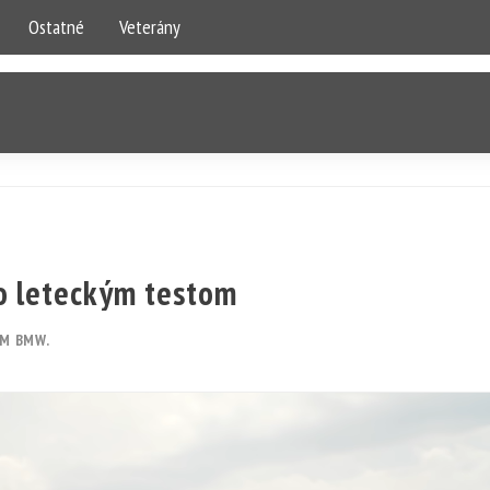
Ostatné
Veterány
lo leteckým testom
OM BMW.