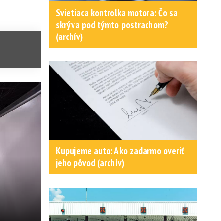
Svietiaca kontrolka motora: Čo sa
skrýva pod týmto postrachom?
(archív)
Kupujeme auto: Ako zadarmo overiť
jeho pôvod (archív)