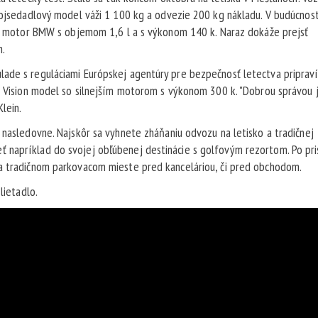
Dvojsedadlový model váži 1 100 kg a odvezie 200 kg nákladu. V budúcnos
áňa motor BMW s objemom 1,6 l a s výkonom 140 k. Naraz dokáže prejsť
h.
ade s reguláciami Európskej agentúry pre bezpečnosť letectva pripraví
n Vision model so silnejším motorom s výkonom 300 k. "Dobrou správou j
Klein.
 nasledovne. Najskôr sa vyhnete zháňaniu odvozu na letisko a tradičnej
 napríklad do svojej obľúbenej destinácie s golfovým rezortom. Po pri
na tradičnom parkovacom mieste pred kanceláriou, či pred obchodom.
 lietadlo.