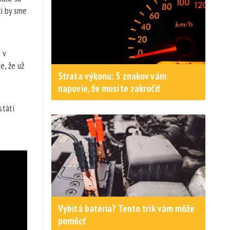
ti by sme
 v
e, že už
Strata výkonu: 5 znakov vám
napovie, že musíte zakročiť
státí
Vybitá batéria? Tento trik vám môže
pomôcť