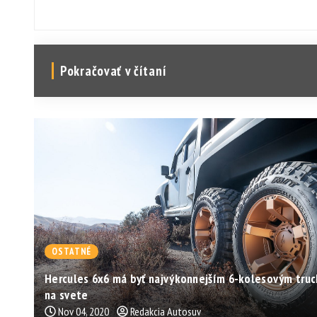
Pokračovať v čítaní
OSTATNÉ
Hercules 6x6 má byť najvýkonnejším 6-kolesovým tru
na svete
Nov 04, 2020
Redakcia Autosuv