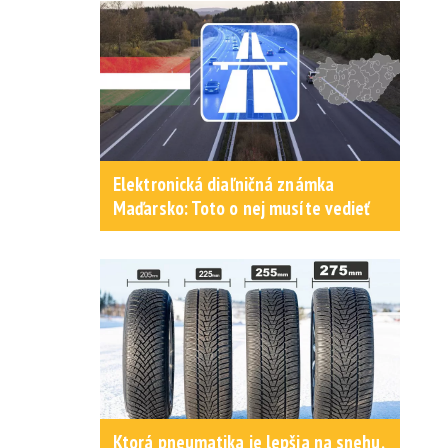
Elektronická diaľničná známka
Maďarsko: Toto o nej musíte vedieť
Ktorá pneumatika je lepšia na snehu,