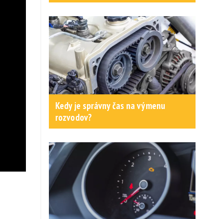
Kedy je správny čas na výmenu
rozvodov?