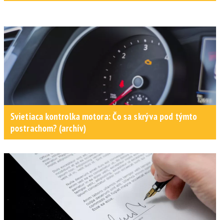
Svietiaca kontrolka motora: Čo sa skrýva pod týmto
postrachom? (archív)