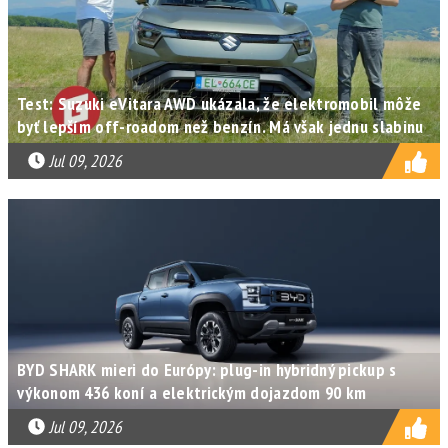
Test: Suzuki eVitara AWD ukázala, že elektromobil môže
byť lepším off-roadom než benzín. Má však jednu slabinu
Jul 09, 2026
BYD SHARK mieri do Európy: plug-in hybridný pickup s
výkonom 436 koní a elektrickým dojazdom 90 km
Jul 09, 2026