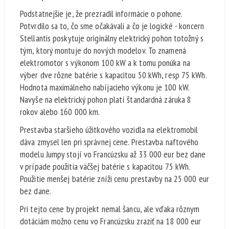
Podstatnejšie je, že prezradil informácie o pohone.
Potvrdilo sa to, čo sme očakávali a čo je logické - koncern
Stellantis poskytuje originálny elektrický pohon totožný s
tým, ktorý montuje do nových modelov. To znamená
elektromotor s výkonom 100 kW a k tomu ponúka na
výber dve rôzne batérie s kapacitou 50 kWh, resp 75 kWh.
Hodnota maximálneho nabíjacieho výkonu je 100 kW.
Navyše na elektrický pohon platí štandardná záruka 8
rokov alebo 160 000 km.
Prestavba staršieho úžitkového vozidla na elektromobil
dáva zmysel len pri správnej cene. Prestavba naftového
modelu Jumpy stojí vo Francúzsku až 33 000 eur bez dane
v prípade použitia väčšej batérie s kapacitou 75 kWh.
Použitie menšej batérie zníži cenu prestavby na 25 000 eur
bez dane.
Pri tejto cene by projekt nemal šancu, ale vďaka rôznym
dotáciám možno cenu vo Francúzsku zraziť na 18 000 eur