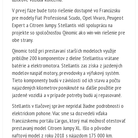
V prvej fáze bude toto riešenie dostupné vo Francúzsku
pre modely Fiat Professional Scudo, Opel Vivaro, Peugeot
Expert a Citroen Jumpy. Stellantis vidí spoluprácu na
projekte so spoločnosťou Qinomic ako win-win riešenie pre
obe strany.
Qinomic totiž pri prestavaní starších modeloch využije
približne 200 komponentov z dielne Stellantisu vrátane
batérie a elektromotora. Stellantis zas získa z jazdených
modelov naspäť motory, prevodovky a výfukový systém.
Tieto komponenty budú v závislosti od ich stavu a počtu
najazdených kilometrov ponúknuté na ďalšie použitie pre
jazdené vozidlá a v prípade potreby budú aj repasované.
Stellantis v tlačovej správe nepridal žiadne podrobnosti o
elektrickom pohone. Viac sme sa dozvedeli vďaka
francúzskemu portálu L'argus, ktorý mal možnosť otestovať
prestavaný model Citroen Jumpy XL. Išlo o pôvodne
naftový model z roku 2018 s nájazdom 175 000 km.