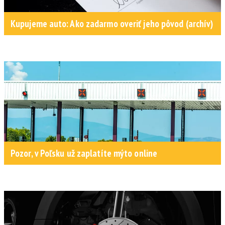
Kupujeme auto: Ako zadarmo overiť jeho pôvod (archív)
Pozor, v Poľsku už zaplatíte mýto online