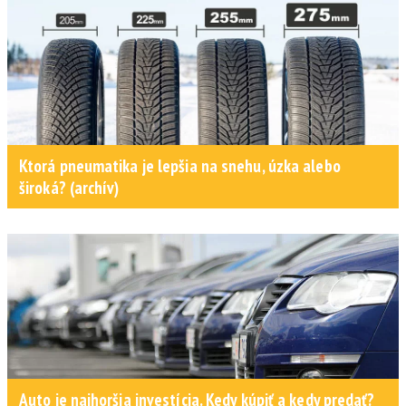
Ktorá pneumatika je lepšia na snehu, úzka alebo
široká? (archív)
Auto je najhoršia investícia. Kedy kúpiť a kedy predať?