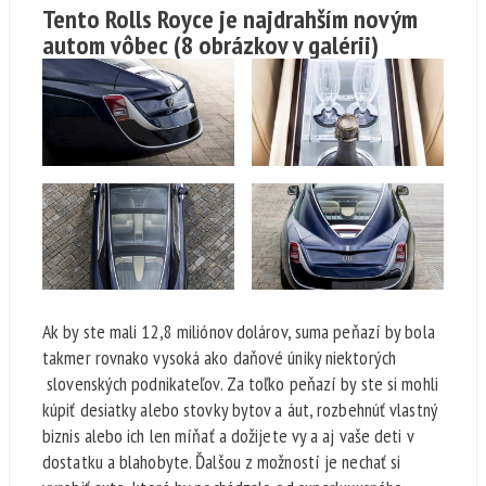
Tento Rolls Royce je najdrahším novým
autom vôbec
(8 obrázkov v galérii)
Ak by ste mali 12,8 miliónov dolárov, suma peňazí by bola
takmer rovnako vysoká ako daňové úniky niektorých
slovenských podnikateľov. Za toľko peňazí by ste si mohli
kúpiť desiatky alebo stovky bytov a áut, rozbehnúť vlastný
biznis alebo ich len míňať a dožijete vy a aj vaše deti v
dostatku a blahobyte. Ďalšou z možností je nechať si