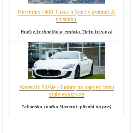
Mercedes E400: Luxus a šport v jednom. Aj
na snehu.
Hračky, technológia, emócia. Tieto tri slová
najlepšie vystihujú povahu novej E400. Okrem
skvelých jazdných vlastností na suchu a na
mokre podrobí Rasťo Chvála tento voz aj
nekonečným radovánkam na snehu.
Maserati: Bližšie k ľudom, no napriek tomu
stále exluzívne
Talianska značka Maserati pôsobí na prvý
dojem luxusne. Mať toto auto je rovnako
exkluzívne, ako napríklad vlastniť Ferrari. Až
na niekoľko rozdielov, ktoré vás môžu