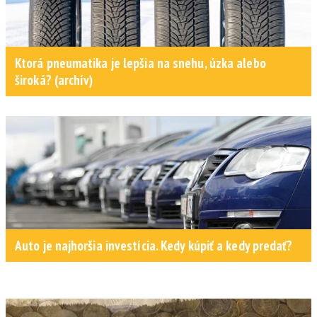
Ktorá pneumatika je lepšia na snehu, úzka alebo
široká? (archív)
Auto je najhoršia investícia. Kedy kúpiť a kedy predať?