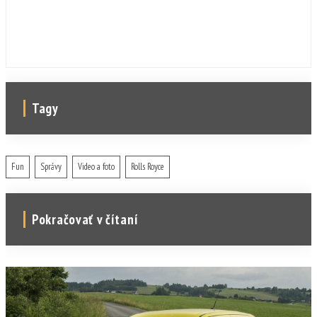
prekvapiť.
Tagy
Fun
Správy
Video a foto
Rolls Royce
Pokračovať v čítaní