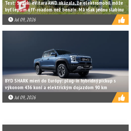
Test: Suzuki eVitara AWD ukázala, že elektromobil môže
byť lepším off-roadom než benzín. Má však jednu slabinu
Jul 09, 2026
BYD SHARK mieri do Európy: plug-in hybridný pickup s
výkonom 436 koní a elektrickým dojazdom 90 km
Jul 09, 2026