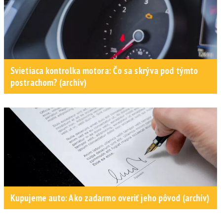
Svietiaca kontrolka motora: Čo sa skrýva pod týmto
postrachom? (archív)
Kupujeme auto: Ako zadarmo overiť jeho pôvod (archív)