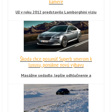
kamere
Už v roku 2012 predstavilo Lamborghini víziu
športového SUV s menom Urus. Prvý
superšport v segmente SUV po piatich rokoch
začína naberať reálne kontúry. Talianska
automobilka ho už pustila na testovacie jazdy
a s trochou šťastia by mohol byť predstavený
do konca roka.
Škoda chce posunúť Superb smerom k
luxusu, ponúkne novú výbavu
Masážne sedadlo, lepšie odhlučnenie a
kontrola auta na diaľku prostredníctvom
inteligentného telefónu vracia Superb z
pohľadu technológií do pozície vlajkovej lode
českej automobilky.