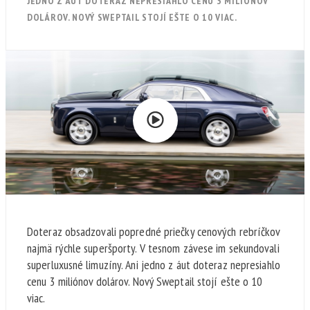
JEDNO Z ÁUT DOTERAZ NEPRESIAHLO CENU 3 MILIÓNOV
DOLÁROV. NOVÝ SWEPTAIL STOJÍ EŠTE O 10 VIAC.
Doteraz obsadzovali popredné priečky cenových rebríčkov
najmä rýchle superšporty. V tesnom závese im sekundovali
superluxusné limuzíny. Ani jedno z áut doteraz nepresiahlo
cenu 3 miliónov dolárov. Nový Sweptail stojí ešte o 10
viac.