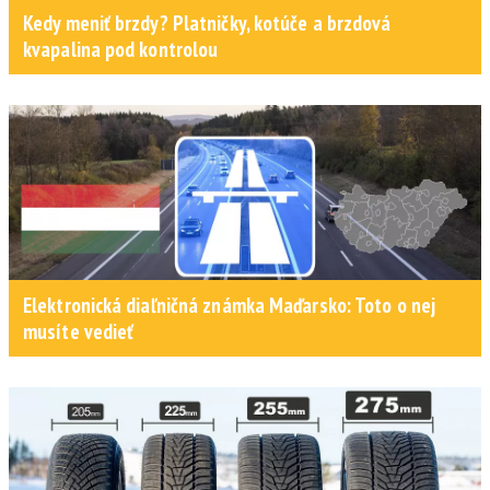
Kedy meniť brzdy? Platničky, kotúče a brzdová
kvapalina pod kontrolou
Elektronická diaľničná známka Maďarsko: Toto o nej
musíte vedieť