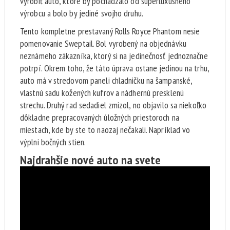
vyrobiť auto, ktoré by pochádzalo od superluxusného
výrobcu a bolo by jediné svojho druhu.
Tento kompletne prestavaný Rolls Royce Phantom nesie
pomenovanie Sweptail. Bol vyrobený na objednávku
neznámeho zákazníka, ktorý si na jedinečnosť jednoznačne
potrpí. Okrem toho, že táto úprava ostane jedinou na trhu,
auto má v stredovom paneli chladničku na šampanské,
vlastnú sadu kožených kufrov a nádhernú presklenú
strechu. Druhý rad sedadiel zmizol, no objavilo sa niekoľko
dôkladne prepracovaných úložných priestoroch na
miestach, kde by ste to naozaj nečakali. Napríklad vo
výplni bočných stien.
Najdrahšie nové auto na svete