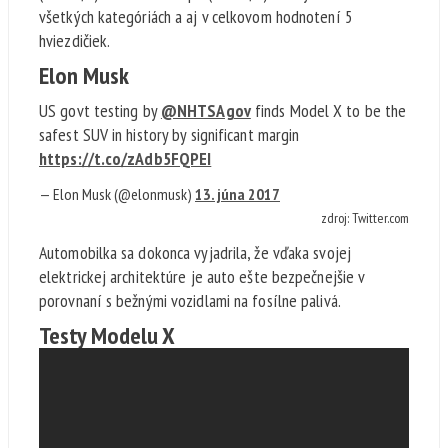
všetkých kategóriách a aj v celkovom hodnotení 5
hviezdičiek.
Elon Musk
US govt testing by
@NHTSAgov
finds Model X to be the
safest SUV in history by significant margin
https://t.co/zAdb5FQPEI
— Elon Musk (@elonmusk)
13. júna 2017
zdroj: Twitter.com
Automobilka sa dokonca vyjadrila, že vďaka svojej
elektrickej architektúre je auto ešte bezpečnejšie v
porovnaní s bežnými vozidlami na fosílne palivá.
Testy Modelu X