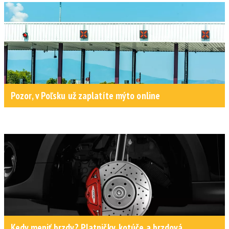
Pozor, v Poľsku už zaplatíte mýto online
Kedy meniť brzdy? Platničky, kotúče a brzdová