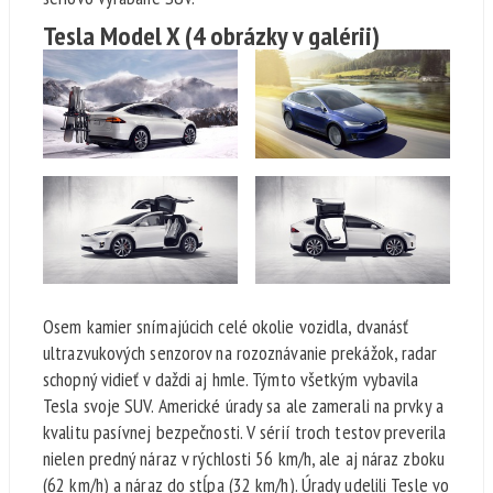
Tesla Model X
(4 obrázky v galérii)
Osem kamier snímajúcich celé okolie vozidla, dvanásť
ultrazvukových senzorov na rozoznávanie prekážok, radar
schopný vidieť v daždi aj hmle. Týmto všetkým vybavila
Tesla svoje SUV. Americké úrady sa ale zamerali na prvky a
kvalitu pasívnej bezpečnosti. V sérií troch testov preverila
nielen predný náraz v rýchlosti 56 km/h, ale aj náraz zboku
(62 km/h) a náraz do stĺpa (32 km/h). Úrady udelili Tesle vo