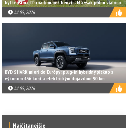
byť lepším off-roadom než benzín. Má však jednu slabinu
Jul 09, 2026
BYD SHARK mieri do Európy: plug-in hybridný pickup s
výkonom 436 koní a elektrickým dojazdom 90 km
Jul 09, 2026
Najčítanejšie