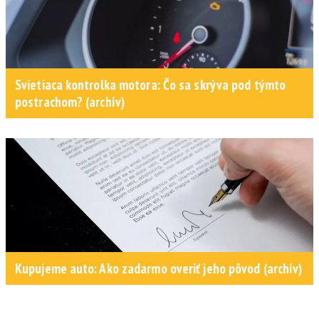
Svietiaca kontrolka motora: Čo sa skrýva pod týmto
postrachom? (archív)
Kupujeme auto: Ako zadarmo overiť jeho pôvod (archív)