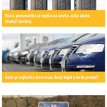
Ktorá pneumatika je lepšia na snehu, úzka alebo
široká? (archív)
Auto je najhoršia investícia. Kedy kúpiť a kedy predať?