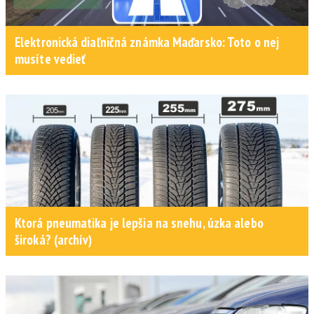
Elektronická diaľničná známka Maďarsko: Toto o nej
musíte vedieť
Ktorá pneumatika je lepšia na snehu, úzka alebo
široká? (archív)