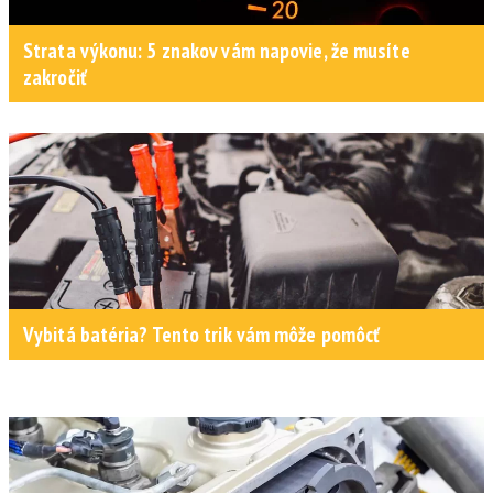
Strata výkonu: 5 znakov vám napovie, že musíte
zakročiť
Vybitá batéria? Tento trik vám môže pomôcť