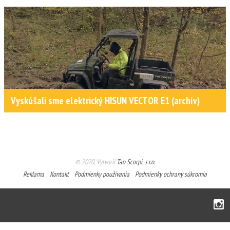
Vyskúšali sme elektrický HISUN VECTOR E1 (archív)
© 2020, Vytvoril
Tao Scorpi, s.r.o.
Reklama
Kontakt
Podmienky používania
Podmienky ochrany súkromia
Instagram