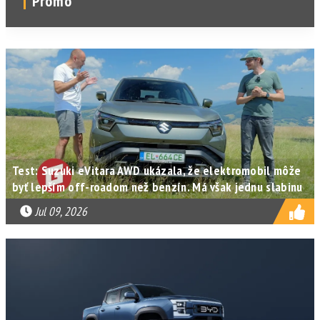
Promo
Test: Suzuki eVitara AWD ukázala, že elektromobil môže
byť lepším off-roadom než benzín. Má však jednu slabinu
Jul 09, 2026