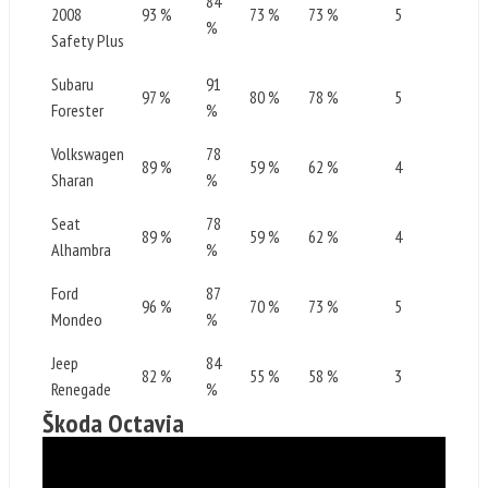
84
2008
93 %
73 %
73 %
5
%
Safety Plus
Subaru
91
97 %
80 %
78 %
5
Forester
%
Volkswagen
78
89 %
59 %
62 %
4
Sharan
%
Seat
78
89 %
59 %
62 %
4
Alhambra
%
Ford
87
96 %
70 %
73 %
5
Mondeo
%
Jeep
84
82 %
55 %
58 %
3
Renegade
%
Škoda Octavia