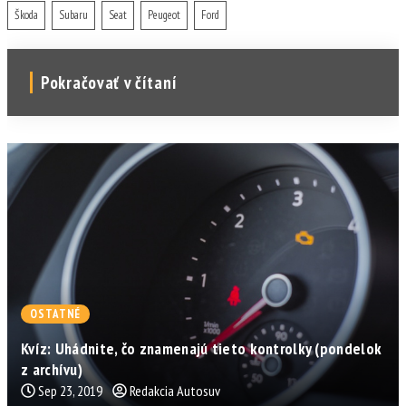
Škoda
Subaru
Seat
Peugeot
Ford
Pokračovať v čítaní
OSTATNÉ
Kvíz: Uhádnite, čo znamenajú tieto kontrolky (pondelok
z archívu)
Sep 23, 2019
Redakcia Autosuv