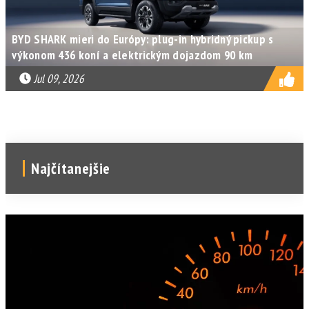
BYD SHARK mieri do Európy: plug-in hybridný pickup s
výkonom 436 koní a elektrickým dojazdom 90 km
Jul 09, 2026
Najčítanejšie