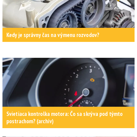
Kedy je správny čas na výmenu rozvodov?
Svietiaca kontrolka motora: Čo sa skrýva pod týmto
postrachom? (archív)