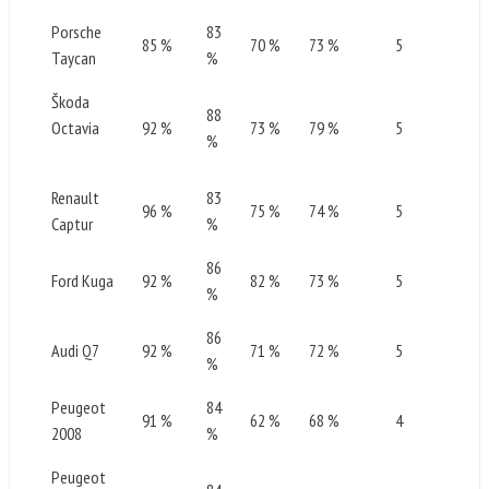
Porsche
83
85 %
70 %
73 %
5
Taycan
%
Škoda
88
Octavia
92 %
73 %
79 %
5
%
Renault
83
96 %
75 %
74 %
5
Captur
%
86
Ford Kuga
92 %
82 %
73 %
5
%
86
Audi Q7
92 %
71 %
72 %
5
%
Peugeot
84
91 %
62 %
68 %
4
2008
%
Peugeot