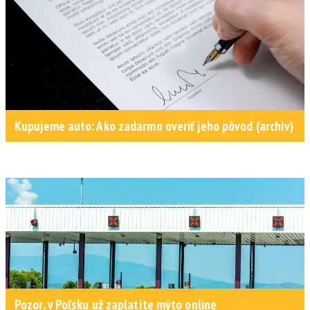
Kupujeme auto: Ako zadarmo overiť jeho pôvod (archív)
Pozor, v Poľsku už zaplatíte mýto online