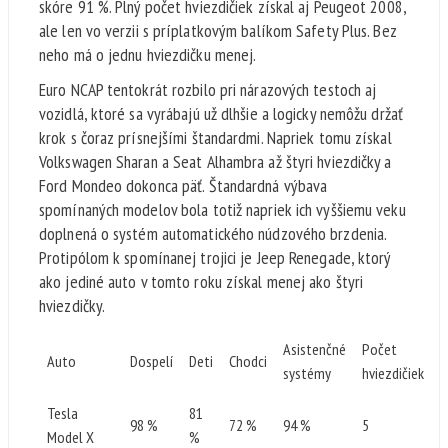
skóre 91 %. Plný počet hviezdičiek získal aj Peugeot 2008,
ale len vo verzii s príplatkovým balíkom Safety Plus. Bez
neho má o jednu hviezdičku menej.
Euro NCAP tentokrát rozbilo pri nárazových testoch aj
vozidlá, ktoré sa vyrábajú už dlhšie a logicky nemôžu držať
krok s čoraz prísnejšími štandardmi. Napriek tomu získal
Volkswagen Sharan a Seat Alhambra až štyri hviezdičky a
Ford Mondeo dokonca päť. Štandardná výbava
spomínaných modelov bola totiž napriek ich vyššiemu veku
doplnená o systém automatického núdzového brzdenia.
Protipólom k spomínanej trojici je Jeep Renegade, ktorý
ako jediné auto v tomto roku získal menej ako štyri
hviezdičky.
Asistenčné
Počet
Auto
Dospelí
Deti
Chodci
systémy
hviezdičiek
Tesla
81
98 %
72 %
94 %
5
Model X
%