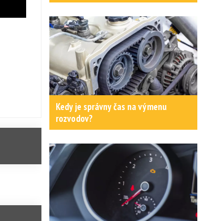
Kedy je správny čas na výmenu
rozvodov?