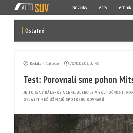
Novinky
Testy
Technik
Ostatné
Redakcia Autosuv
2020.03.03, 07:48
Test: Porovnali sme pohon Mits
JE TO IBA V NÁLEPKE A CENE, ALEBO JE V SKUTOČNOSTI P
OBLASTI, KEĎ UŽ MAJÚ SPOTREBU ROVNAKÚ.