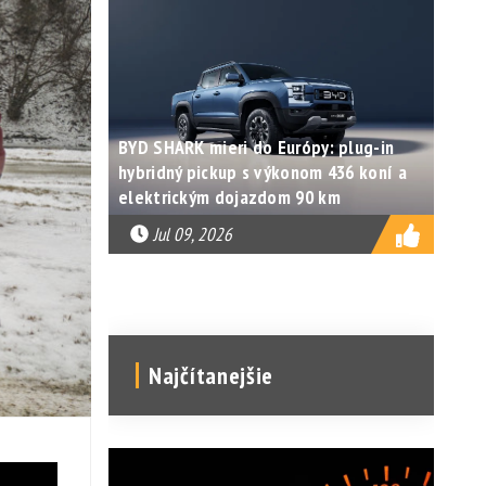
BYD SHARK mieri do Európy: plug-in
hybridný pickup s výkonom 436 koní a
elektrickým dojazdom 90 km
Jul 09, 2026
Najčítanejšie