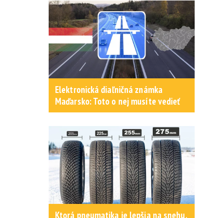
Elektronická diaľničná známka
Maďarsko: Toto o nej musíte vedieť
Ktorá pneumatika je lepšia na snehu,