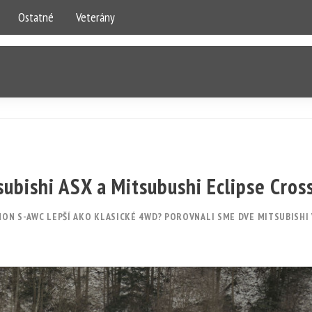
Ostatné
Veterány
ubishi ASX a Mitsubushi Eclipse Cros
OHON S-AWC LEPŠÍ AKO KLASICKÉ 4WD? POROVNALI SME DVE MITSUBISHI 