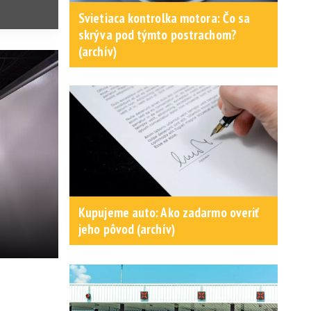
Svietiaca kontrolka motora: Čo sa
skrýva pod týmto postrachom?
(archív)
Kupujeme auto: Ako zadarmo overiť
jeho pôvod (archív)