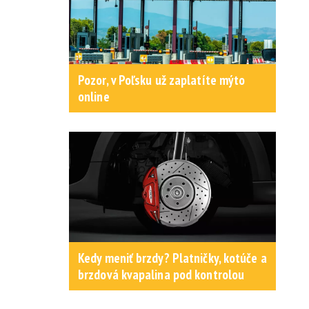
Pozor, v Poľsku už zaplatíte mýto
online
Kedy meniť brzdy? Platničky, kotúče a
brzdová kvapalina pod kontrolou