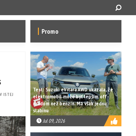
Promo
s
Test: Suzuki eVitara AWD ukázala, že
V ISTEJ
elektromobil môže byť lepším off-
roadom než benzín. Má však jednu
slabinu
Jul 09, 2026