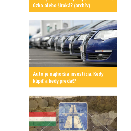
úzka alebo široká? (archív)
Auto je najhoršia investícia. Kedy
kúpiť a kedy predať?