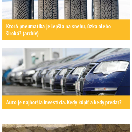
Ktorá pneumatika je lepšia na snehu, úzka alebo
široká? (archív)
Auto je najhoršia investícia. Kedy kúpiť a kedy predať?