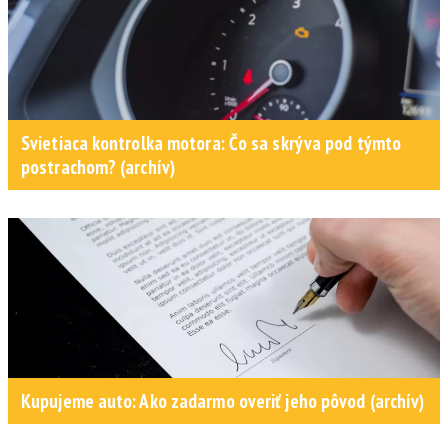
Svietiaca kontrolka motora: Čo sa skrýva pod týmto
postrachom? (archív)
Kupujeme auto: Ako zadarmo overiť jeho pôvod (archív)