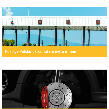
Pozor, v Poľsku už zaplatíte mýto online