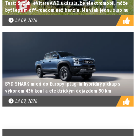
Test: Suzuki eVitara AWD ukázala, že elektromobil môže
byť lepším off-roadom než benzín. Má však jednu slabinu
Jul 09, 2026
BYD SHARK mieri do Európy: plug-in hybridný pickup s
výkonom 436 koní a elektrickým dojazdom 90 km
Jul 09, 2026