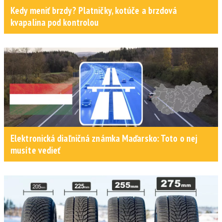
Kedy meniť brzdy? Platničky, kotúče a brzdová
kvapalina pod kontrolou
Elektronická diaľničná známka Maďarsko: Toto o nej
musíte vedieť