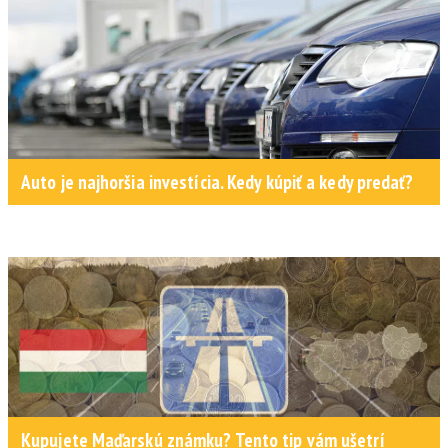
Auto je najhoršia investícia. Kedy kúpiť a kedy predať?
Kupujete Maďarskú známku? Tento tip vám ušetrí