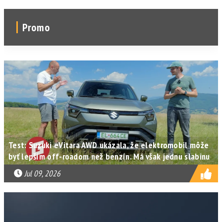
Promo
Test: Suzuki eVitara AWD ukázala, že elektromobil môže
byť lepším off-roadom než benzín. Má však jednu slabinu
Jul 09, 2026