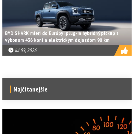
BYD SHARK mieri do Európy: plug-in hybridný pickup s
výkonom 436 koní a elektrickým dojazdom 90 km
Jul 09, 2026
Najčítanejšie