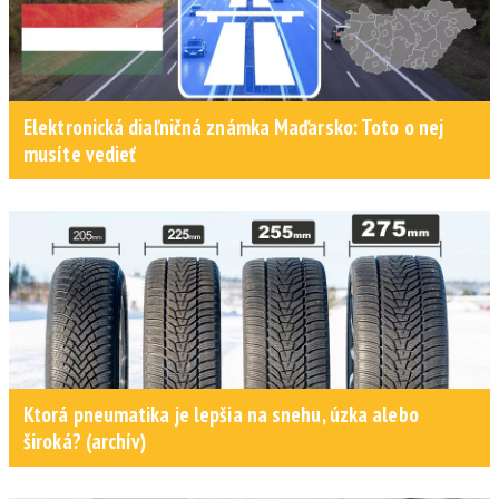
Elektronická diaľničná známka Maďarsko: Toto o nej
musíte vedieť
Ktorá pneumatika je lepšia na snehu, úzka alebo
široká? (archív)