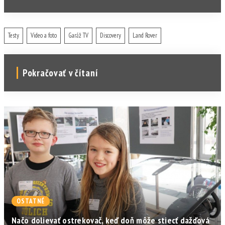
Testy
Video a foto
Garáž TV
Discovery
Land Rover
Pokračovať v čítaní
OSTATNÉ
Načo dolievať ostrekovač, keď doň môže stiecť dažďová