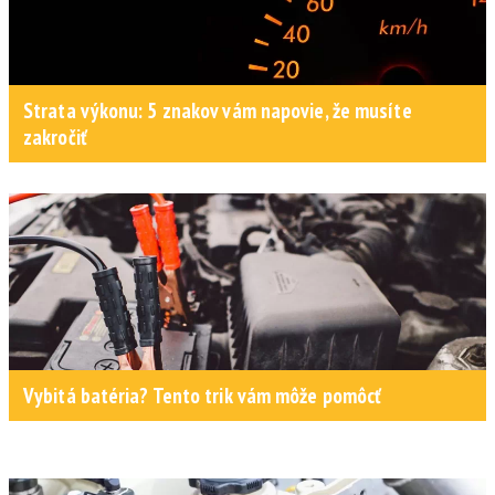
Strata výkonu: 5 znakov vám napovie, že musíte
zakročiť
Vybitá batéria? Tento trik vám môže pomôcť