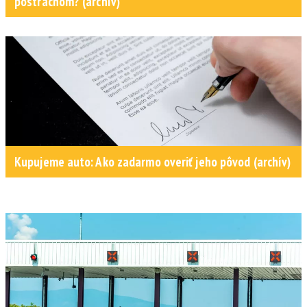
postrachom? (archív)
Kupujeme auto: Ako zadarmo overiť jeho pôvod (archív)