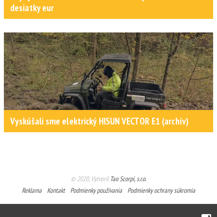
desiatky eur
Vyskúšali sme elektrický HISUN VECTOR E1 (archív)
© 2020, Vytvoril
Tao Scorpi, s.r.o.
Reklama
Kontakt
Podmienky používania
Podmienky ochrany súkromia