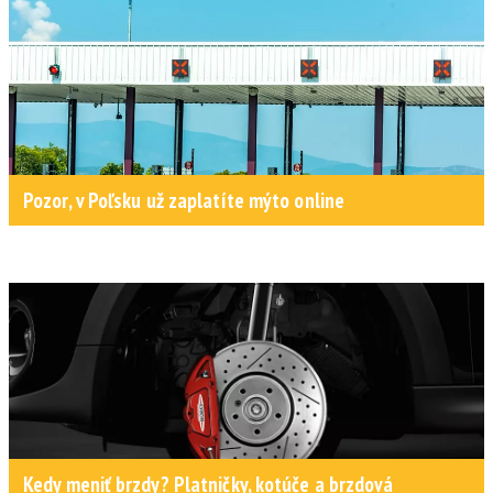
Pozor, v Poľsku už zaplatíte mýto online
Kedy meniť brzdy? Platničky, kotúče a brzdová