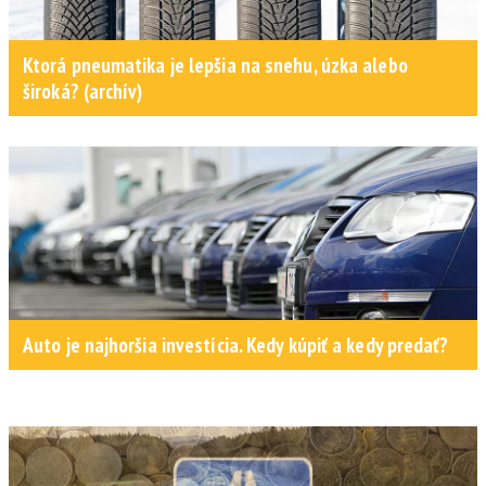
Ktorá pneumatika je lepšia na snehu, úzka alebo
široká? (archív)
Auto je najhoršia investícia. Kedy kúpiť a kedy predať?