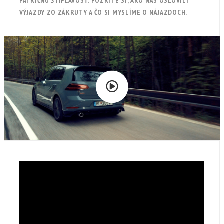
PATRIČNÚ ŠTIPĽAVOSŤ. POZRITE SI, AKO NÁS OSLOVILI
VÝJAZDY ZO ZÁKRUTY A ČO SI MYSLÍME O NÁJAZDOCH.