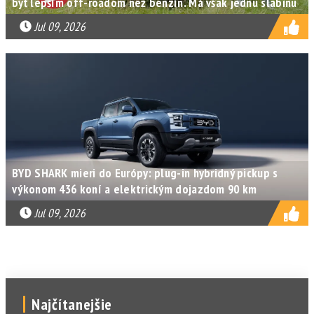
byť lepším off-roadom než benzín. Má však jednu slabinu
Jul 09, 2026
BYD SHARK mieri do Európy: plug-in hybridný pickup s
výkonom 436 koní a elektrickým dojazdom 90 km
Jul 09, 2026
Najčítanejšie