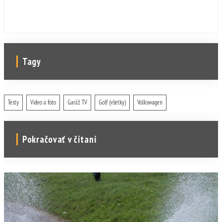
Tagy
Testy
Video a foto
Garáž TV
Golf (všetky)
Volkswagen
Pokračovať v čítaní