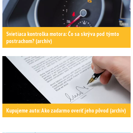
Svietiaca kontrolka motora: Čo sa skrýva pod týmto
postrachom? (archív)
Kupujeme auto: Ako zadarmo overiť jeho pôvod (archív)