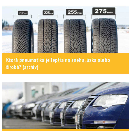
Ktorá pneumatika je lepšia na snehu, úzka alebo
široká? (archív)