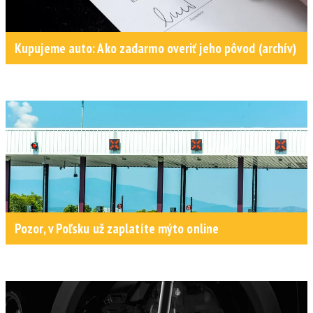
Kupujeme auto: Ako zadarmo overiť jeho pôvod (archív)
Pozor, v Poľsku už zaplatíte mýto online