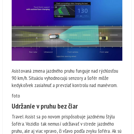
Asistovaná zmena jazdného pruhu funguje nad rýchlosťou
90 km/h. Situáciu vyhodnocujú senzory a šofér môže
kedykoľvek zasiahnuť a prevziať kontrolu nad manévrom.
foto
Udržanie v pruhu bez čiar
Travel Assist sa po novom prispôsobuje jazdnému štýlu
šoféra. Vozidlo tak nemusí udržiavať v strede jazdného
pruhu, ale aj viac vpravo, či vľavo podľa zvyku šoféra. Ak sú