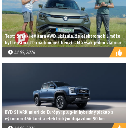
Test: Suzuki eVitara AWD ukázala, že elektromobil môže
byť lepším off-roadom než benzín. Má však jednu slabinu
Jul 09, 2026
BYD SHARK mieri do Európy: plug-in hybridný pickup s
výkonom 436 koní a elektrickým dojazdom 90 km