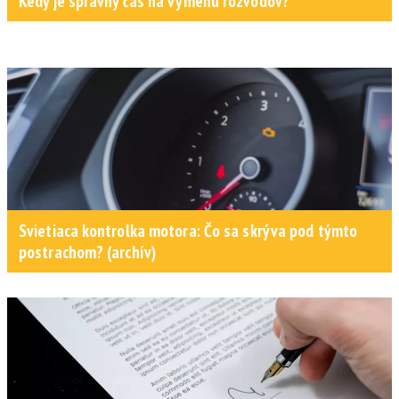
Kedy je správny čas na výmenu rozvodov?
Svietiaca kontrolka motora: Čo sa skrýva pod týmto
postrachom? (archív)