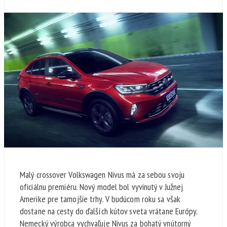
Malý crossover Volkswagen Nivus má za sebou svoju
oficiálnu premiéru. Nový model bol vyvinutý v Južnej
Amerike pre tamojšie trhy. V budúcom roku sa však
dostane na cesty do ďalších kútov sveta vrátane Európy.
Nemecký výrobca vychvaľuje Nivus za bohatý vnútorný