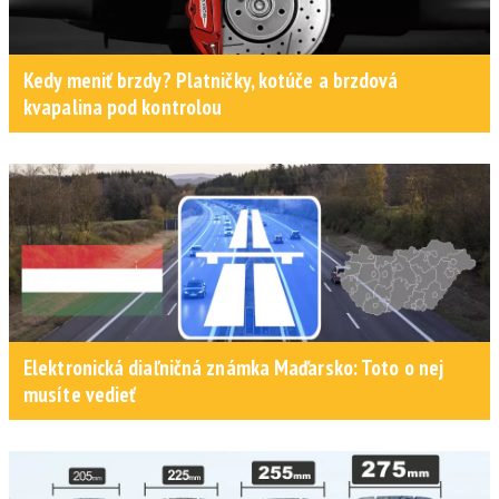
Kedy meniť brzdy? Platničky, kotúče a brzdová
kvapalina pod kontrolou
Elektronická diaľničná známka Maďarsko: Toto o nej
musíte vedieť