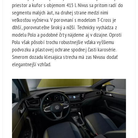
priestor a kufor s objemom 415 l. Nivus sa pritom radí do
segmentu malých áut, na druhej strane medzi nimi
veľkosťou vyčnieva. V porovnaní s modelom T-Cross je
dlhší, porovnateľne široký a nižší. Technicky vychádza z
modelu Polo a podobné črty nájdeme aj v dizajne. Oproti
Polu však pôsobí trochu robustnejšie vďaka vyššiemu
podvozku a plastovej ochrane spodnej časti karosérie.
Smerom dozadu klesajúca strecha má zas Nivusu dodať
elegantnejší vzhľad.