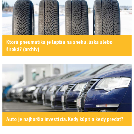
Ktorá pneumatika je lepšia na snehu, úzka alebo
široká? (archív)
Auto je najhoršia investícia. Kedy kúpiť a kedy predať?