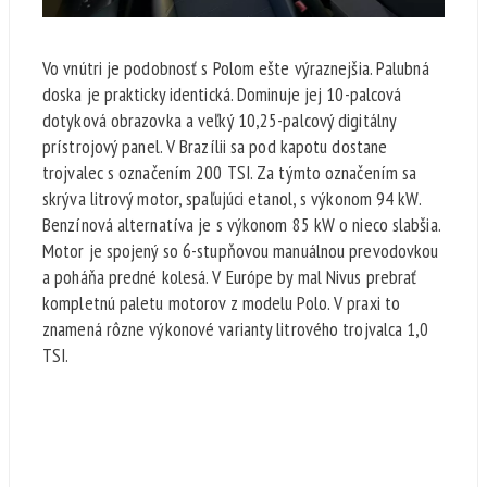
Vo vnútri je podobnosť s Polom ešte výraznejšia. Palubná
doska je prakticky identická. Dominuje jej 10-palcová
dotyková obrazovka a veľký 10,25-palcový digitálny
prístrojový panel. V Brazílii sa pod kapotu dostane
trojvalec s označením 200 TSI. Za týmto označením sa
skrýva litrový motor, spaľujúci etanol, s výkonom 94 kW.
Benzínová alternatíva je s výkonom 85 kW o nieco slabšia.
Motor je spojený so 6-stupňovou manuálnou prevodovkou
a poháňa predné kolesá. V Európe by mal Nivus prebrať
kompletnú paletu motorov z modelu Polo. V praxi to
znamená rôzne výkonové varianty litrového trojvalca 1,0
TSI.