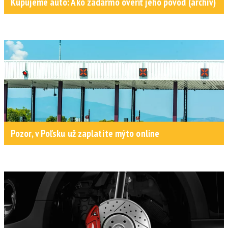
Kupujeme auto: Ako zadarmo overiť jeho pôvod (archív)
Pozor, v Poľsku už zaplatíte mýto online