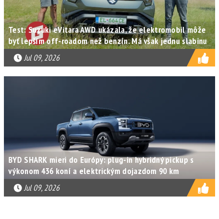
Test: Suzuki eVitara AWD ukázala, že elektromobil môže
byť lepším off-roadom než benzín. Má však jednu slabinu
Jul 09, 2026
BYD SHARK mieri do Európy: plug-in hybridný pickup s
výkonom 436 koní a elektrickým dojazdom 90 km
Jul 09, 2026