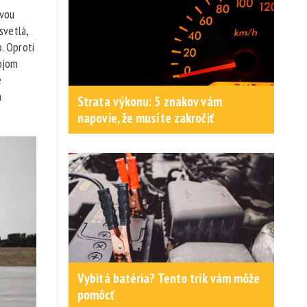
ovou
svetlá,
p. Oproti
rojom
e
á
Strata výkonu: 5 znakov vám
.
napovie, že musíte zakročiť
Vybitá batéria? Tento trik vám môže
pomôcť