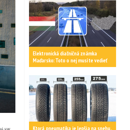
Elektronická diaľničná známka
Maďarsko: Toto o nej musíte vedieť
Ktorá pneumatika je lepšia na snehu,
 96 kW