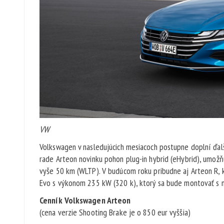
VW
Volkswagen v nasledujúcich mesiacoch postupne doplní ďa
rade Arteon novinku pohon plug-in hybrid (eHybrid), umožň
vyše 50 km (WLTP). V budúcom roku pribudne aj Arteon R, 
Evo s výkonom 235 kW (320 k), ktorý sa bude montovať s
Cenník Volkswagen Arteon
(cena verzie Shooting Brake je o 850 eur vyššia)