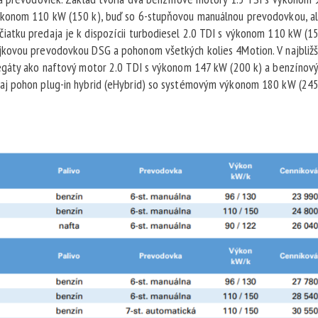
ýkonom 110 kW (150 k), buď so 6-stupňovou manuálnou prevodovkou, a
atku predaja je k dispozícii turbodiesel 2.0 TDI s výkonom 110 kW (15
jkovou prevodovkou DSG a pohonom všetkých kolies 4Motion. V najbližš
regáty ako naftový motor 2.0 TDI s výkonom 147 kW (200 k) a benzínov
aj pohon plug-in hybrid (eHybrid) so systémovým výkonom 180 kW (245