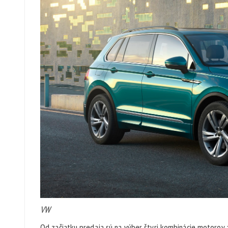
VW
Od začiatku predaja sú na výber štyri kombinácie motorov