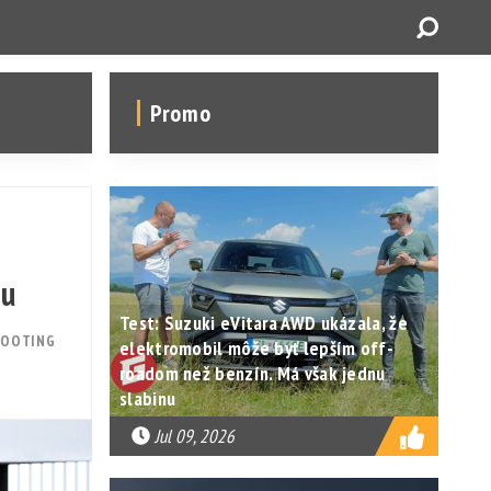
Promo
nu
Test: Suzuki eVitara AWD ukázala, že
HOOTING
elektromobil môže byť lepším off-
roadom než benzín. Má však jednu
slabinu
Jul 09, 2026