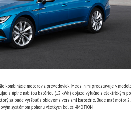
lšie kombinácie motorov a prevodoviek. Medzi nimi predstavuje v mode
ujúci s úplne nabitou batériou (13 kWh) dojazd výlučne s elektrickým 
ktorý sa bude vyrábať s obidvoma verziami karosérie. Bude mať motor 2
 novým systémom pohonu všetkých kolies 4MOTION.