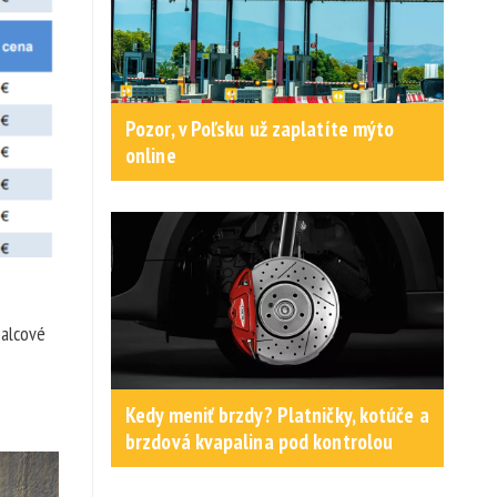
Pozor, v Poľsku už zaplatíte mýto
online
palcové
Kedy meniť brzdy? Platničky, kotúče a
brzdová kvapalina pod kontrolou