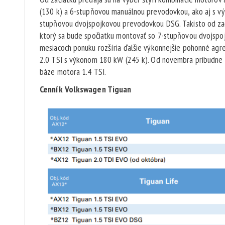
(130 k) a 6-stupňovou manuálnou prevodovkou, ako aj s v
stupňovou dvojspojkovou prevodovkou DSG. Takisto od zači
ktorý sa bude spočiatku montovať so 7-stupňovou dvojspo
mesiacoch ponuku rozšíria ďalšie výkonnejšie pohonné ag
2.0 TSI s výkonom 180 kW (245 k). Od novembra pribudne 
báze motora 1.4 TSI.
Cenník Volkswagen Tiguan