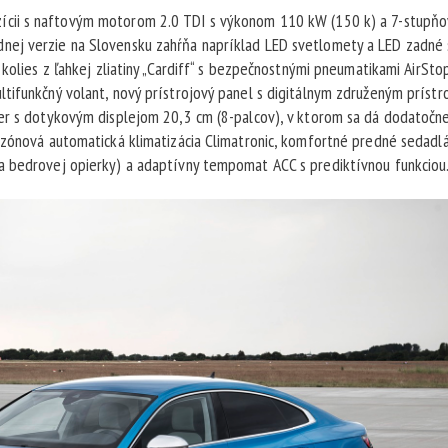
zícii s naftovým motorom 2.0 TDI s výkonom 110 kW (150 k) a 7-stupň
nej verzie na Slovensku zahŕňa napríklad LED svetlomety a LED zadné 
kolies z ľahkej zliatiny „Cardiff“ s bezpečnostnými pneumatikami AirSto
tifunkčný volant, nový prístrojový panel s digitálnym združeným príst
ver s dotykovým displejom 20,3 cm (8-palcov), v ktorom sa dá dodatočn
-zónová automatická klimatizácia Climatronic, komfortné predné sedadl
a bedrovej opierky) a adaptívny tempomat ACC s prediktívnou funkciou