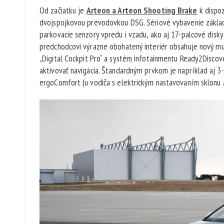
Od začiatku je
Arteon a Arteon Shooting Brake
k dispo
dvojspojkovou prevodovkou DSG. Sériové vybavenie základ
parkovacie senzory vpredu i vzadu, ako aj 17-palcové disky 
predchodcovi výrazne obohatený interiér obsahuje nový mul
„Digital Cockpit Pro“ a systém infotainmentu Ready2Disco
aktivovať navigácia. Štandardným prvkom je napríklad aj 3
ergoComfort (u vodiča s elektrickým nastavovaním sklonu 