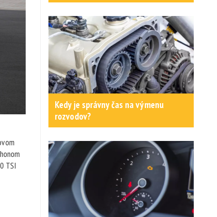
Kedy je správny čas na výmenu
rozvodov?
lovom
pohonom
.0 TSI