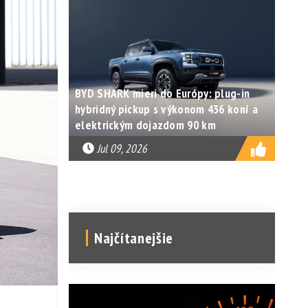
BYD SHARK mieri do Európy: plug-in
hybridný pickup s výkonom 436 koní a
elektrickým dojazdom 90 km
Jul 09, 2026
Najčítanejšie