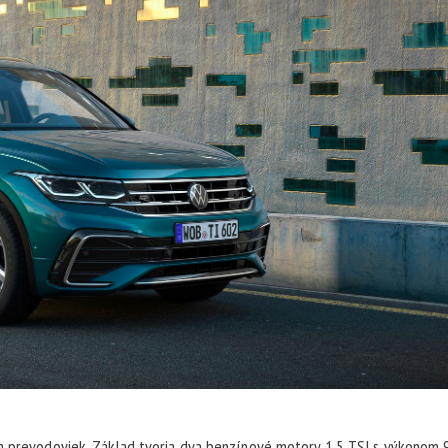
 a prevodoviek. Základ tvoria dva benzínové motory 1.5 TSI s výkonom