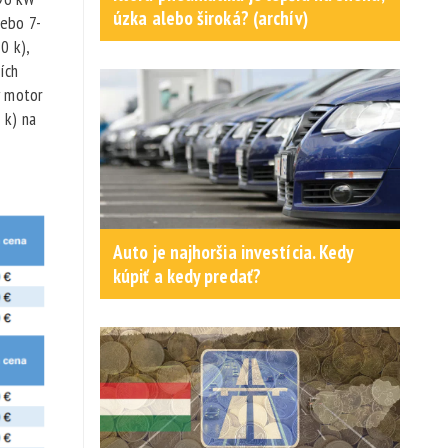
úzka alebo široká? (archív)
lebo 7-
0 k),
ích
ý motor
 k) na
Auto je najhoršia investícia. Kedy
kúpiť a kedy predať?