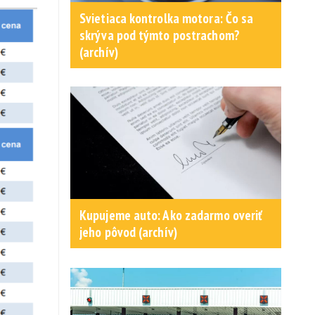
Svietiaca kontrolka motora: Čo sa
skrýva pod týmto postrachom?
(archív)
Kupujeme auto: Ako zadarmo overiť
jeho pôvod (archív)