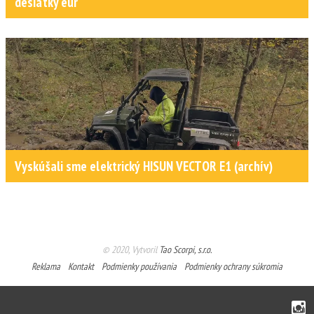
desiatky eur
Vyskúšali sme elektrický HISUN VECTOR E1 (archív)
© 2020, Vytvoril
Tao Scorpi, s.r.o.
Reklama
Kontakt
Podmienky používania
Podmienky ochrany súkromia
Instagram