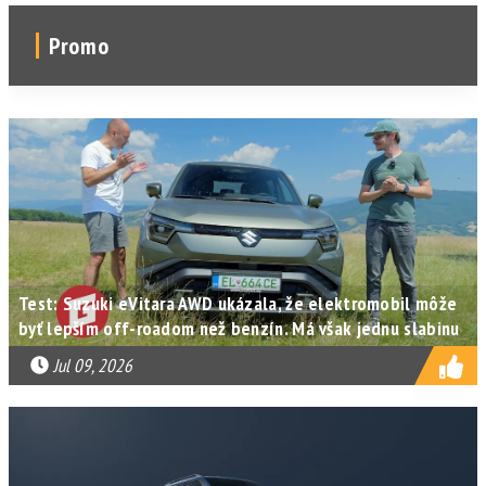
Promo
Test: Suzuki eVitara AWD ukázala, že elektromobil môže
byť lepším off-roadom než benzín. Má však jednu slabinu
Jul 09, 2026