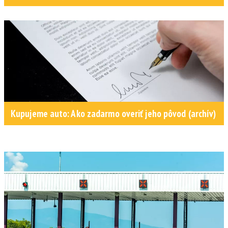
Kupujeme auto: Ako zadarmo overiť jeho pôvod (archív)