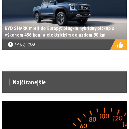
BYD SHARK mieri do Európy: plug-in hybridný pickup s
výkonom 436 koní a elektrickým dojazdom 90 km
Jul 09, 2026
Najčítanejšie