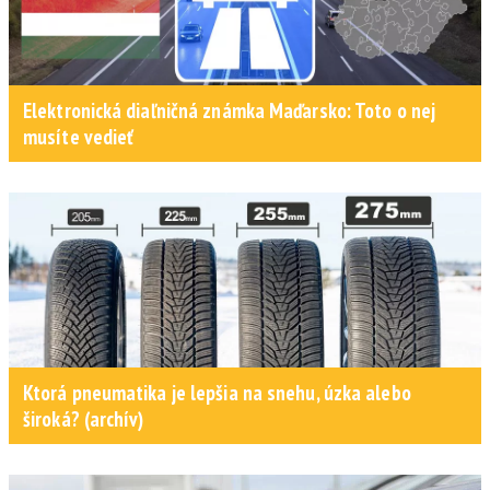
Elektronická diaľničná známka Maďarsko: Toto o nej
musíte vedieť
Ktorá pneumatika je lepšia na snehu, úzka alebo
široká? (archív)