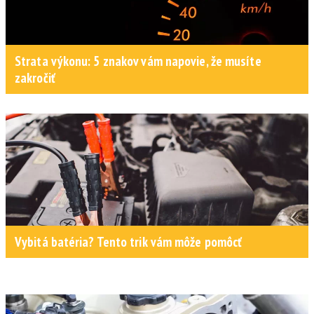
Strata výkonu: 5 znakov vám napovie, že musíte
zakročiť
Vybitá batéria? Tento trik vám môže pomôcť