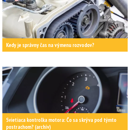
Kedy je správny čas na výmenu rozvodov?
Svietiaca kontrolka motora: Čo sa skrýva pod týmto
postrachom? (archív)