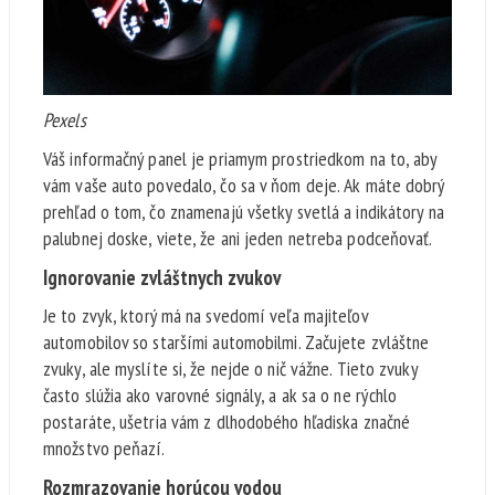
Pexels
Váš informačný panel je priamym prostriedkom na to, aby
vám vaše auto povedalo, čo sa v ňom deje. Ak máte dobrý
prehľad o tom, čo znamenajú všetky svetlá a indikátory na
palubnej doske, viete, že ani jeden netreba podceňovať.
Ignorovanie zvláštnych zvukov
Je to zvyk, ktorý má na svedomí veľa majiteľov
automobilov so staršími automobilmi. Začujete zvláštne
zvuky, ale myslíte si, že nejde o nič vážne. Tieto zvuky
často slúžia ako varovné signály, a ak sa o ne rýchlo
postaráte, ušetria vám z dlhodobého hľadiska značné
množstvo peňazí.
Rozmrazovanie horúcou vodou