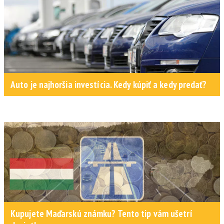
Auto je najhoršia investícia. Kedy kúpiť a kedy predať?
Kupujete Maďarskú známku? Tento tip vám ušetrí