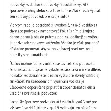
podvozky, vzduchové podvozky či osobitne využité
športové pružiny alebo športové tlmiče. Ako si však vybrať
ten správny podvozok pre svoje auto?
V prvom rade je potrebné si uvedomiť, na aké vozidlo sa
chystáte podvozok namontovať. Pokiaľ s ním plánujete
denno-dennú jazdu do práce a pod. najideálnejšou voľbou
je podvozok s pevným znížením. Všetko je však potrebné
dôkladne premerať, aby sa po zdĺhavej práci nestretli
blatníky s pneumatikami.
Ďalšou možnosťou je využitie nastaviteľného podvozku.
Jeho inštalácia a správne vyladenie síce trvá o niečo dlhšie,
no nakoniec dosiahnete ideálnu výšku pre skvelý vzhľad aj
funkčnosť. Pri každodennom využívaní vozidla je
všeobecne odporúčané priplatiť si zopár desiatok eur a
vsadiť na kvalitnejší podvozok.
Lacnejšie športové podvozky sú častokrát využívané pre
výstavné vozidlá, ktoré z garáží vyliezajú len párkrát za