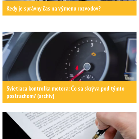
Kedy je správny čas na výmenu rozvodov?
Svietiaca kontrolka motora: Čo sa skrýva pod týmto
postrachom? (archív)