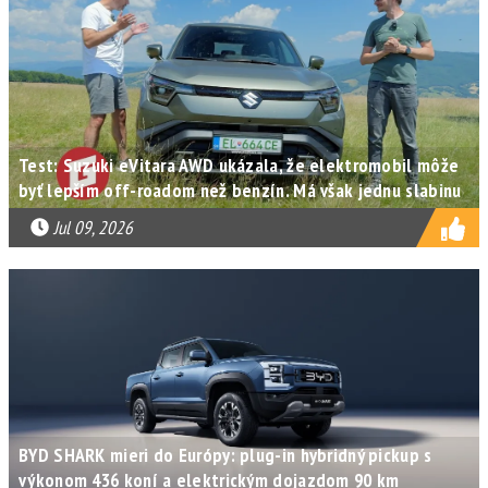
Test: Suzuki eVitara AWD ukázala, že elektromobil môže
byť lepším off-roadom než benzín. Má však jednu slabinu
Jul 09, 2026
BYD SHARK mieri do Európy: plug-in hybridný pickup s
výkonom 436 koní a elektrickým dojazdom 90 km