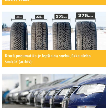
Ktorá pneumatika je lepšia na snehu, úzka alebo
široká? (archív)