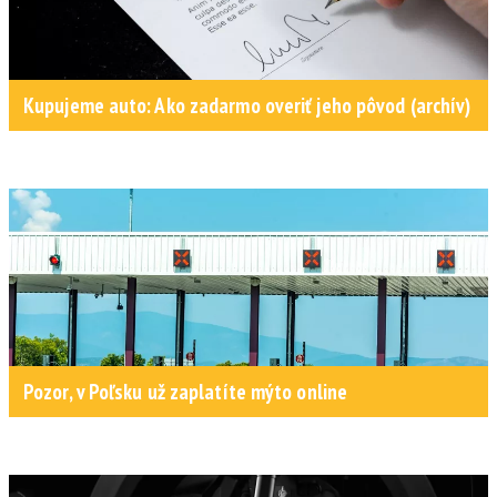
Kupujeme auto: Ako zadarmo overiť jeho pôvod (archív)
Pozor, v Poľsku už zaplatíte mýto online