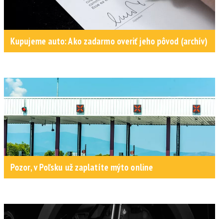
Kupujeme auto: Ako zadarmo overiť jeho pôvod (archív)
Pozor, v Poľsku už zaplatíte mýto online