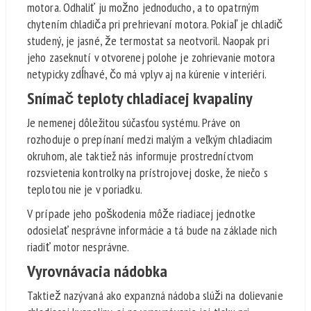
motora. Odhaliť ju možno jednoducho, a to opatrným
chytením chladiča pri prehrievaní motora. Pokiaľ je chladič
studený, je jasné, že termostat sa neotvoril. Naopak pri
jeho zaseknutí v otvorenej polohe je zohrievanie motora
netypicky zdĺhavé, čo má vplyv aj na kúrenie v interiéri.
Snímač teploty chladiacej kvapaliny
Je nemenej dôležitou súčasťou systému. Práve on
rozhoduje o prepínaní medzi malým a veľkým chladiacim
okruhom, ale taktiež nás informuje prostredníctvom
rozsvietenia kontrolky na prístrojovej doske, že niečo s
teplotou nie je v poriadku.
V prípade jeho poškodenia môže riadiacej jednotke
odosielať nesprávne informácie a tá bude na základe nich
riadiť motor nesprávne.
Vyrovnávacia nádobka
Taktiež nazývaná ako expanzná nádoba slúži na dolievanie