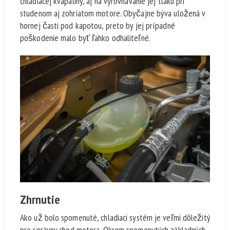
chladiacej kvapaliny, aj na vyrovnávanie jej tlaku pri
studenom aj zohriatom motore. Obyčajne býva uložená v
hornej časti pod kapotou, preto by jej prípadné
poškodenie malo byť ľahko odhaliteľné.
Zhrnutie
Ako už bolo spomenuté, chladiaci systém je veľmi dôležitý
pre správny chod motora. Okrem spomenutých základných