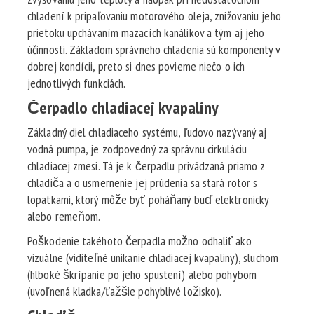
chladení k pripaľovaniu motorového oleja, znižovaniu jeho
prietoku upchávaním mazacích kanálikov a tým aj jeho
účinnosti. Základom správneho chladenia sú komponenty v
dobrej kondícii, preto si dnes povieme niečo o ich
jednotlivých funkciách.
Čerpadlo chladiacej kvapaliny
Základný diel chladiaceho systému, ľudovo nazývaný aj
vodná pumpa, je zodpovedný za správnu cirkuláciu
chladiacej zmesi. Tá je k čerpadlu privádzaná priamo z
chladiča a o usmernenie jej prúdenia sa stará rotor s
lopatkami, ktorý môže byť poháňaný buď elektronicky
alebo remeňom.
Poškodenie takéhoto čerpadla možno odhaliť ako
vizuálne (viditeľné unikanie chladiacej kvapaliny), sluchom
(hlboké škrípanie po jeho spustení) alebo pohybom
(uvoľnená kladka/ťažšie pohyblivé ložisko).