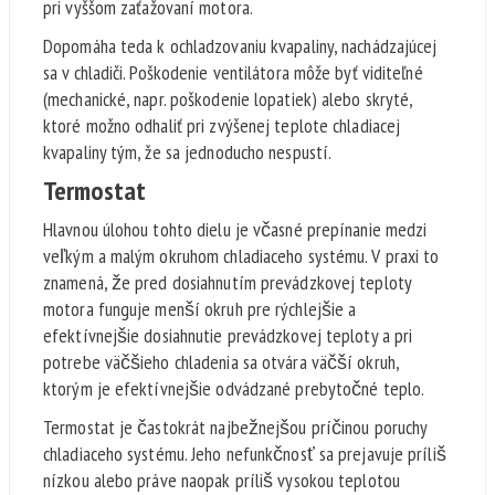
pri vyššom zaťažovaní motora.
Dopomáha teda k ochladzovaniu kvapaliny, nachádzajúcej
sa v chladiči. Poškodenie ventilátora môže byť viditeľné
(mechanické, napr. poškodenie lopatiek) alebo skryté,
ktoré možno odhaliť pri zvýšenej teplote chladiacej
kvapaliny tým, že sa jednoducho nespustí.
Termostat
Hlavnou úlohou tohto dielu je včasné prepínanie medzi
veľkým a malým okruhom chladiaceho systému. V praxi to
znamená, že pred dosiahnutím prevádzkovej teploty
motora funguje menší okruh pre rýchlejšie a
efektívnejšie dosiahnutie prevádzkovej teploty a pri
potrebe väčšieho chladenia sa otvára väčší okruh,
ktorým je efektívnejšie odvádzané prebytočné teplo.
Termostat je častokrát najbežnejšou príčinou poruchy
chladiaceho systému. Jeho nefunkčnosť sa prejavuje príliš
nízkou alebo práve naopak príliš vysokou teplotou