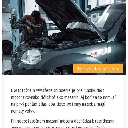
Unsplash - ilustračné foto
Dostatočné a vyvážené chladenie je pre hladký chod
motora rovnako dôležité ako mazanie. Aj keď sa to nemusí
na prvý pohľad zdať, oba tieto systémy na seba majú
nemalý vplyv.
Pri nedostatočnom mazaní motora dochádza k rapídnemu
zvyšovaniu jeho teploty a naopak pri nedostatočnom