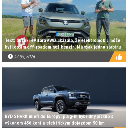
Test: Suzuki eVitara AWD ukázala, že elektromobil môže
byť lepším off-roadom než benzín. Má však jednu slabinu
Jul 09, 2026
BYD SHARK mieri do Európy: plug-in hybridný pickup s
výkonom 436 koní a elektrickým dojazdom 90 km