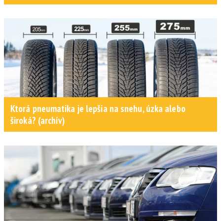
Ktorá pneumatika je lepšia na snehu, úzka alebo
široká? (archív)