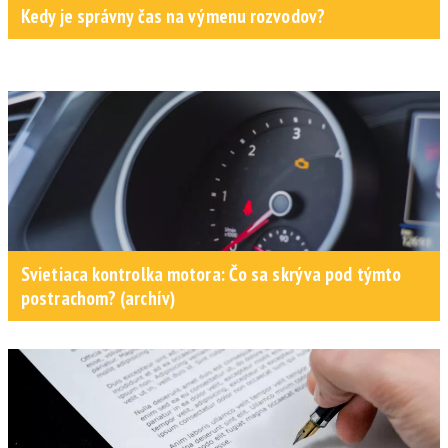
Kedy je správny čas na výmenu rozvodov?
Svietiaca kontrolka motora: Čo sa skrýva pod týmto
postrachom? (archív)