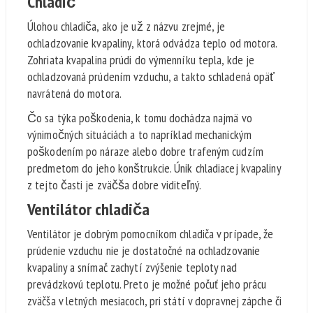
Chladič
Úlohou chladiča, ako je už z názvu zrejmé, je
ochladzovanie kvapaliny, ktorá odvádza teplo od motora.
Zohriata kvapalina prúdi do výmenníku tepla, kde je
ochladzovaná prúdením vzduchu, a takto schladená opäť
navrátená do motora.
Čo sa týka poškodenia, k tomu dochádza najmä vo
výnimočných situáciách a to napríklad mechanickým
poškodením po náraze alebo dobre trafeným cudzím
predmetom do jeho konštrukcie. Únik chladiacej kvapaliny
z tejto časti je zväčša dobre viditeľný.
Ventilátor chladiča
Ventilátor je dobrým pomocníkom chladiča v prípade, že
prúdenie vzduchu nie je dostatočné na ochladzovanie
kvapaliny a snímač zachytí zvýšenie teploty nad
prevádzkovú teplotu. Preto je možné počuť jeho prácu
zväčša v letných mesiacoch, pri státí v dopravnej zápche či