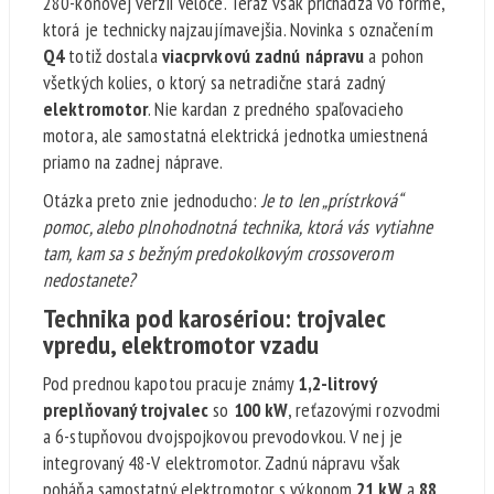
280-koňovej verzii Veloce. Teraz však prichádza vo forme,
ktorá je technicky najzaujímavejšia. Novinka s označením
Q4
totiž dostala
viacprvkovú zadnú nápravu
a pohon
všetkých kolies, o ktorý sa netradične stará zadný
elektromotor
. Nie kardan z predného spaľovacieho
motora, ale samostatná elektrická jednotka umiestnená
priamo na zadnej náprave.
Otázka preto znie jednoducho:
Je to len „prístrková“
pomoc, alebo plnohodnotná technika, ktorá vás vytiahne
tam, kam sa s bežným predokolkovým crossoverom
nedostanete?
Technika pod karosériou: trojvalec
vpredu, elektromotor vzadu
Pod prednou kapotou pracuje známy
1,2-litrový
preplňovaný trojvalec
so
100 kW
, reťazovými rozvodmi
a 6-stupňovou dvojspojkovou prevodovkou. V nej je
integrovaný 48-V elektromotor. Zadnú nápravu však
poháňa samostatný elektromotor s výkonom
21 kW
a
88