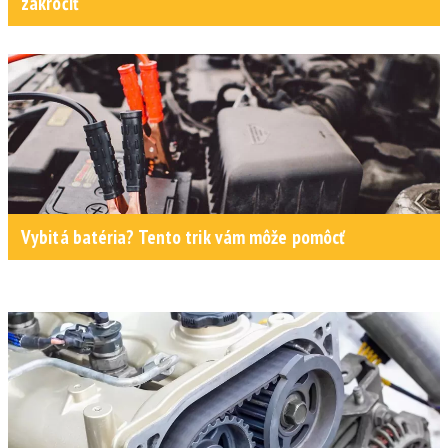
zakročiť
Vybitá batéria? Tento trik vám môže pomôcť