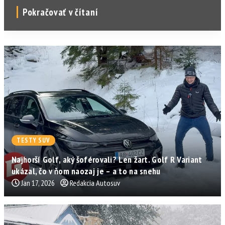
Pokračovať v čítaní
TESTY SUV
Najhorší Golf, aký šoférovali? Len žart. Golf R Variant
ukázal, čo v ňom naozaj je – a to na snehu
Jan 17, 2026
Redakcia Autosuv