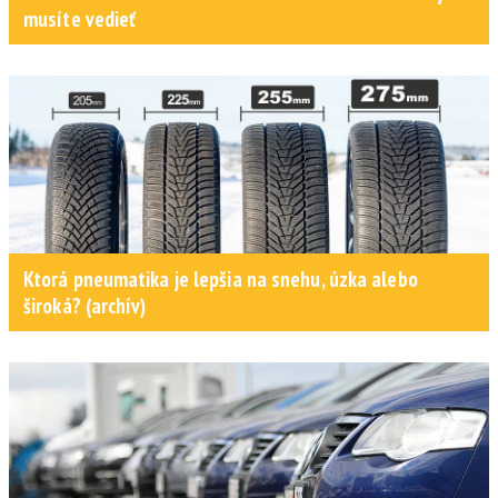
musíte vedieť
Ktorá pneumatika je lepšia na snehu, úzka alebo
široká? (archív)