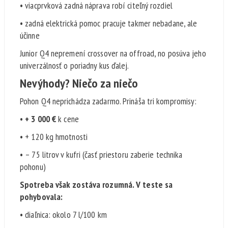
• viacprvková zadná náprava robí citeľný rozdiel
• zadná elektrická pomoc pracuje takmer nebadane, ale
účinne
Junior Q4 nepremení crossover na offroad, no posúva jeho
univerzálnosť o poriadny kus ďalej.
Nevýhody? Niečo za niečo
Pohon Q4 neprichádza zadarmo. Prináša tri kompromisy:
•
+ 3 000 €
k cene
• + 120 kg hmotnosti
• – 75 litrov v kufri (časť priestoru zaberie technika
pohonu)
Spotreba však zostáva rozumná. V teste sa
pohybovala:
• diaľnica: okolo 7 l/100 km