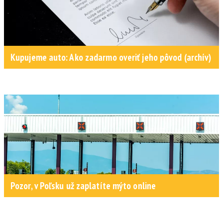
Kupujeme auto: Ako zadarmo overiť jeho pôvod (archív)
Pozor, v Poľsku už zaplatíte mýto online