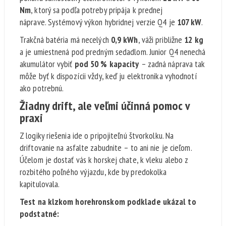
Nm
, ktorý sa podľa potreby pripája k prednej
náprave. Systémový výkon hybridnej verzie Q4 je
107 kW
.
Trakčná batéria má necelých
0,9 kWh
, váži približne
12 kg
a je umiestnená pod predným sedadlom. Junior Q4 nenechá
akumulátor vybiť
pod 50 % kapacity
– zadná náprava tak
môže byť k dispozícii vždy, keď ju elektronika vyhodnotí
ako potrebnú.
Žiadny drift, ale veľmi účinná pomoc v
praxi
Z logiky riešenia ide o pripojiteľnú štvorkolku. Na
driftovanie na asfalte zabudnite – to ani nie je cieľom.
Účelom je dostať vás k horskej chate, k vleku alebo z
rozbitého poľného výjazdu, kde by predokolka
kapitulovala.
Test na klzkom horehronskom podklade ukázal to
podstatné: