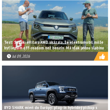
Test: Suzuki eVitara AWD ukázala, že elektromobil môže
byť lepším off-roadom než benzín. Má však jednu slabinu
Jul 09, 2026
BYD SHARK mieri do Európy: plug-in hybridný pickup s