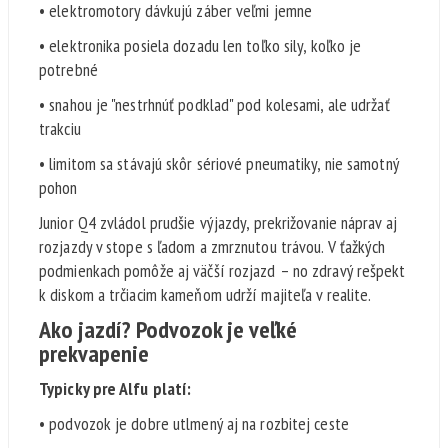
• elektromotory dávkujú záber veľmi jemne
• elektronika posiela dozadu len toľko sily, koľko je
potrebné
• snahou je "nestrhnúť podklad" pod kolesami, ale udržať
trakciu
• limitom sa stávajú skôr sériové pneumatiky, nie samotný
pohon
Junior Q4 zvládol prudšie výjazdy, prekrižovanie náprav aj
rozjazdy v stope s ľadom a zmrznutou trávou. V ťažkých
podmienkach pomôže aj väčší rozjazd – no zdravý rešpekt
k diskom a trčiacim kameňom udrží majiteľa v realite.
Ako jazdí? Podvozok je veľké
prekvapenie
Typicky pre Alfu platí:
• podvozok je dobre utlmený aj na rozbitej ceste