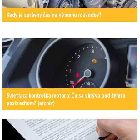
Kedy je správny čas na výmenu rozvodov?
Svietiaca kontrolka motora: Čo sa skrýva pod týmto
postrachom? (archív)