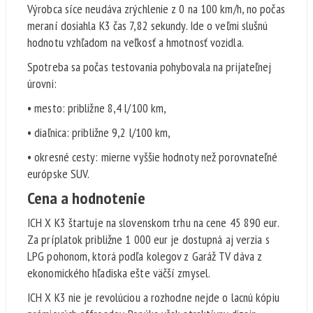
Výrobca síce neudáva zrýchlenie z 0 na 100 km/h, no počas
meraní dosiahla K3 čas 7,82 sekundy. Ide o veľmi slušnú
hodnotu vzhľadom na veľkosť a hmotnosť vozidla.
Spotreba sa počas testovania pohybovala na prijateľnej
úrovni:
• mesto: približne 8,4 l/100 km,
• diaľnica: približne 9,2 l/100 km,
• okresné cesty: mierne vyššie hodnoty než porovnateľné
európske SUV.
Cena a hodnotenie
ICH X K3 štartuje na slovenskom trhu na cene 45 890 eur.
Za príplatok približne 1 000 eur je dostupná aj verzia s
LPG pohonom, ktorá podľa kolegov z Garáž TV dáva z
ekonomického hľadiska ešte väčší zmysel.
ICH X K3 nie je revolúciou a rozhodne nejde o lacnú kópiu