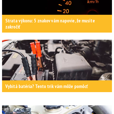
Strata výkonu: 5 znakov vám napovie, že musíte
zakročiť
Vybitá batéria? Tento trik vám môže pomôcť