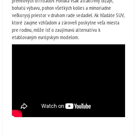
prémiových offroadov. Ponúka však atraktívny dizajn,
bohatú výbavu, pohon všetkých kolies a mimoriadne
veľkorysý priestor v druhom rade sedadiel. Ak hľadáte SUV,
ktoré zaujme vzhľadom a zároveň poskytne veľa miesta
pre rodinu, môže ísť o zaujímavú alternatívu k
etablovaným európskym modelom.