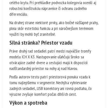
celého krytu. Pri prehliadke podvozka kolegovia ocenili aj
robustnú konštrukciu nápravnice či ochranu zadného
diferenciálu.
Na druhej strane niektoré prvky, ako bočné nášľapné prahy,
plnia skôr estetickú funkciu a pri náročnejšom terénnom
využití by mohli byť zraniteľné.
Silná stránka? Priestor vzadu
Práve druhý rad sedadiel patrí medzi najväčšie tromfy
modelu ICH X K3. Nastupovanie uľahčujú široko sa
otvárajúce zadné dvere a cestujúci majú k dispozícii
nadštandardný priestor na nohy aj nad hlavou.
Podľa autorov testu patrí priestorová ponuka vzadu k
tomu najlepšiemu v segmente. Nechýba vyhrievanie
zadných sedadiel, USB konektory ani rovná podlaha, čo
výrazne zvyšuje komfort počas dlhších ciest.
Výkon a spotreba