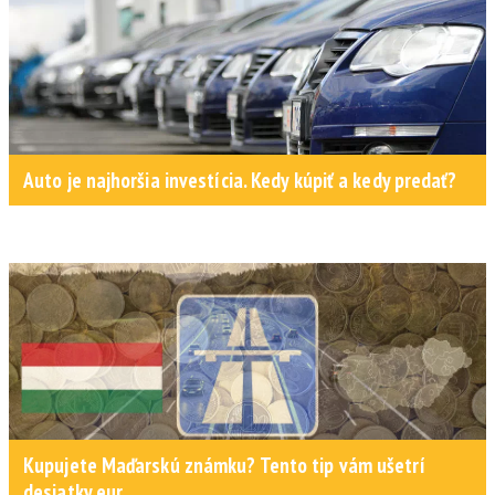
Auto je najhoršia investícia. Kedy kúpiť a kedy predať?
Kupujete Maďarskú známku? Tento tip vám ušetrí
desiatky eur