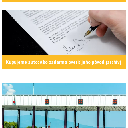
Kupujeme auto: Ako zadarmo overiť jeho pôvod (archív)