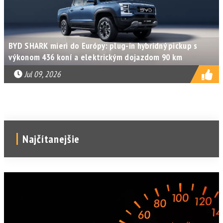
BYD SHARK mieri do Európy: plug-in hybridný pickup s
výkonom 436 koní a elektrickým dojazdom 90 km
Jul 09, 2026
Najčítanejšie