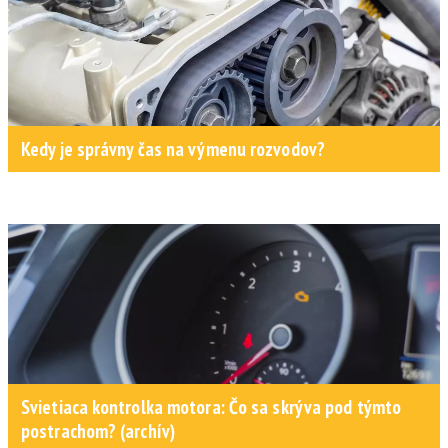
Kedy je správny čas na výmenu rozvodov?
Svietiaca kontrolka motora: Čo sa skrýva pod týmto
postrachom? (archív)