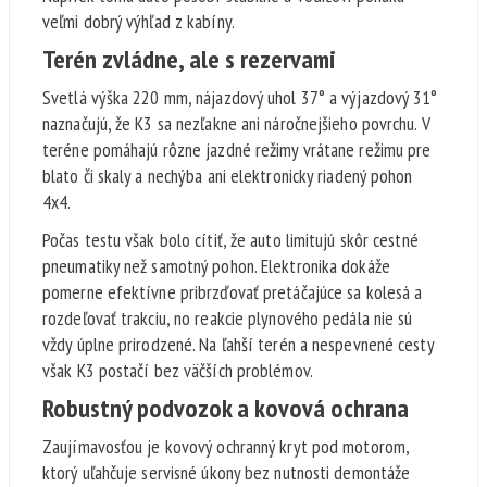
veľmi dobrý výhľad z kabíny.
Terén zvládne, ale s rezervami
Svetlá výška 220 mm, nájazdový uhol 37° a výjazdový 31°
naznačujú, že K3 sa nezľakne ani náročnejšieho povrchu. V
teréne pomáhajú rôzne jazdné režimy vrátane režimu pre
blato či skaly a nechýba ani elektronicky riadený pohon
4x4.
Počas testu však bolo cítiť, že auto limitujú skôr cestné
pneumatiky než samotný pohon. Elektronika dokáže
pomerne efektívne pribrzďovať pretáčajúce sa kolesá a
rozdeľovať trakciu, no reakcie plynového pedála nie sú
vždy úplne prirodzené. Na ľahší terén a nespevnené cesty
však K3 postačí bez väčších problémov.
Robustný podvozok a kovová ochrana
Zaujímavosťou je kovový ochranný kryt pod motorom,
ktorý uľahčuje servisné úkony bez nutnosti demontáže