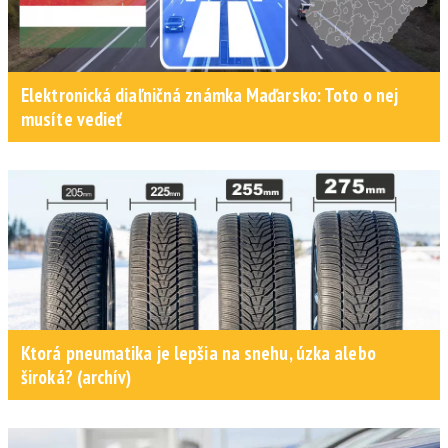
Elektronická diaľničná známka Maďarsko: Toto o nej
musíte vedieť
Ktorá pneumatika je lepšia na snehu, úzka alebo
široká? (archív)