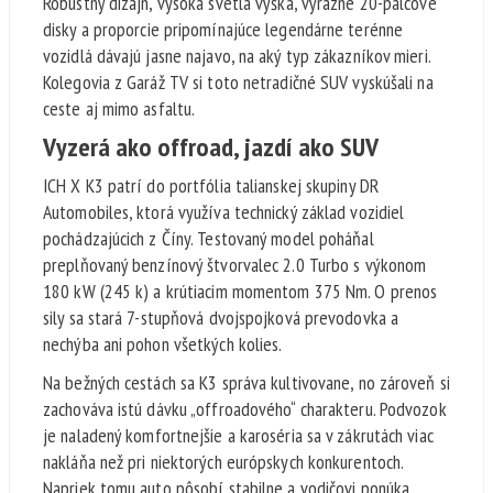
Robustný dizajn, vysoká svetlá výška, výrazné 20-palcové
disky a proporcie pripomínajúce legendárne terénne
vozidlá dávajú jasne najavo, na aký typ zákazníkov mieri.
Kolegovia z Garáž TV si toto netradičné SUV vyskúšali na
ceste aj mimo asfaltu.
Vyzerá ako offroad, jazdí ako SUV
ICH X K3 patrí do portfólia talianskej skupiny DR
Automobiles, ktorá využíva technický základ vozidiel
pochádzajúcich z Číny. Testovaný model poháňal
preplňovaný benzínový štvorvalec 2.0 Turbo s výkonom
180 kW (245 k) a krútiacim momentom 375 Nm. O prenos
sily sa stará 7-stupňová dvojspojková prevodovka a
nechýba ani pohon všetkých kolies.
Na bežných cestách sa K3 správa kultivovane, no zároveň si
zachováva istú dávku „offroadového“ charakteru. Podvozok
je naladený komfortnejšie a karoséria sa v zákrutách viac
nakláňa než pri niektorých európskych konkurentoch.
Napriek tomu auto pôsobí stabilne a vodičovi ponúka