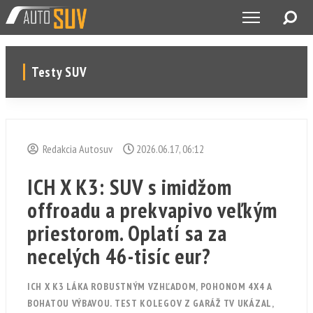
Testy SUV
Redakcia Autosuv
2026.06.17, 06:12
ICH X K3: SUV s imidžom
offroadu a prekvapivo veľkým
priestorom. Oplatí sa za
necelých 46-tisíc eur?
ICH X K3 LÁKA ROBUSTNÝM VZHĽADOM, POHONOM 4X4 A
BOHATOU VÝBAVOU. TEST KOLEGOV Z GARÁŽ TV UKÁZAL,