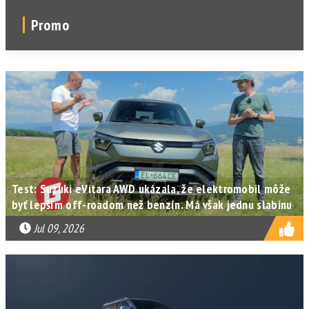
Promo
Test: Suzuki eVitara AWD ukázala, že elektromobil môže
byť lepším off-roadom než benzín. Má však jednu slabinu
Jul 09, 2026