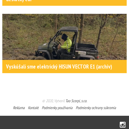
Vyskúšali sme elektrický HISUN VECTOR E1 (archív)
© 2020, Vytvoril
Tao Scorpi, s.r.o.
Reklama
Kontakt
Podmienky používania
Podmienky ochrany súkromia
Instagram