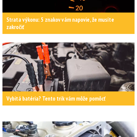
Strata výkonu: 5 znakov vám napovie, že musíte
zakročiť
Vybitá batéria? Tento trik vám môže pomôcť