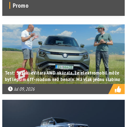
Promo
Test: Suzuki eVitara AWD ukázala, že elektromobil môže
byť lepším off-roadom než benzín. Má však jednu slabinu
Jul 09, 2026