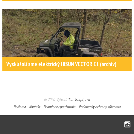
Vyskúšali sme elektrický HISUN VECTOR E1 (archív)
© 2020, Vytvoril
Tao Scorpi, s.r.o.
Reklama
Kontakt
Podmienky používania
Podmienky ochrany súkromia
Instagram