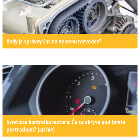
Kedy je správny čas na výmenu rozvodov?
Svietiaca kontrolka motora: Čo sa skrýva pod týmto
postrachom? (archív)