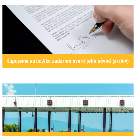
Kupujeme auto: Ako zadarmo overiť jeho pôvod (archív)