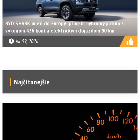
BYD SHARK mieri do Európy: plug-in hybridný pickup s
výkonom 436 koní a elektrickým dojazdom 90 km
Jul 09, 2026
Najčítanejšie