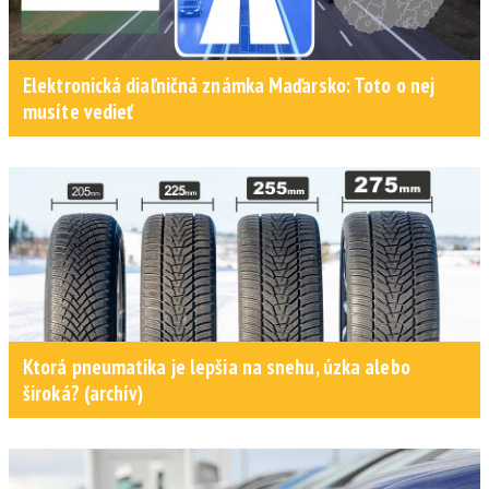
Elektronická diaľničná známka Maďarsko: Toto o nej
musíte vedieť
Ktorá pneumatika je lepšia na snehu, úzka alebo
široká? (archív)