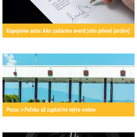
Kupujeme auto: Ako zadarmo overiť jeho pôvod (archív)
Pozor, v Poľsku už zaplatíte mýto online