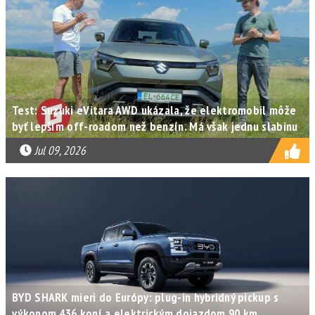
Test: Suzuki eVitara AWD ukázala, že elektromobil môže
byť lepším off-roadom než benzín. Má však jednu slabinu
Jul 09, 2026
BYD SHARK mieri do Európy: plug-in hybridný pickup s
výkonom 436 koní a elektrickým dojazdom 90 km