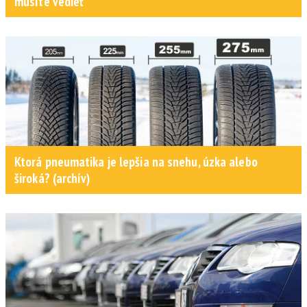
musíte vedieť
Ktorá pneumatika je lepšia na snehu, úzka alebo
široká? (archív)