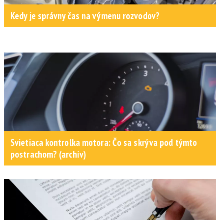
Kedy je správny čas na výmenu rozvodov?
Svietiaca kontrolka motora: Čo sa skrýva pod týmto
postrachom? (archív)