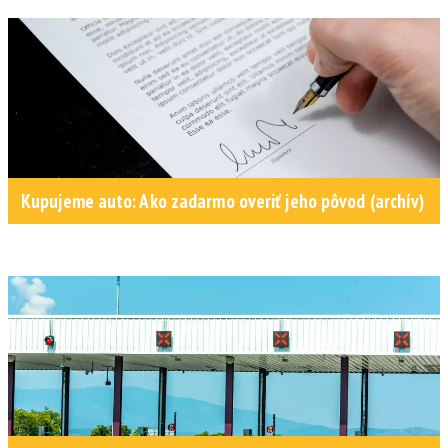
Kupujeme auto: Ako zadarmo overiť jeho pôvod (archív)