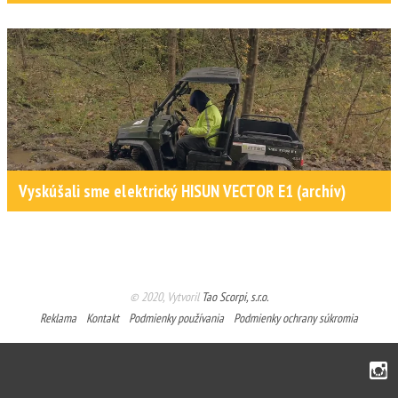
Vyskúšali sme elektrický HISUN VECTOR E1 (archív)
© 2020, Vytvoril
Tao Scorpi, s.r.o.
Reklama
Kontakt
Podmienky používania
Podmienky ochrany súkromia
Instagram