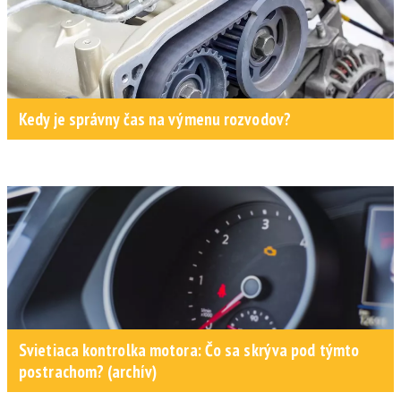
Kedy je správny čas na výmenu rozvodov?
Svietiaca kontrolka motora: Čo sa skrýva pod týmto
postrachom? (archív)