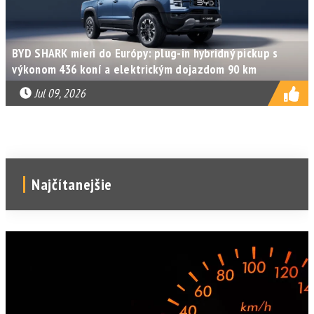
BYD SHARK mieri do Európy: plug-in hybridný pickup s
výkonom 436 koní a elektrickým dojazdom 90 km
Jul 09, 2026
Najčítanejšie