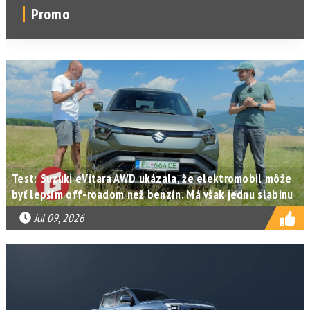
Promo
Test: Suzuki eVitara AWD ukázala, že elektromobil môže
byť lepším off-roadom než benzín. Má však jednu slabinu
Jul 09, 2026