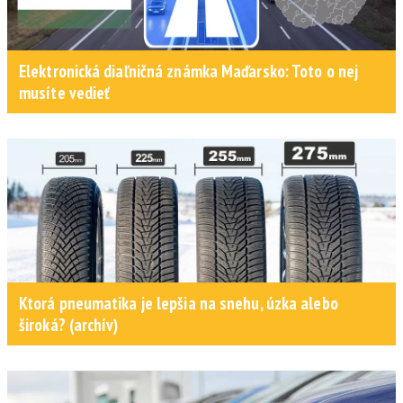
Elektronická diaľničná známka Maďarsko: Toto o nej
musíte vedieť
Ktorá pneumatika je lepšia na snehu, úzka alebo
široká? (archív)