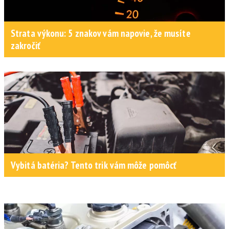
Strata výkonu: 5 znakov vám napovie, že musíte
zakročiť
Vybitá batéria? Tento trik vám môže pomôcť