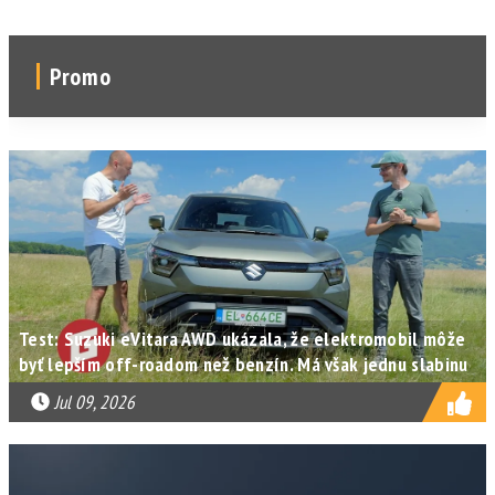
Promo
Test: Suzuki eVitara AWD ukázala, že elektromobil môže
byť lepším off-roadom než benzín. Má však jednu slabinu
Jul 09, 2026