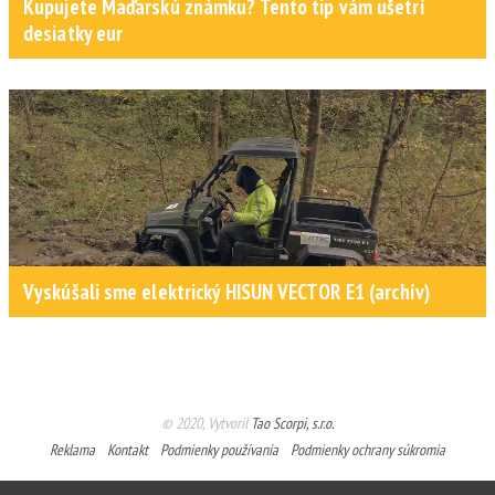
Kupujete Maďarskú známku? Tento tip vám ušetrí
desiatky eur
Vyskúšali sme elektrický HISUN VECTOR E1 (archív)
© 2020, Vytvoril
Tao Scorpi, s.r.o.
Reklama
Kontakt
Podmienky používania
Podmienky ochrany súkromia