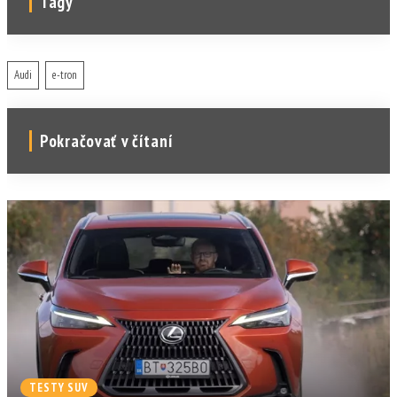
Tagy
Audi
e-tron
Pokračovať v čítaní
TESTY SUV