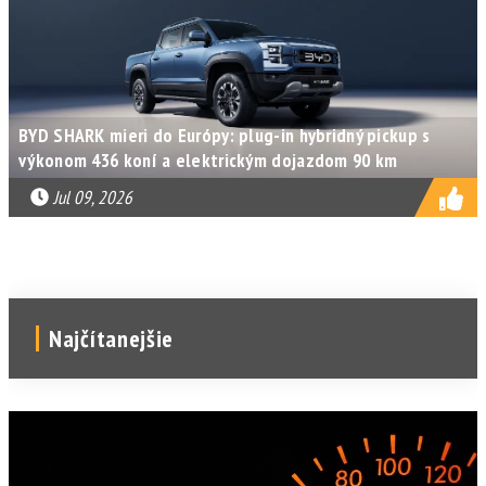
BYD SHARK mieri do Európy: plug-in hybridný pickup s
výkonom 436 koní a elektrickým dojazdom 90 km
Jul 09, 2026
Najčítanejšie