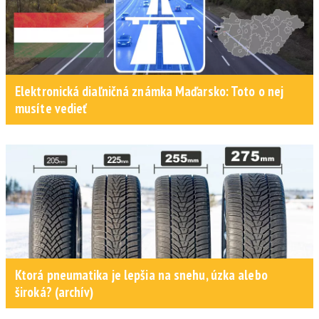
Elektronická diaľničná známka Maďarsko: Toto o nej
musíte vedieť
Ktorá pneumatika je lepšia na snehu, úzka alebo
široká? (archív)