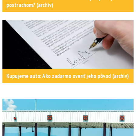
postrachom? (archív)
Kupujeme auto: Ako zadarmo overiť jeho pôvod (archív)