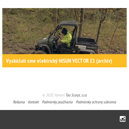
Vyskúšali sme elektrický HISUN VECTOR E1 (archív)
© 2020, Vytvoril
Tao Scorpi, s.r.o.
Reklama
Kontakt
Podmienky používania
Podmienky ochrany súkromia
Instagram