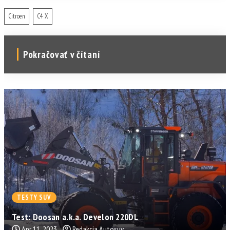
Citroen
C4 X
Pokračovať v čítaní
TESTY SUV
Test: Doosan a.k.a. Develon 220DL
Apr 11, 2023
Redakcia Autosuv