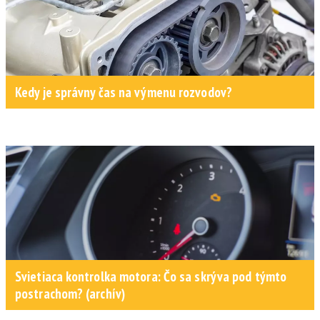
Kedy je správny čas na výmenu rozvodov?
Svietiaca kontrolka motora: Čo sa skrýva pod týmto
postrachom? (archív)