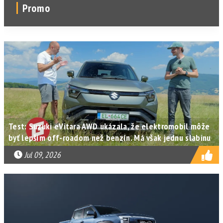
Promo
Test: Suzuki eVitara AWD ukázala, že elektromobil môže
byť lepším off-roadom než benzín. Má však jednu slabinu
Jul 09, 2026