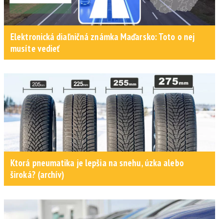
Elektronická diaľničná známka Maďarsko: Toto o nej
musíte vedieť
Ktorá pneumatika je lepšia na snehu, úzka alebo
široká? (archív)