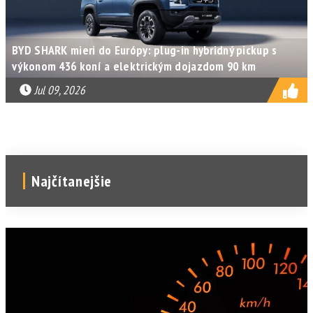
BYD SHARK mieri do Európy: plug-in hybridný pickup s
výkonom 436 koní a elektrickým dojazdom 90 km
Jul 09, 2026
Najčítanejšie