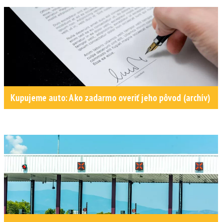
Kupujeme auto: Ako zadarmo overiť jeho pôvod (archív)