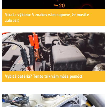
Strata výkonu: 5 znakov vám napovie, že musíte
zakročiť
Vybitá batéria? Tento trik vám môže pomôcť