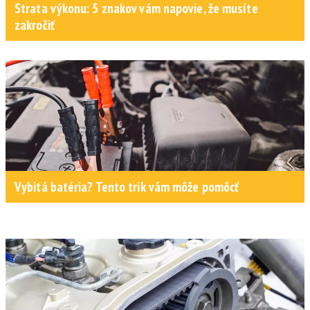
Strata výkonu: 5 znakov vám napovie, že musíte
zakročiť
Vybitá batéria? Tento trik vám môže pomôcť