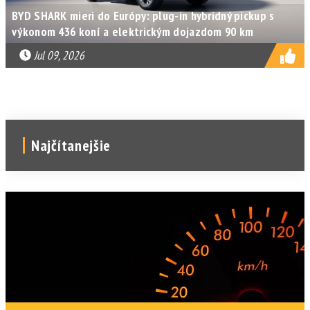
BYD SHARK mieri do Európy: plug-in hybridný pickup s
výkonom 436 koní a elektrickým dojazdom 90 km
Jul 09, 2026
Najčítanejšie