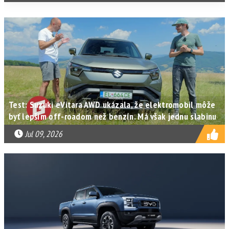
Test: Suzuki eVitara AWD ukázala, že elektromobil môže
byť lepším off-roadom než benzín. Má však jednu slabinu
Jul 09, 2026