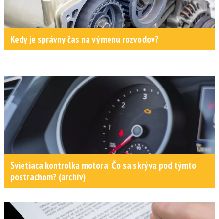
Kedy je správny čas na výmenu rozvodov?
Svietiaca kontrolka motora: Čo sa skrýva pod týmto
postrachom? (archív)