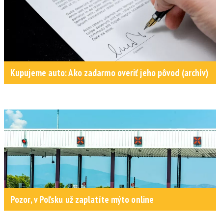
Kupujeme auto: Ako zadarmo overiť jeho pôvod (archív)
Pozor, v Poľsku už zaplatíte mýto online