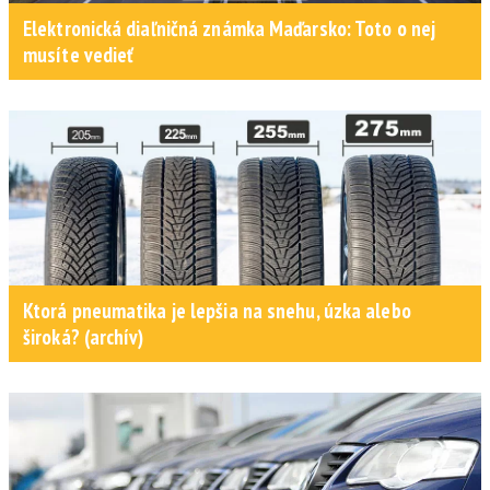
Elektronická diaľničná známka Maďarsko: Toto o nej
musíte vedieť
Ktorá pneumatika je lepšia na snehu, úzka alebo
široká? (archív)