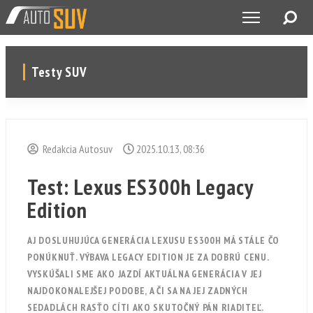
Testy SUV
Redakcia Autosuv
2025.10.13, 08:36
Test: Lexus ES300h Legacy
Edition
AJ DOSLUHUJÚCA GENERÁCIA LEXUSU ES300H MÁ STÁLE ČO
PONÚKNUŤ. VÝBAVA LEGACY EDITION JE ZA DOBRÚ CENU.
VYSKÚŠALI SME AKO JAZDÍ AKTUÁLNA GENERÁCIA V JEJ
NAJDOKONALEJŠEJ PODOBE, A ČI SA NA JEJ ZADNÝCH
SEDADLÁCH RASŤO CÍTI AKO SKUTOČNÝ PÁN RIADITEĽ.