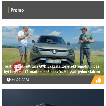
Promo
Test: Suzuki eVitara AWD ukázala, že elektromobil môže
byť lepším off-roadom než benzín. Má však jednu slabinu
Jul 09, 2026