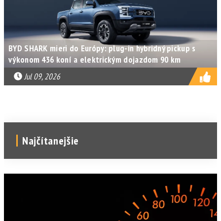
BYD SHARK mieri do Európy: plug-in hybridný pickup s
výkonom 436 koní a elektrickým dojazdom 90 km
Jul 09, 2026
Najčítanejšie