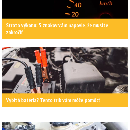
Strata výkonu: 5 znakov vám napovie, že musíte
zakročiť
Vybitá batéria? Tento trik vám môže pomôcť