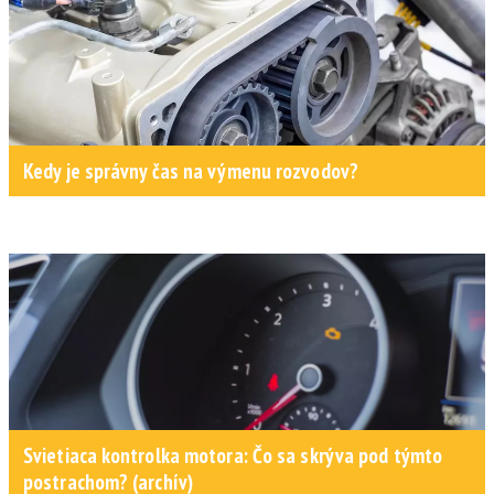
Kedy je správny čas na výmenu rozvodov?
Svietiaca kontrolka motora: Čo sa skrýva pod týmto
postrachom? (archív)