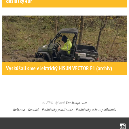
desiatky eur
Vyskúšali sme elektrický HISUN VECTOR E1 (archív)
© 2020, Vytvoril
Tao Scorpi, s.r.o.
Reklama
Kontakt
Podmienky používania
Podmienky ochrany súkromia
Instagram