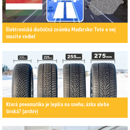
Elektronická diaľničná známka Maďarsko: Toto o nej
musíte vedieť
Ktorá pneumatika je lepšia na snehu, úzka alebo
široká? (archív)