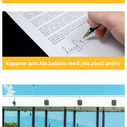
Kupujeme auto: Ako zadarmo overiť jeho pôvod (archív)