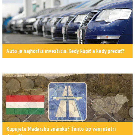
Auto je najhoršia investícia. Kedy kúpiť a kedy predať?
Kupujete Maďarskú známku? Tento tip vám ušetrí