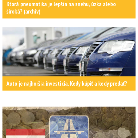
Ktorá pneumatika je lepšia na snehu, úzka alebo
široká? (archív)
Auto je najhoršia investícia. Kedy kúpiť a kedy predať?