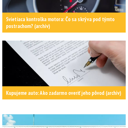
Svietiaca kontrolka motora: Čo sa skrýva pod týmto
postrachom? (archív)
Kupujeme auto: Ako zadarmo overiť jeho pôvod (archív)