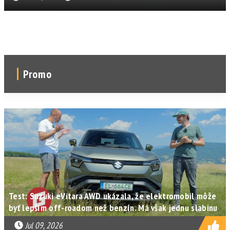
Promo
Test: Suzuki eVitara AWD ukázala, že elektromobil môže
byť lepším off-roadom než benzín. Má však jednu slabinu
Jul 09, 2026