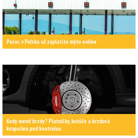
Pozor, v Poľsku už zaplatíte mýto online
Kedy meniť brzdy? Platničky, kotúče a brzdová
kvapalina pod kontrolou