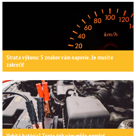
Strata výkonu: 5 znakov vám napovie, že musíte
zakročiť
Vybitá batéria? Tento trik vám môže pomôcť