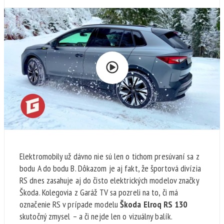
Elektromobily už dávno nie sú len o tichom presúvaní sa z
bodu A do bodu B. Dôkazom je aj fakt, že športová divízia
RS dnes zasahuje aj do čisto elektrických modelov značky
Škoda. Kolegovia z Garáž TV sa pozreli na to, či má
označenie RS v prípade modelu
Škoda Elroq RS 130
skutočný zmysel – a či nejde len o vizuálny balík.