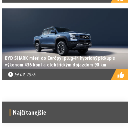
BYD SHARK mieri do Európy: plug-in hybridný pickup s
výkonom 436 koní a elektrickým dojazdom 90 km
Jul 09, 2026
Najčítanejšie