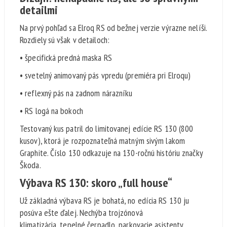
detailmi
Na prvý pohľad sa Elroq RS od bežnej verzie výrazne nelíši.
Rozdiely sú však v detailoch:
• špecifická predná maska RS
• svetelný animovaný pás vpredu (premiéra pri Elroqu)
• reflexný pás na zadnom nárazníku
• RS logá na bokoch
Testovaný kus patril do limitovanej edície RS 130 (800
kusov), ktorá je rozpoznateľná matným sivým lakom
Graphite. Číslo 130 odkazuje na 130-ročnú históriu značky
Škoda.
Výbava RS 130: skoro „full house“
Už základná výbava RS je bohatá, no edícia RS 130 ju
posúva ešte ďalej. Nechýba trojzónová
klimatizácia, tepelné čerpadlo, parkovacie asistenty,