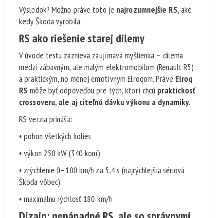
Výsledok? Možno práve toto je
najrozumnejšie RS
, aké
kedy Škoda vyrobila.
RS ako riešenie starej dilemy
V úvode testu zaznieva zaujímavá myšlienka – dilema
medzi zábavným, ale malým elektromobilom (Renault R5)
a praktickým, no menej emotívnym Elroqom. Práve
Elroq
RS
môže byť odpoveďou pre tých, ktorí chcú
praktickosť
crossoveru, ale aj citeľnú dávku výkonu a dynamiky.
RS verzia prináša:
• pohon všetkých kolies
• výkon 250 kW (340 koní)
• zrýchlenie 0–100 km/h za 5,4 s (najrýchlejšia sériová
Škoda vôbec)
• maximálnu rýchlosť 180 km/h
Dizajn: nenápadné RS, ale so správnymi