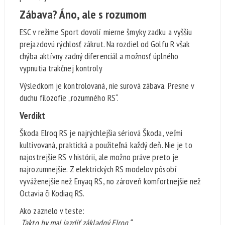
Zábava? Áno, ale s rozumom
ESC v režime Sport dovolí mierne šmyky zadku a vyššiu
prejazdovú rýchlosť zákrut. Na rozdiel od Golfu R však
chýba aktívny zadný diferenciál a možnosť úplného
vypnutia trakčnej kontroly
Výsledkom je kontrolovaná, nie surová zábava. Presne v
duchu filozofie „rozumného RS“.
Verdikt
Škoda Elroq RS je najrýchlejšia sériová Škoda, veľmi
kultivovaná, praktická a použiteľná každý deň. Nie je to
najostrejšie RS v histórii, ale možno práve preto je
najrozumnejšie. Z elektrických RS modelov pôsobí
vyváženejšie než Enyaq RS, no zároveň komfortnejšie než
Octavia či Kodiaq RS.
Ako zaznelo v teste:
„Takto by mal jazdiť základný Elroq.“