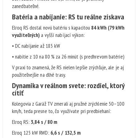
zanedbateľné.
Batéria a nabíjanie: RS tu reálne získava
Elroq RS dostal novú batériu s kapacitou
84 kWh (79 kWh
využiteľných)
a vyšší nabíjací výkon:
• DC nabíjanie až 185 kW
• nabitie z 10 na 80 % za 26 minút (s predhrevom batérie)
V praxi to znamená, že RS nielen lepšie zrýchľuje, ale je aj
použiteľnejšie na dlhé trasy.
Dynamika v reálnom svete: rozdiel, ktorý
cítiť
Kolegovia z Garáž TV zmerali aj pružné zrýchlenie 50–100
km/h, teda presne to, čo využívate pri predbiehaní:
Elroq RS:
3,84 s / 80 m
Elroq 125 kW RWD:
6,6 s / 132,5 m