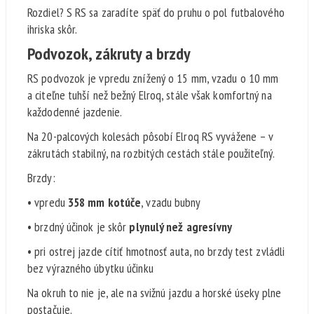
Rozdiel? S RS sa zaradíte späť do pruhu o pol futbalového
ihriska skôr.
Podvozok, zákruty a brzdy
RS podvozok je vpredu znížený o 15 mm, vzadu o 10 mm
a citeľne tuhší než bežný Elroq, stále však komfortný na
každodenné jazdenie.
Na 20-palcových kolesách pôsobí Elroq RS vyvážene – v
zákrutách stabilný, na rozbitých cestách stále použiteľný.
Brzdy:
• vpredu
358 mm kotúče
, vzadu bubny
• brzdný účinok je skôr
plynulý než agresívny
• pri ostrej jazde cítiť hmotnosť auta, no brzdy test zvládli
bez výrazného úbytku účinku
Na okruh to nie je, ale na svižnú jazdu a horské úseky plne
postačuje.