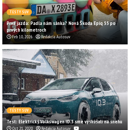
TESTY SUV
Prvá jazda: Padla nám sánka? Nová Škoda Epiq 55 po
prvých kilometroch
Feb 10, 2026
Redakcia Autosuv
TESTY SUV
Test: Elektrický Volkswagen ID.3 sme vyskúšali na snehu
Oct 21, 2020
Redakcia Autosuv