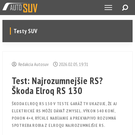
Testy SUV
Redakcia Autosuv
2026.02.05, 19:31
Test: Najrozumnejšie RS?
Škoda Elroq RS 130
ŠKODA ELROQ RS 130 V TESTE GARÁŽ TV UKAZUJE, ŽE AJ
ELEKTRICKÉ RS MÔŽE DÁVAŤ ZMYSEL. VÝKON 340 KONÍ,
POHON 4×4, RÝCHLE NABÍJANIE A PREKVAPIVO ROZUMNÁ
SPOTREBA ROBIA Z ELROQU NAJROZUMNEJŠIE RS.