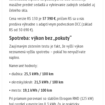
masážne predné sedadlá a vyhrievanie zadných sedadiel aj
čelného skla.
Cena verzie RS 130 je
57 390 €
, pričom RS sa u nás
predáva výhradne s adaptívnym podvozkom DCC (základ
RS od 50 690 €).
Spotreba: výkon bez „pokuty“
Zaujímavým zistením testu je fakt, že vyšší výkon
neznamená vyššiu spotrebu – pokiaľ ho nevyužívate
naplno.
Namerané hodnoty:
• diaľnica:
25,5 kWh / 100 km
• okresky/okruh:
21,3 kWh / 100 km
• mesto:
19,1 kWh / 100 km
Pri priamom porovnaní so slabším Elroqom RWD (125 kW)
bol rozdiel v meste len 0,3 kWh, čo je prakticky